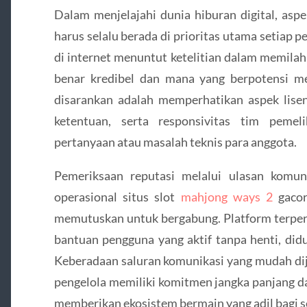
Dalam menjelajahi dunia hiburan digital, as
harus selalu berada di prioritas utama setiap 
di internet menuntut ketelitian dalam memilah
benar kredibel dan mana yang berpotensi m
disarankan adalah memperhatikan aspek lisens
ketentuan, serta responsivitas tim peme
pertanyaan atau masalah teknis para anggota.
Pemeriksaan reputasi melalui ulasan komun
operasional situs slot
mahjong ways 2
gacor
memutuskan untuk bergabung. Platform terp
bantuan pengguna yang aktif tanpa henti, didu
Keberadaan saluran komunikasi yang mudah di
pengelola memiliki komitmen jangka panjang d
memberikan ekosistem bermain yang adil bagi s