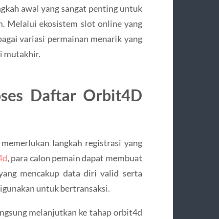
ngkah awal yang sangat penting untuk
Melalui ekosistem slot online yang
bagai variasi permainan menarik yang
i mutakhir.
ses Daftar Orbit4D
 memerlukan langkah registrasi yang
4d
, para calon pemain dapat membuat
yang mencakup data diri valid serta
digunakan untuk bertransaksi.
langsung melanjutkan ke tahap orbit4d