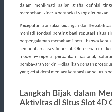
dalam menikmati sajian grafis definisi tin
membebani kinerja perangkat yang digunakan.
Kecepatan transaksi keuangan dan fleksibilita
menjadi fondasi penting bagi reputasi situs s
berpengalaman memahami betul bahwa kepuas
kemudahan akses finansial. Oleh sebab itu, k
modern—seperti perbankan nasional, salura
pembayaran terkini—disajikan dengan prosedur 
yang ketat demi menjaga kerahasiaan seluruh p
Langkah Bijak dalam Me
Aktivitas di Situs Slot 4D