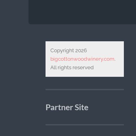
Copyright 2026
bigcottonwoodwinery.com
.
All rights reserved
Partner Site