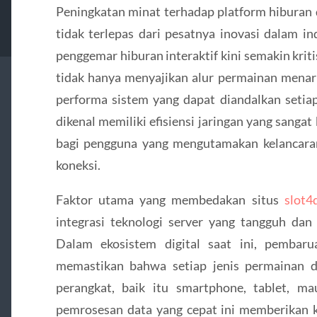
Peningkatan minat terhadap platform hiburan di
tidak terlepas dari pesatnya inovasi dalam in
penggemar hiburan interaktif kini semakin kri
tidak hanya menyajikan alur permainan menari
performa sistem yang dapat diandalkan setiap
dikenal memiliki efisiensi jaringan yang sangat 
bagi pengguna yang mengutamakan kelancara
koneksi.
Faktor utama yang membedakan situs
slot4
integrasi teknologi server yang tangguh dan t
Dalam ekosistem digital saat ini, pembaru
memastikan bahwa setiap jenis permainan da
perangkat, baik itu smartphone, tablet, m
pemrosesan data yang cepat ini memberikan 