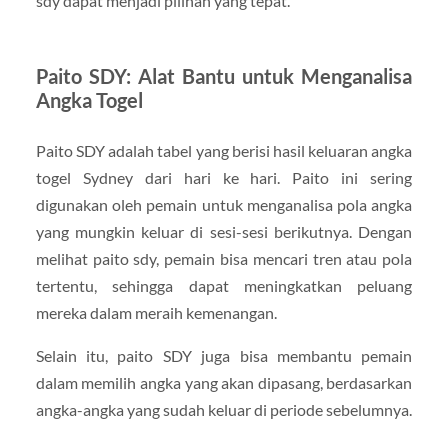
sdy dapat menjadi pilihan yang tepat.
Paito SDY: Alat Bantu untuk Menganalisa
Angka Togel
Paito SDY adalah tabel yang berisi hasil keluaran angka
togel Sydney dari hari ke hari. Paito ini sering
digunakan oleh pemain untuk menganalisa pola angka
yang mungkin keluar di sesi-sesi berikutnya. Dengan
melihat paito sdy, pemain bisa mencari tren atau pola
tertentu, sehingga dapat meningkatkan peluang
mereka dalam meraih kemenangan.
Selain itu, paito SDY juga bisa membantu pemain
dalam memilih angka yang akan dipasang, berdasarkan
angka-angka yang sudah keluar di periode sebelumnya.