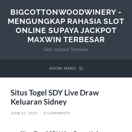
BIGCOTTONWOODWINERY -
MENGUNGKAP RAHASIA SLOT
ONLINE SUPAYA JACKPOT
MAXWIN TERBESAR
Slot Jackpot Terbesar
SHOW MENU
Situs Togel SDY Live Draw
Keluaran Sidney
JUNE 17, 2025
/
0 COMMENTS