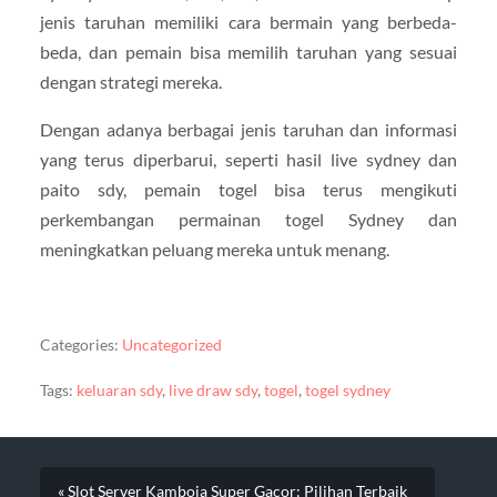
jenis taruhan memiliki cara bermain yang berbeda-
beda, dan pemain bisa memilih taruhan yang sesuai
dengan strategi mereka.
Dengan adanya berbagai jenis taruhan dan informasi
yang terus diperbarui, seperti hasil live sydney dan
paito sdy, pemain togel bisa terus mengikuti
perkembangan permainan togel Sydney dan
meningkatkan peluang mereka untuk menang.
Categories:
Uncategorized
Tags:
keluaran sdy
,
live draw sdy
,
togel
,
togel sydney
« Slot Server Kamboja Super Gacor: Pilihan Terbaik