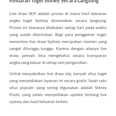
Keluaran Togel Sidney Secara Langsung
Live draw SDY adalah proses di mana hasil keluaran
angka togel Sydney diumumkan secara langsung.
Proses ini biasanya dilakukan setiap hari pada waktu
yang sudah ditentukan. Bagi para penggemar togel,
menonton live draw Sydney merupakan momen yang
sangat ditunggu-tunggu. Karena dengan adanya live
draw, pemain bisa mengetahui secara transparan
angka yang keluar di setiap sesi pengundian.
Untuk menyaksikan live draw sdy, banyak situs togel
yang menyediakan layanan ini secara gratis. Salah satu
situs populer yang sering digunakan adalah Sidney
Pools, yang selalu menyediakan update tentang live
sydney dan hasil keluaran terkini.