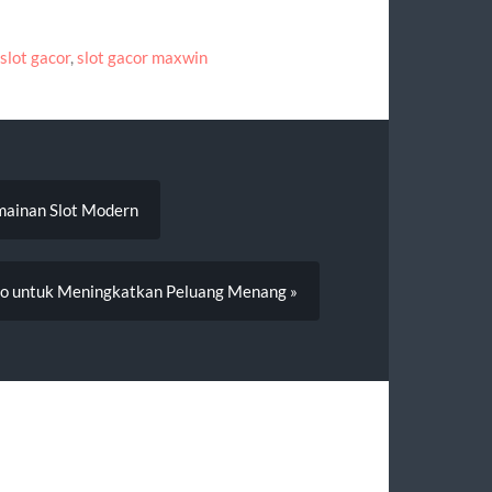
 slot gacor
,
slot gacor maxwin
mainan Slot Modern
ero untuk Meningkatkan Peluang Menang »