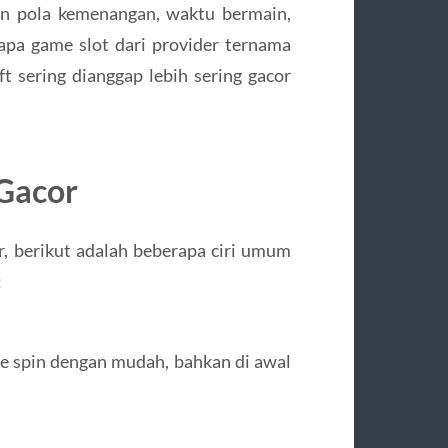
n pola kemenangan, waktu bermain,
apa game slot dari provider ternama
t sering dianggap lebih sering gacor
 Gacor
r, berikut adalah beberapa ciri umum
:
ee spin dengan mudah, bahkan di awal