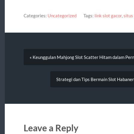
Categories:
Uncategorized
Tags:
link slot gacor
,
situs
« Keunggulan Mahjong Slot Scatter Hitam dalam Per
Strategi dan Tips Bermain Slot Haban
Leave a Reply