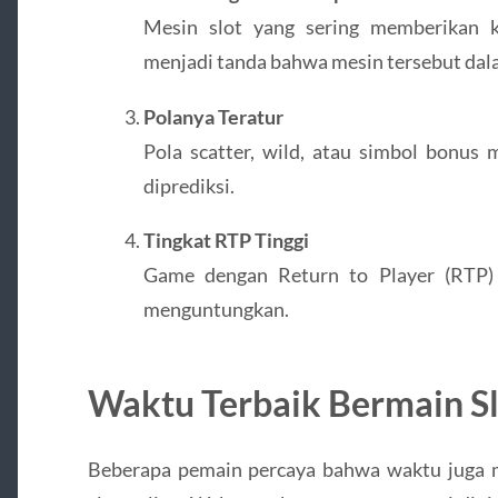
Mesin slot yang sering memberikan k
menjadi tanda bahwa mesin tersebut dala
Polanya Teratur
Pola scatter, wild, atau simbol bonus
diprediksi.
Tingkat RTP Tinggi
Game dengan Return to Player (RTP) 
menguntungkan.
Waktu Terbaik Bermain Sl
Beberapa pemain percaya bahwa waktu juga