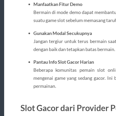
Manfaatkan Fitur Demo
Bermain di mode demo dapat membantu 
suatu game slot sebelum memasang taruh
Gunakan Modal Secukupnya
Jangan tergiur untuk terus bermain saa
dengan baik dan tetapkan batas bermain.
Pantau Info Slot Gacor Harian
Beberapa komunitas pemain slot onlin
mengenai game yang sedang gacor. Ini b
permainan.
Slot Gacor dari Provider 