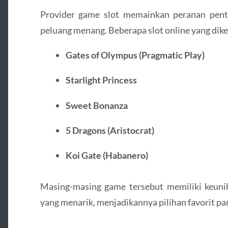
Provider game slot memainkan peranan pent
peluang menang. Beberapa slot online yang diken
Gates of Olympus (Pragmatic Play)
Starlight Princess
Sweet Bonanza
5 Dragons (Aristocrat)
Koi Gate (Habanero)
Masing-masing game tersebut memiliki keuni
yang menarik, menjadikannya pilihan favorit pa