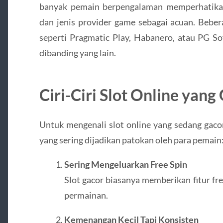
banyak pemain berpengalaman memperhatika
dan jenis provider game sebagai acuan. Beber
seperti Pragmatic Play, Habanero, atau PG Sof
dibanding yang lain.
Ciri-Ciri Slot Online yang
Untuk mengenali slot online yang sedang gaco
yang sering dijadikan patokan oleh para pemain
Sering Mengeluarkan Free Spin
Slot gacor biasanya memberikan fitur fr
permainan.
Kemenangan Kecil Tapi Konsisten