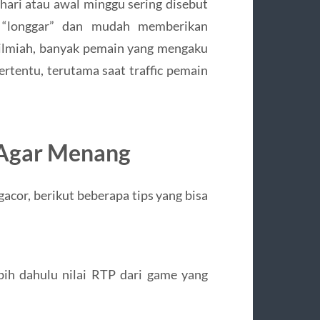
 hari atau awal minggu sering disebut
 “longgar” dan mudah memberikan
ilmiah, banyak pemain yang mengaku
ertentu, terutama saat traffic pemain
 Agar Menang
acor, berikut beberapa tips yang bisa
bih dahulu nilai RTP dari game yang