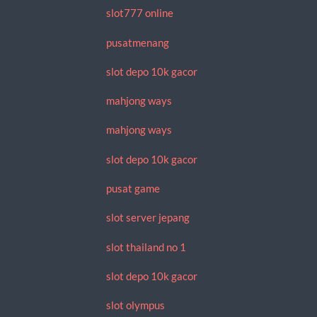
slot777 online
pusatmenang
slot depo 10k gacor
mahjong ways
mahjong ways
slot depo 10k gacor
pusat game
slot server jepang
slot thailand no 1
slot depo 10k gacor
slot olympus