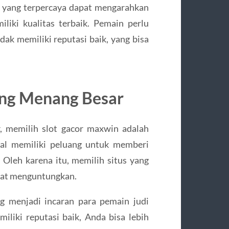
line yang terpercaya dapat mengarahkan
iki kualitas terbaik. Pemain perlu
idak memiliki reputasi baik, yang bisa
ang Menang Besar
, memilih slot gacor maxwin adalah
nal memiliki peluang untuk memberi
 Oleh karena itu, memilih situs yang
gat menguntungkan.
 menjadi incaran para pemain judi
iliki reputasi baik, Anda bisa lebih