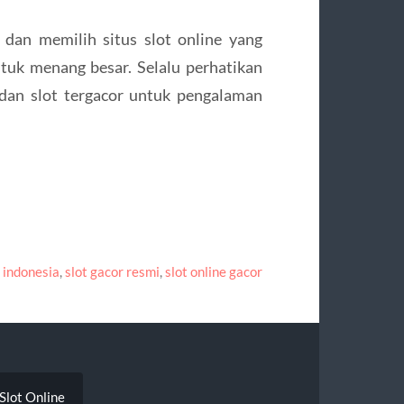
dan memilih situs slot online yang
uk menang besar. Selalu perhatikan
 dan slot tergacor untuk pengalaman
e indonesia
,
slot gacor resmi
,
slot online gacor
Slot Online