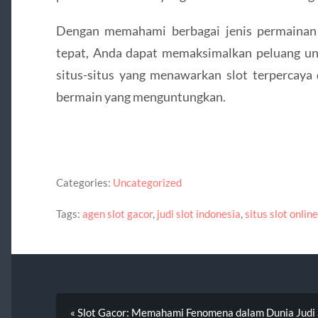
Dengan memahami berbagai jenis permainan 
tepat, Anda dapat memaksimalkan peluang unt
situs-situs yang menawarkan slot terpercaya
bermain yang menguntungkan.
Categories:
Uncategorized
Tags:
agen slot gacor
,
judi slot indonesia
,
situs slot onlin
« Slot Gacor: Memahami Fenomena dalam Dunia Judi 