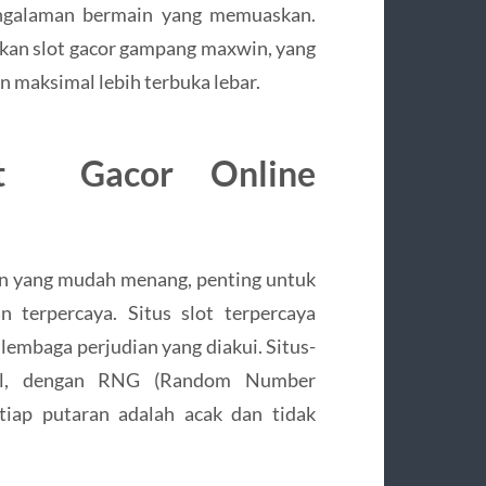
pengalaman bermain yang memuaskan.
erikan slot gacor gampang maxwin, yang
 maksimal lebih terbuka lebar.
ot Gacor Online
n yang mudah menang, penting untuk
 terpercaya. Situs slot terpercaya
 lembaga perjudian yang diakui. Situs-
dil, dengan RNG (Random Number
tiap putaran adalah acak dan tidak