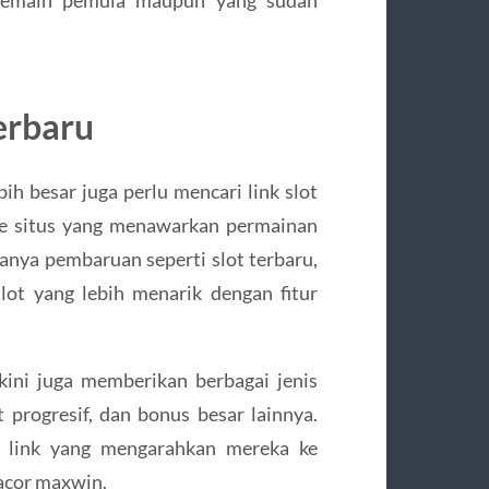
 pemain pemula maupun yang sudah
Terbaru
h besar juga perlu mencari link slot
ke situs yang menawarkan permainan
nya pembaruan seperti slot terbaru,
ot yang lebih menarik dengan fitur
 kini juga memberikan berbagai jenis
t progresif, dan bonus besar lainnya.
ri link yang mengarahkan mereka ke
acor maxwin.