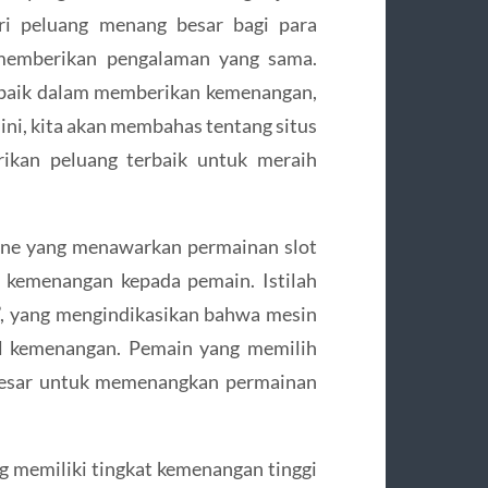
i peluang menang besar bagi para
 memberikan pengalaman yang sama.
ih baik dalam memberikan kemenangan,
ini, kita akan membahas tentang situs
kan peluang terbaik untuk meraih
nline yang menawarkan permainan slot
n kemenangan kepada pemain. Istilah
r”, yang mengindikasikan bahwa mesin
sil kemenangan. Pemain yang memilih
h besar untuk memenangkan permainan
g memiliki tingkat kemenangan tinggi