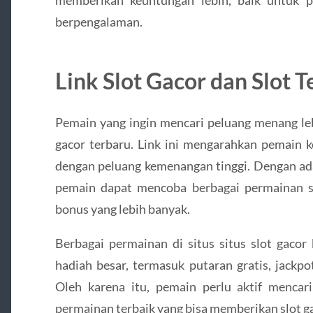
memberikan keuntungan lebih, baik untuk
berpengalaman.
Link Slot Gacor dan Slot 
Pemain yang ingin mencari peluang menang lebi
gacor terbaru. Link ini mengarahkan pemain 
dengan peluang kemenangan tinggi. Dengan ada
pemain dapat mencoba berbagai permainan sl
bonus yang lebih banyak.
Berbagai permainan di situs situs slot gacor
hadiah besar, termasuk putaran gratis, jackpo
Oleh karena itu, pemain perlu aktif menca
permainan terbaik yang bisa memberikan slot g