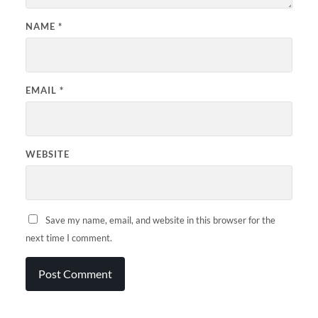
NAME
*
EMAIL
*
WEBSITE
Save my name, email, and website in this browser for the
next time I comment.