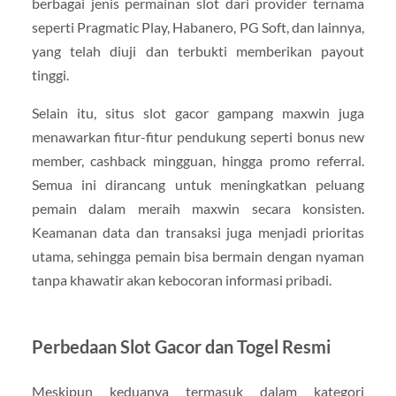
berbagai jenis permainan slot dari provider ternama
seperti Pragmatic Play, Habanero, PG Soft, dan lainnya,
yang telah diuji dan terbukti memberikan payout
tinggi.
Selain itu, situs slot gacor gampang maxwin juga
menawarkan fitur-fitur pendukung seperti bonus new
member, cashback mingguan, hingga promo referral.
Semua ini dirancang untuk meningkatkan peluang
pemain dalam meraih maxwin secara konsisten.
Keamanan data dan transaksi juga menjadi prioritas
utama, sehingga pemain bisa bermain dengan nyaman
tanpa khawatir akan kebocoran informasi pribadi.
Perbedaan Slot Gacor dan Togel Resmi
Meskipun keduanya termasuk dalam kategori