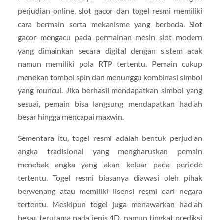
perjudian online, slot gacor dan togel resmi memiliki
cara bermain serta mekanisme yang berbeda. Slot
gacor mengacu pada permainan mesin slot modern
yang dimainkan secara digital dengan sistem acak
namun memiliki pola RTP tertentu. Pemain cukup
menekan tombol spin dan menunggu kombinasi simbol
yang muncul. Jika berhasil mendapatkan simbol yang
sesuai, pemain bisa langsung mendapatkan hadiah
besar hingga mencapai maxwin.
Sementara itu, togel resmi adalah bentuk perjudian
angka tradisional yang mengharuskan pemain
menebak angka yang akan keluar pada periode
tertentu. Togel resmi biasanya diawasi oleh pihak
berwenang atau memiliki lisensi resmi dari negara
tertentu. Meskipun togel juga menawarkan hadiah
besar, terutama pada jenis 4D, namun tingkat prediksi