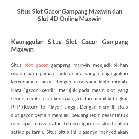
Situs Slot Gacor Gampang Maxwin dan
Slot 4D Online Maxwin
Keunggulan Situs Slot Gacor Gampang
Maxwin
Situs
slot gacor
gampang maxwin menjadi pilihan
utama para pemain judi online yang menginginkan
kemenangan besar dengan cara yang lebih mudah.
Kata “gacor” sendiri merujuk pada mesin slot yang
sering memberikan kemenangan atau memiliki tingkat
RTP (Return to Player) tinggi. Dengan memilih situs
slot gacor, pemain memiliki peluang lebih besar untuk
mencapai maxwin atau kemenangan maksimal dalam
setiap putaran. Situs-situs ini biasanya menyediakan