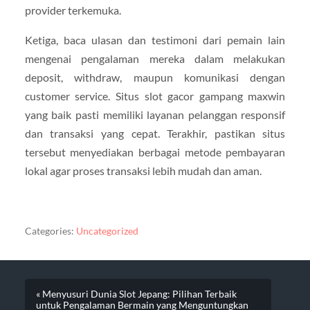
provider terkemuka.
Ketiga, baca ulasan dan testimoni dari pemain lain
mengenai pengalaman mereka dalam melakukan
deposit, withdraw, maupun komunikasi dengan
customer service. Situs slot gacor gampang maxwin
yang baik pasti memiliki layanan pelanggan responsif
dan transaksi yang cepat. Terakhir, pastikan situs
tersebut menyediakan berbagai metode pembayaran
lokal agar proses transaksi lebih mudah dan aman.
Categories:
Uncategorized
« Menyusuri Dunia Slot Jepang: Pilihan Terbaik
untuk Pengalaman Bermain yang Menguntungkan