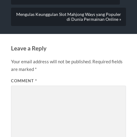
Mengulas Keunggulan Slot Mahjong Ways yang Populer
di Dunia Permainan Online »
Leave a Reply
Your email address will not be published.
Required fields
are marked
*
COMMENT
*