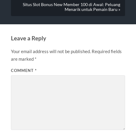
Situs Slot Bonus New Member 100 di Awal: Peluang
Menarik untuk Pemain Baru »
Leave a Reply
Your email address will not be published.
Required fields
are marked
*
COMMENT
*