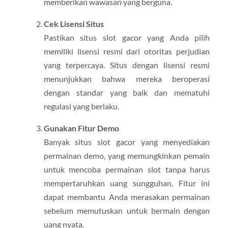
memberikan wawasan yang berguna.
Cek Lisensi Situs
Pastikan situs slot gacor yang Anda pilih
memiliki lisensi resmi dari otoritas perjudian
yang terpercaya. Situs dengan lisensi resmi
menunjukkan bahwa mereka beroperasi
dengan standar yang baik dan mematuhi
regulasi yang berlaku.
Gunakan Fitur Demo
Banyak situs slot gacor yang menyediakan
permainan demo, yang memungkinkan pemain
untuk mencoba permainan slot tanpa harus
mempertaruhkan uang sungguhan. Fitur ini
dapat membantu Anda merasakan permainan
sebelum memutuskan untuk bermain dengan
uang nyata.