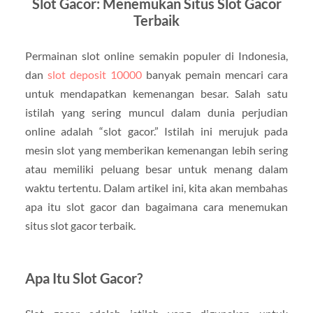
Slot Gacor: Menemukan Situs Slot Gacor
Terbaik
Permainan slot online semakin populer di Indonesia,
dan
slot deposit 10000
banyak pemain mencari cara
untuk mendapatkan kemenangan besar. Salah satu
istilah yang sering muncul dalam dunia perjudian
online adalah “slot gacor.” Istilah ini merujuk pada
mesin slot yang memberikan kemenangan lebih sering
atau memiliki peluang besar untuk menang dalam
waktu tertentu. Dalam artikel ini, kita akan membahas
apa itu slot gacor dan bagaimana cara menemukan
situs slot gacor terbaik.
Apa Itu Slot Gacor?