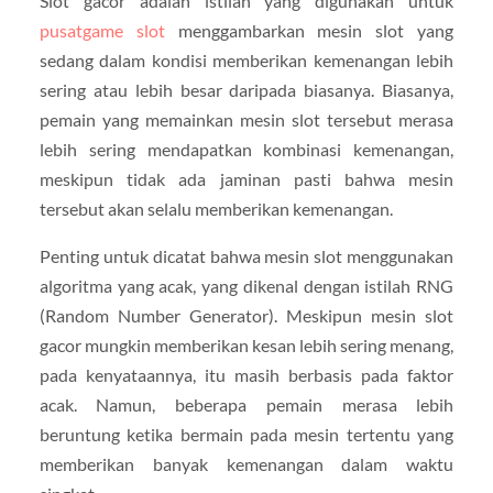
Slot gacor adalah istilah yang digunakan untuk
pusatgame slot
menggambarkan mesin slot yang
sedang dalam kondisi memberikan kemenangan lebih
sering atau lebih besar daripada biasanya. Biasanya,
pemain yang memainkan mesin slot tersebut merasa
lebih sering mendapatkan kombinasi kemenangan,
meskipun tidak ada jaminan pasti bahwa mesin
tersebut akan selalu memberikan kemenangan.
Penting untuk dicatat bahwa mesin slot menggunakan
algoritma yang acak, yang dikenal dengan istilah RNG
(Random Number Generator). Meskipun mesin slot
gacor mungkin memberikan kesan lebih sering menang,
pada kenyataannya, itu masih berbasis pada faktor
acak. Namun, beberapa pemain merasa lebih
beruntung ketika bermain pada mesin tertentu yang
memberikan banyak kemenangan dalam waktu