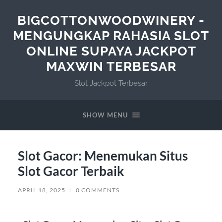
BIGCOTTONWOODWINERY -
MENGUNGKAP RAHASIA SLOT
ONLINE SUPAYA JACKPOT
MAXWIN TERBESAR
Slot Jackpot Terbesar
SHOW MENU
Slot Gacor: Menemukan Situs
Slot Gacor Terbaik
APRIL 18, 2025
/
0 COMMENTS