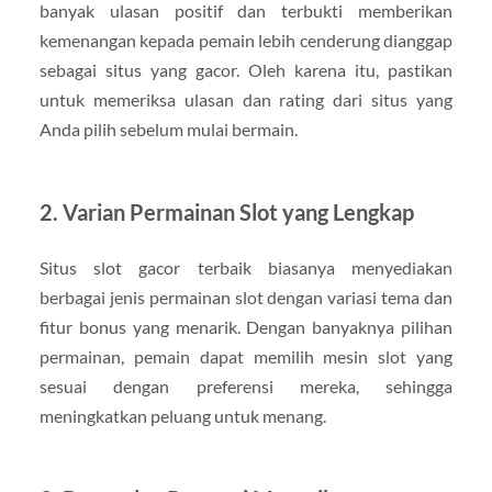
banyak ulasan positif dan terbukti memberikan
kemenangan kepada pemain lebih cenderung dianggap
sebagai situs yang gacor. Oleh karena itu, pastikan
untuk memeriksa ulasan dan rating dari situs yang
Anda pilih sebelum mulai bermain.
2. Varian Permainan Slot yang Lengkap
Situs slot gacor terbaik biasanya menyediakan
berbagai jenis permainan slot dengan variasi tema dan
fitur bonus yang menarik. Dengan banyaknya pilihan
permainan, pemain dapat memilih mesin slot yang
sesuai dengan preferensi mereka, sehingga
meningkatkan peluang untuk menang.