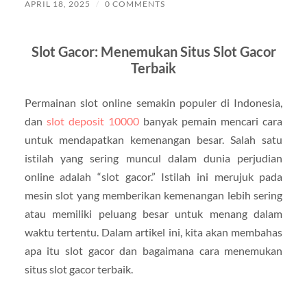
APRIL 18, 2025
/
0 COMMENTS
Slot Gacor: Menemukan Situs Slot Gacor
Terbaik
Permainan slot online semakin populer di Indonesia,
dan
slot deposit 10000
banyak pemain mencari cara
untuk mendapatkan kemenangan besar. Salah satu
istilah yang sering muncul dalam dunia perjudian
online adalah “slot gacor.” Istilah ini merujuk pada
mesin slot yang memberikan kemenangan lebih sering
atau memiliki peluang besar untuk menang dalam
waktu tertentu. Dalam artikel ini, kita akan membahas
apa itu slot gacor dan bagaimana cara menemukan
situs slot gacor terbaik.