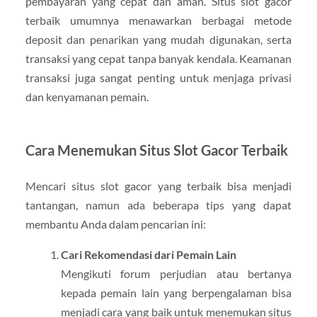
pembayaran yang cepat dan aman. Situs slot gacor
terbaik umumnya menawarkan berbagai metode
deposit dan penarikan yang mudah digunakan, serta
transaksi yang cepat tanpa banyak kendala. Keamanan
transaksi juga sangat penting untuk menjaga privasi
dan kenyamanan pemain.
Cara Menemukan Situs Slot Gacor Terbaik
Mencari situs slot gacor yang terbaik bisa menjadi
tantangan, namun ada beberapa tips yang dapat
membantu Anda dalam pencarian ini:
Cari Rekomendasi dari Pemain Lain
Mengikuti forum perjudian atau bertanya
kepada pemain lain yang berpengalaman bisa
menjadi cara yang baik untuk menemukan situs