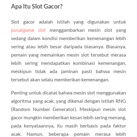
Apa Itu Slot Gacor?
Slot gacor adalah istilah yang digunakan untuk
pusatgame slot
menggambarkan mesin slot yang
sedang dalam kondisi memberikan kemenangan lebih
sering atau lebih besar daripada biasanya. Biasanya,
pemain yang memainkan mesin slot tersebut merasa
lebih sering mendapatkan kombinasi kemenangan,
meskipun tidak ada jaminan pasti bahwa mesin
tersebut akan selalu memberikan kemenangan.
Penting untuk dicatat bahwa mesin slot menggunakan
algoritma yang acak, yang dikenal dengan istilah RNG
(Random Number Generator). Meskipun mesin slot
gacor mungkin memberikan kesan lebih sering menang,
pada kenyataannya, itu masih berbasis pada faktor
acak. Namun, beberapa pemain merasa lebih