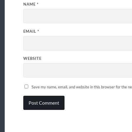
NAME
*
EMAIL
*
WEBSITE
Save my name, email, and website in this browser for the n