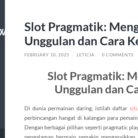
Slot Pragmatik: Meng
WINERY
Unggulan dan Cara K
FEBRUARY 10, 2025
/
LETICIA
/
0 COMMENTS
Slot Pragmatik: M
Unggulan dan Ca
Di dunia permainan daring, istilah daftar
sit
perbincangan hangat di kalangan para pemain
Dengan berbagai pilihan seperti pragmatic play,
pengalaman bermain semakin mengasyikkan. 