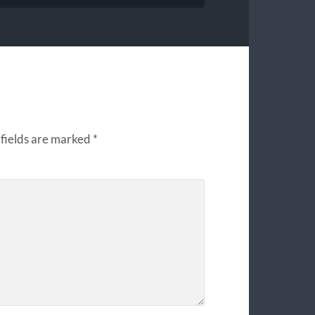
fields are marked
*