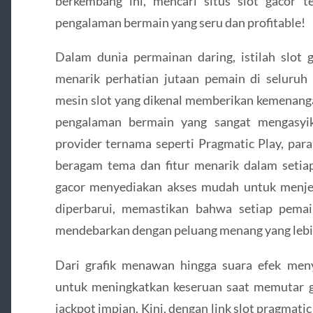
berkembang ini, mencari situs slot gacor 
pengalaman bermain yang seru dan profitable!
Dalam dunia permainan daring, istilah slot 
menarik perhatian jutaan pemain di seluruh 
mesin slot yang dikenal memberikan kemenanga
pengalaman bermain yang sangat mengasyik
provider ternama seperti Pragmatic Play, p
beragam tema dan fitur menarik dalam setiap
gacor menyediakan akses mudah untuk menjela
diperbarui, memastikan bahwa setiap pem
mendebarkan dengan peluang menang yang lebih
Dari grafik menawan hingga suara efek men
untuk meningkatkan keseruan saat memutar 
jackpot impian. Kini, dengan link slot pragmatic