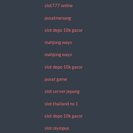
slot777 online
pusatmenang
slot depo 10k gacor
mahjong ways
mahjong ways
slot depo 10k gacor
pusat game
slot server jepang
slot thailand no 1
slot depo 10k gacor
slot olympus