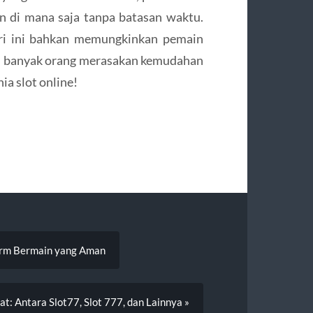
n di mana saja tanpa batasan waktu.
ari ini bahkan memungkinkan pemain
kin banyak orang merasakan kemudahan
ia slot online!
form Bermain yang Aman
at: Antara Slot77, Slot 777, dan Lainnya »