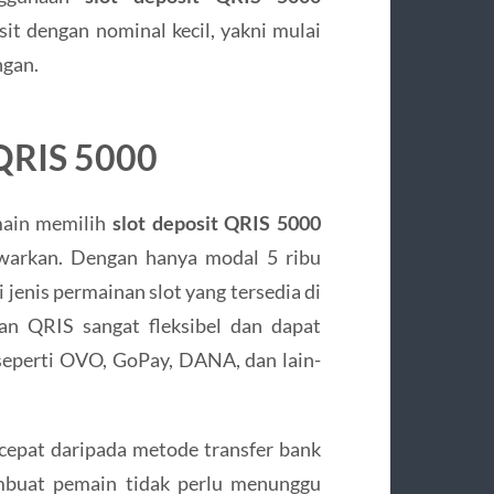
 dengan nominal kecil, yakni mulai
ngan.
 QRIS 5000
main memilih
slot deposit QRIS 5000
awarkan. Dengan hanya modal 5 ribu
jenis permainan slot yang tersedia di
an QRIS sangat fleksibel dan dapat
 seperti OVO, GoPay, DANA, dan lain-
 cepat daripada metode transfer bank
embuat pemain tidak perlu menunggu