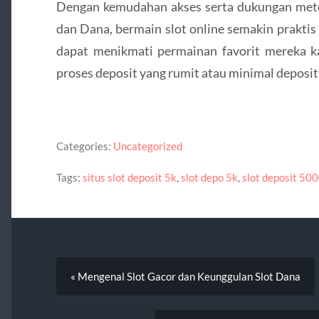
Dengan kemudahan akses serta dukungan meto
dan Dana, bermain slot online semakin prakti
dapat menikmati permainan favorit mereka ka
proses deposit yang rumit atau minimal deposit 
Categories:
Uncategorized
Tags:
situs slot deposit 5k
,
slot depo 5k
,
slot deposit 50
« Mengenal Slot Gacor dan Keunggulan Slot Dana