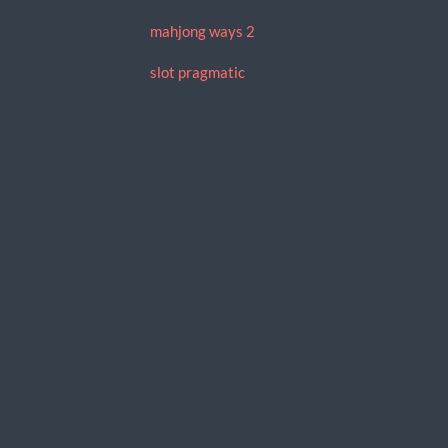
mahjong ways 2
slot pragmatic