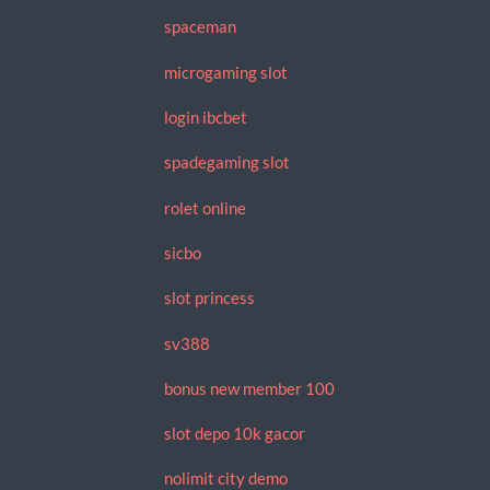
spaceman
microgaming slot
login ibcbet
spadegaming slot
rolet online
sicbo
slot princess
sv388
bonus new member 100
slot depo 10k gacor
nolimit city demo