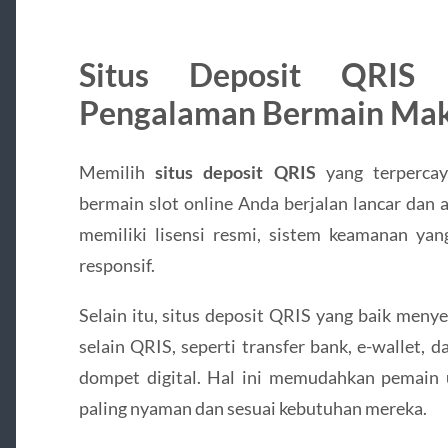
Situs Deposit QRIS 
Pengalaman Bermain Mak
Memilih
situs deposit QRIS
yang terpercay
bermain slot online Anda berjalan lancar dan 
memiliki lisensi resmi, sistem keamanan yan
responsif.
Selain itu, situs deposit QRIS yang baik men
selain QRIS, seperti transfer bank, e-wallet, 
dompet digital. Hal ini memudahkan pemain
paling nyaman dan sesuai kebutuhan mereka.