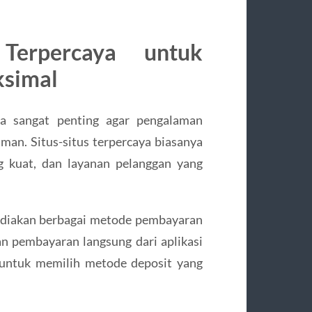
Terpercaya untuk
simal
a sangat penting agar pengalaman
aman. Situs-situs terpercaya biasanya
g kuat, dan layanan pelanggan yang
yediakan berbagai metode pembayaran
dan pembayaran langsung dari aplikasi
 untuk memilih metode deposit yang