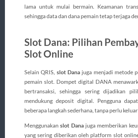
lama untuk mulai bermain. Keamanan transa
sehingga data dan dana pemain tetap terjaga de
Slot Dana: Pilihan Pembay
Slot Online
Selain QRIS,
slot Dana
juga menjadi metode p
pemain slot. Dompet digital DANA menawar
bertransaksi, sehingga sering dijadikan p
mendukung deposit digital. Pengguna dapa
beberapa langkah sederhana, tanpa perlu kelua
Menggunakan
slot Dana
juga memberikan keu
yang sering diberikan oleh platform slot onlin