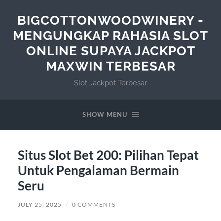
BIGCOTTONWOODWINERY -
MENGUNGKAP RAHASIA SLOT
ONLINE SUPAYA JACKPOT
MAXWIN TERBESAR
Slot Jackpot Terbesar
SHOW MENU
Situs Slot Bet 200: Pilihan Tepat
Untuk Pengalaman Bermain
Seru
JULY 25, 2025
/
0 COMMENTS