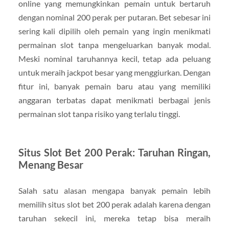
online yang memungkinkan pemain untuk bertaruh
dengan nominal 200 perak per putaran. Bet sebesar ini
sering kali dipilih oleh pemain yang ingin menikmati
permainan slot tanpa mengeluarkan banyak modal.
Meski nominal taruhannya kecil, tetap ada peluang
untuk meraih jackpot besar yang menggiurkan. Dengan
fitur ini, banyak pemain baru atau yang memiliki
anggaran terbatas dapat menikmati berbagai jenis
permainan slot tanpa risiko yang terlalu tinggi.
Situs Slot Bet 200 Perak: Taruhan Ringan,
Menang Besar
Salah satu alasan mengapa banyak pemain lebih
memilih situs slot bet 200 perak adalah karena dengan
taruhan sekecil ini, mereka tetap bisa meraih