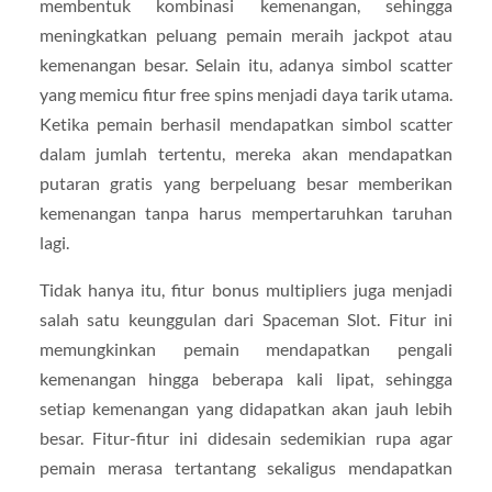
membentuk kombinasi kemenangan, sehingga
meningkatkan peluang pemain meraih jackpot atau
kemenangan besar. Selain itu, adanya simbol scatter
yang memicu fitur free spins menjadi daya tarik utama.
Ketika pemain berhasil mendapatkan simbol scatter
dalam jumlah tertentu, mereka akan mendapatkan
putaran gratis yang berpeluang besar memberikan
kemenangan tanpa harus mempertaruhkan taruhan
lagi.
Tidak hanya itu, fitur bonus multipliers juga menjadi
salah satu keunggulan dari Spaceman Slot. Fitur ini
memungkinkan pemain mendapatkan pengali
kemenangan hingga beberapa kali lipat, sehingga
setiap kemenangan yang didapatkan akan jauh lebih
besar. Fitur-fitur ini didesain sedemikian rupa agar
pemain merasa tertantang sekaligus mendapatkan