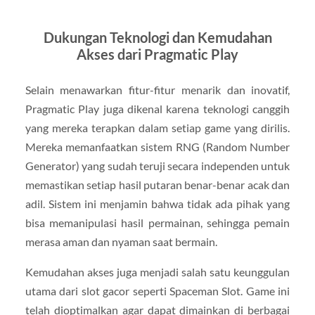
Dukungan Teknologi dan Kemudahan
Akses dari Pragmatic Play
Selain menawarkan fitur-fitur menarik dan inovatif,
Pragmatic Play juga dikenal karena teknologi canggih
yang mereka terapkan dalam setiap game yang dirilis.
Mereka memanfaatkan sistem RNG (Random Number
Generator) yang sudah teruji secara independen untuk
memastikan setiap hasil putaran benar-benar acak dan
adil. Sistem ini menjamin bahwa tidak ada pihak yang
bisa memanipulasi hasil permainan, sehingga pemain
merasa aman dan nyaman saat bermain.
Kemudahan akses juga menjadi salah satu keunggulan
utama dari slot gacor seperti Spaceman Slot. Game ini
telah dioptimalkan agar dapat dimainkan di berbagai