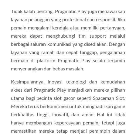
Tidak kalah penting, Pragmatic Play juga menawarkan
layanan pelanggan yang profesional dan responsif. Jika
pemain mengalami kendala atau memiliki pertanyaan,
mereka dapat menghubungi tim support melalui
berbagai saluran komunikasi yang disediakan. Dengan
layanan yang ramah dan cepat tanggap, pengalaman
bermain di platform Pragmatic Play selalu terjamin
menyenangkan dan bebas masalah.
Kesimpulannya, inovasi teknologi dan kemudahan
akses dari Pragmatic Play menjadikan mereka pilihan
utama bagi pecinta slot gacor seperti Spaceman Slot.
Mereka terus berkomitmen untuk menghadirkan game
berkualitas tinggi, inovatif, dan aman. Hal ini tidak
hanya membangun kepercayaan pemain, tetapi juga
memastikan mereka tetap menjadi pemimpin dalam