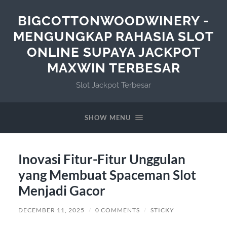
BIGCOTTONWOODWINERY -
MENGUNGKAP RAHASIA SLOT
ONLINE SUPAYA JACKPOT
MAXWIN TERBESAR
Slot Jackpot Terbesar
SHOW MENU
Inovasi Fitur-Fitur Unggulan
yang Membuat Spaceman Slot
Menjadi Gacor
DECEMBER 11, 2025
/
0 COMMENTS
/
STICKY