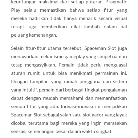
keuntungan maksimal dari setiap putaran. Pragmatic
Play selalu memastikan bahwa setiap fitur yang
mereka hadirkan tidak hanya menarik secara visual
tetapi juga memberikan nilai tambah dalam hal
peluang kemenangan.
Selain fitur-fitur utama tersebut, Spaceman Slot juga
menawarkan mekanisme gameplay yang simpel namun
tetap mengasyikkan. Pemain tidak perlu menguasai
aturan rumit untuk bisa menikmati permainan ini.
Dengan tampilan yang ramah pengguna dan sistem
yang intuitif, pemain dari berbagai tingkat pengalaman
dapat dengan mudah memahami dan memanfaatkan
semua fitur yang ada. Inovasi-inovasi ini menjadikan
Spaceman Slot sebagai salah satu slot gacor yang layak
dicoba, terutama bagi mereka yang ingin merasakan
sensasi kemenangan besar dalam waktu singkat.