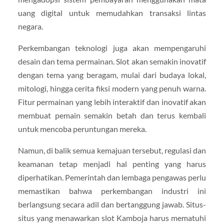
uang digital untuk memudahkan transaksi lintas
negara.
Perkembangan teknologi juga akan mempengaruhi
desain dan tema permainan. Slot akan semakin inovatif
dengan tema yang beragam, mulai dari budaya lokal,
mitologi, hingga cerita fiksi modern yang penuh warna.
Fitur permainan yang lebih interaktif dan inovatif akan
membuat pemain semakin betah dan terus kembali
untuk mencoba peruntungan mereka.
Namun, di balik semua kemajuan tersebut, regulasi dan
keamanan tetap menjadi hal penting yang harus
diperhatikan. Pemerintah dan lembaga pengawas perlu
memastikan bahwa perkembangan industri ini
berlangsung secara adil dan bertanggung jawab. Situs-
situs yang menawarkan slot Kamboja harus mematuhi