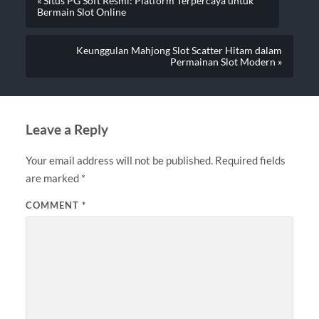
« Situs PG Soft Resmi: Platform Terpercaya untuk
Bermain Slot Online
Keunggulan Mahjong Slot Scatter Hitam dalam
Permainan Slot Modern »
Leave a Reply
Your email address will not be published.
Required fields
are marked
*
COMMENT
*