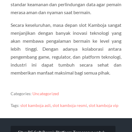
standar keamanan dan perlindungan data agar pemain
merasa aman dan nyaman saat bermain.
Secara keseluruhan, masa depan slot Kamboja sangat
menjanjikan dengan banyak inovasi teknologi yang
akan membawa pengalaman bermain ke level yang
lebih tinggi. Dengan adanya kolaborasi antara
pengembang game, regulator, dan platform teknologi,
industri ini dapat tumbuh secara sehat dan
memberikan manfaat maksimal bagi semua pihak.
Categories:
Uncategorized
Tags:
slot kamboja asli
,
slot kamboja resmi
,
slot kamboja vip