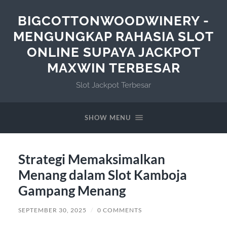
BIGCOTTONWOODWINERY -
MENGUNGKAP RAHASIA SLOT
ONLINE SUPAYA JACKPOT
MAXWIN TERBESAR
Slot Jackpot Terbesar
SHOW MENU
Strategi Memaksimalkan
Menang dalam Slot Kamboja
Gampang Menang
SEPTEMBER 30, 2025
/
0 COMMENTS