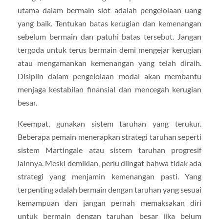
utama dalam bermain slot adalah pengelolaan uang
yang baik. Tentukan batas kerugian dan kemenangan
sebelum bermain dan patuhi batas tersebut. Jangan
tergoda untuk terus bermain demi mengejar kerugian
atau mengamankan kemenangan yang telah diraih.
Disiplin dalam pengelolaan modal akan membantu
menjaga kestabilan finansial dan mencegah kerugian
besar.
Keempat, gunakan sistem taruhan yang terukur.
Beberapa pemain menerapkan strategi taruhan seperti
sistem Martingale atau sistem taruhan progresif
lainnya. Meski demikian, perlu diingat bahwa tidak ada
strategi yang menjamin kemenangan pasti. Yang
terpenting adalah bermain dengan taruhan yang sesuai
kemampuan dan jangan pernah memaksakan diri
untuk bermain dengan taruhan besar jika belum