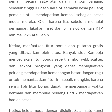
pemain secara rata-rata dalam jangka panjang.
Semakin tinggi RTP sebuah slot, semakin besar peluang
pemain untuk mendapatkan kembali sebagian besar
modal mereka. Oleh karena itu, sebelum memulai
permainan, lakukan riset dan pilih slot dengan RTP
minimal 95% atau lebih.
Kedua, manfaatkan fitur bonus dan putaran gratis
yang ditawarkan oleh situs. Banyak slot Kamboja
menyediakan fitur bonus seperti simbol wild, scatter,
dan jackpot progresif yang dapat meningkatkan
peluang mendapatkan kemenangan besar. Jangan ragu
untuk memanfaatkan fitur ini sebaik mungkin, karena
sering kali fitur bonus dapat memperpanjang waktu
bermain dan membuka peluang untuk mendapatkan
hadiah besar.
Ketiga, kelola modal dengan disiplin. Salah satu kunci