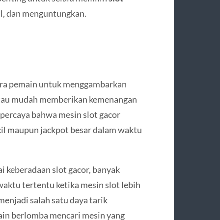
il, dan menguntungkan.
 para pemain untuk menggambarkan
” atau mudah memberikan kemenangan
 percaya bahwa mesin slot gacor
l maupun jackpot besar dalam waktu
ai keberadaan slot gacor, banyak
ktu tertentu ketika mesin slot lebih
njadi salah satu daya tarik
main berlomba mencari mesin yang