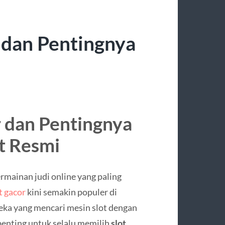
 dan Pentingnya
 dan Pentingnya
t Resmi
ermainan judi online yang paling
t gacor
kini semakin populer di
eka yang mencari mesin slot dengan
enting untuk selalu memilih
slot