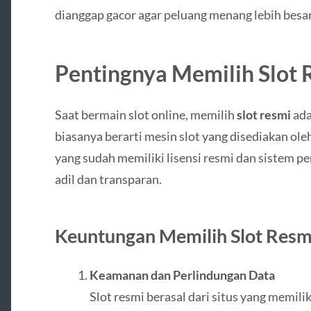
dianggap gacor agar peluang menang lebih besar
Pentingnya Memilih Slot 
Saat bermain slot online, memilih
slot resmi
ada
biasanya berarti mesin slot yang disediakan oleh
yang sudah memiliki lisensi resmi dan sistem p
adil dan transparan.
Keuntungan Memilih Slot Resm
Keamanan dan Perlindungan Data
Slot resmi berasal dari situs yang memili