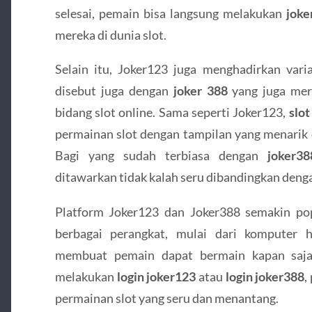
selesai, pemain bisa langsung melakukan
joke
mereka di dunia slot.
Selain itu, Joker123 juga menghadirkan vari
disebut juga dengan
joker 388
yang juga mer
bidang slot online. Sama seperti Joker123,
slot
permainan slot dengan tampilan yang menarik 
Bagi yang sudah terbiasa dengan
joker38
ditawarkan tidak kalah seru dibandingkan den
Platform Joker123 dan Joker388 semakin po
berbagai perangkat, mulai dari komputer 
membuat pemain dapat bermain kapan saja
melakukan
login joker123
atau
login joker388
,
permainan slot yang seru dan menantang.