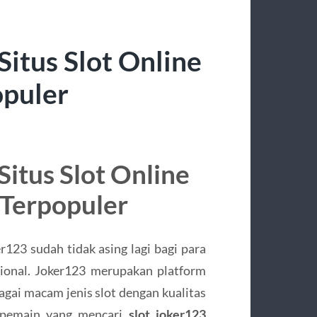
itus Slot Online
opuler
itus Slot Online
 Terpopuler
123 sudah tidak asing lagi bagi para
ional. Joker123 merupakan platform
gai macam jenis slot dengan kualitas
k pemain yang mencari
slot joker123