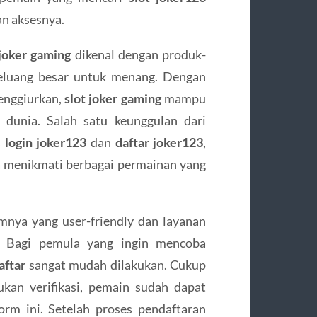
an aksesnya.
joker gaming
dikenal dengan produk-
peluang besar untuk menang. Dengan
enggiurkan,
slot joker gaming
mampu
 dunia. Salah satu keunggulan dari
s
login joker123
dan
daftar joker123
,
 menikmati berbagai permainan yang
mnya yang user-friendly dan layanan
. Bagi pemula yang ingin mencoba
aftar
sangat mudah dilakukan. Cukup
kan verifikasi, pemain sudah dapat
orm ini. Setelah proses pendaftaran