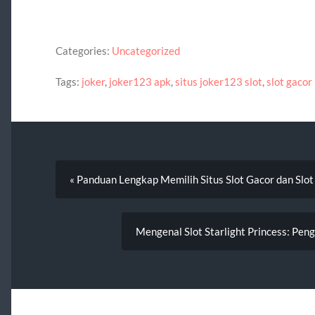
Categories:
Uncategorized
Tags:
joker
,
joker123 apk
,
situs joker123 slot
,
slot gacor 
« Panduan Lengkap Memilih Situs Slot Gacor dan Slot
Mengenal Slot Starlight Princess: Pe