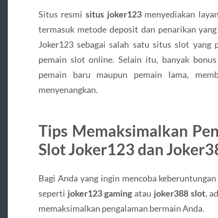
Situs resmi
situs joker123
menyediakan layan
termasuk metode deposit dan penarikan yang 
Joker123 sebagai salah satu situs slot yang 
pemain slot online. Selain itu, banyak bonu
pemain baru maupun pemain lama, memb
menyenangkan.
Tips Memaksimalkan Pen
Slot Joker123 dan Joker3
Bagi Anda yang ingin mencoba keberuntungan d
seperti
joker123 gaming
atau
joker388 slot
, a
memaksimalkan pengalaman bermain Anda.