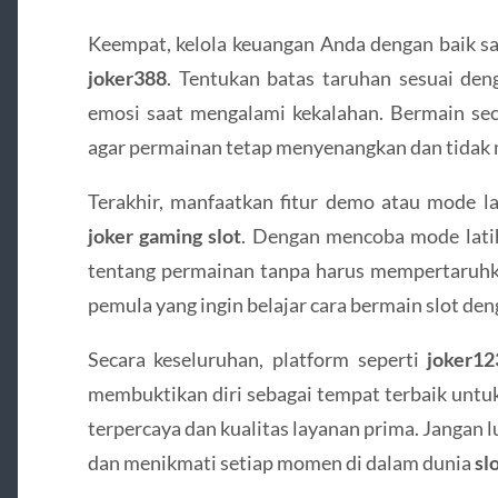
Keempat, kelola keuangan Anda dengan baik s
joker388
. Tentukan batas taruhan sesuai d
emosi saat mengalami kekalahan. Bermain sec
agar permainan tetap menyenangkan dan tidak 
Terakhir, manfaatkan fitur demo atau mode la
joker gaming slot
. Dengan mencoba mode lati
tentang permainan tanpa harus mempertaruhkan
pemula yang ingin belajar cara bermain slot de
Secara keseluruhan, platform seperti
joker12
membuktikan diri sebagai tempat terbaik untuk
terpercaya dan kualitas layanan prima. Jangan 
dan menikmati setiap momen di dalam dunia
sl