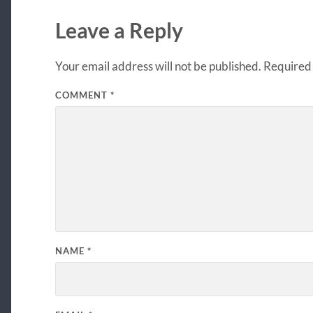
Leave a Reply
Your email address will not be published.
Required 
COMMENT
*
NAME
*