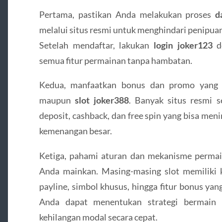
Pertama, pastikan Anda melakukan proses
d
melalui situs resmi untuk menghindari penipu
Setelah mendaftar, lakukan
login joker123
de
semua fitur permainan tanpa hambatan.
Kedua, manfaatkan bonus dan promo yang
maupun
slot joker388
. Banyak situs resmi 
deposit, cashback, dan free spin yang bisa m
kemenangan besar.
Ketiga, pahami aturan dan mekanisme permain
Anda mainkan. Masing-masing slot memiliki ka
payline, simbol khusus, hingga fitur bonus ya
Anda dapat menentukan strategi bermain 
kehilangan modal secara cepat.