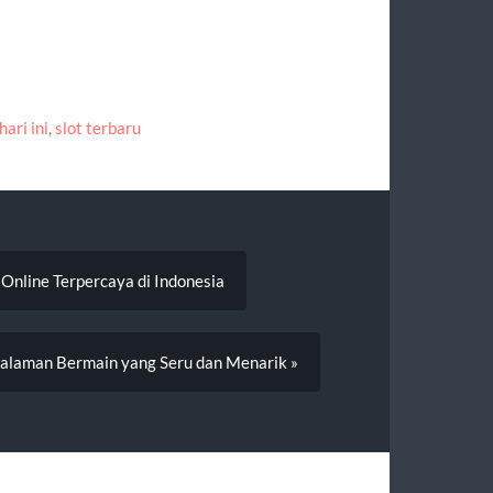
hari ini
,
slot terbaru
 Online Terpercaya di Indonesia
ngalaman Bermain yang Seru dan Menarik »