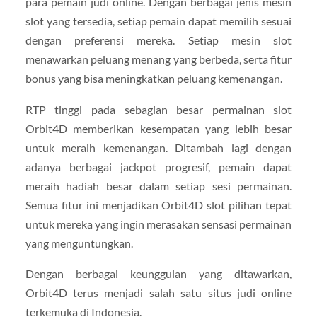
para pemain judi online. Dengan berbagai jenis mesin
slot yang tersedia, setiap pemain dapat memilih sesuai
dengan preferensi mereka. Setiap mesin slot
menawarkan peluang menang yang berbeda, serta fitur
bonus yang bisa meningkatkan peluang kemenangan.
RTP tinggi pada sebagian besar permainan slot
Orbit4D memberikan kesempatan yang lebih besar
untuk meraih kemenangan. Ditambah lagi dengan
adanya berbagai jackpot progresif, pemain dapat
meraih hadiah besar dalam setiap sesi permainan.
Semua fitur ini menjadikan Orbit4D slot pilihan tepat
untuk mereka yang ingin merasakan sensasi permainan
yang menguntungkan.
Dengan berbagai keunggulan yang ditawarkan,
Orbit4D terus menjadi salah satu situs judi online
terkemuka di Indonesia.