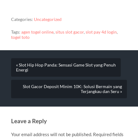
Categories:
Uncategorized
Tags:
agen togel online
,
situs slot gacor
,
slot pay 4d login
,
togel toto
« Slot Hip Hop Panda: Sensasi Game Slot yang Penuh
Energi
Slot Gacor Deposit Minim 10K: Solusi Bermain yang
Terjangkau dan Seru »
Leave a Reply
Your email address will not be published.
Required fields