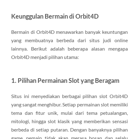
Keunggulan Bermain di Orbit4D
Bermain di Orbit4D menawarkan banyak keuntungan
yang membuatnya berbeda dari situs judi online
lainnya. Berikut adalah beberapa alasan mengapa
Orbit4D menjadi pilihan utama:
1. Pilihan Permainan Slot yang Beragam
Situs ini menyediakan berbagai pilihan slot Orbit4D
yang sangat menghibur. Setiap permainan slot memiliki
tema dan fitur unik, mulai dari tema petualangan,
mitologi, hingga slot klasik yang memberikan sensasi
berbeda di setiap putaran. Dengan banyaknya pilihan
game, pemain tidak akan merasa bosan dan selalu