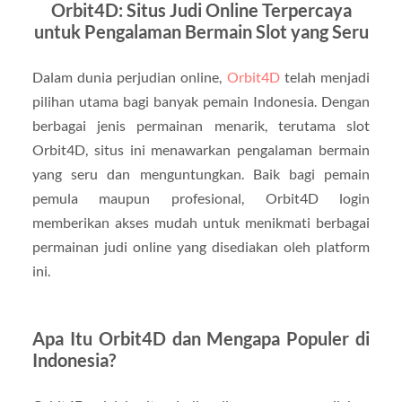
Orbit4D: Situs Judi Online Terpercaya
untuk Pengalaman Bermain Slot yang Seru
Dalam dunia perjudian online,
Orbit4D
telah menjadi
pilihan utama bagi banyak pemain Indonesia. Dengan
berbagai jenis permainan menarik, terutama slot
Orbit4D, situs ini menawarkan pengalaman bermain
yang seru dan menguntungkan. Baik bagi pemain
pemula maupun profesional, Orbit4D login
memberikan akses mudah untuk menikmati berbagai
permainan judi online yang disediakan oleh platform
ini.
Apa Itu Orbit4D dan Mengapa Populer di
Indonesia?