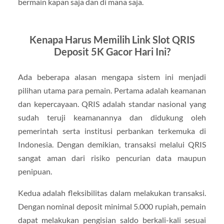
bermain kapan saja dan di mana saja.
Kenapa Harus Memilih Link Slot QRIS
Deposit 5K Gacor Hari Ini?
Ada beberapa alasan mengapa sistem ini menjadi
pilihan utama para pemain. Pertama adalah keamanan
dan kepercayaan. QRIS adalah standar nasional yang
sudah teruji keamanannya dan didukung oleh
pemerintah serta institusi perbankan terkemuka di
Indonesia. Dengan demikian, transaksi melalui QRIS
sangat aman dari risiko pencurian data maupun
penipuan.
Kedua adalah fleksibilitas dalam melakukan transaksi.
Dengan nominal deposit minimal 5.000 rupiah, pemain
dapat melakukan pengisian saldo berkali-kali sesuai