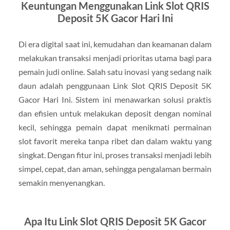
Keuntungan Menggunakan Link Slot QRIS
Deposit 5K Gacor Hari Ini
Di era digital saat ini, kemudahan dan keamanan dalam
melakukan transaksi menjadi prioritas utama bagi para
pemain judi online. Salah satu inovasi yang sedang naik
daun adalah penggunaan Link Slot QRIS Deposit 5K
Gacor Hari Ini. Sistem ini menawarkan solusi praktis
dan efisien untuk melakukan deposit dengan nominal
kecil, sehingga pemain dapat menikmati permainan
slot favorit mereka tanpa ribet dan dalam waktu yang
singkat. Dengan fitur ini, proses transaksi menjadi lebih
simpel, cepat, dan aman, sehingga pengalaman bermain
semakin menyenangkan.
Apa Itu Link Slot QRIS Deposit 5K Gacor