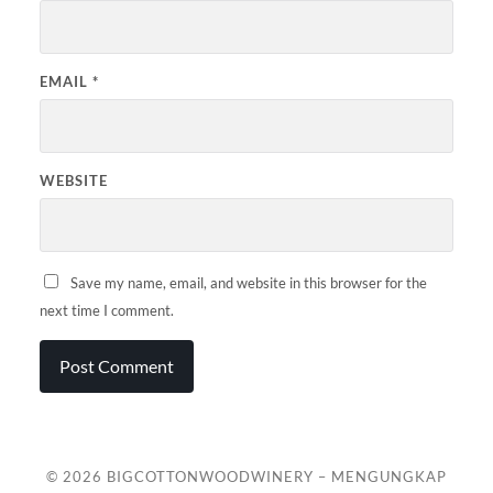
EMAIL
*
WEBSITE
Save my name, email, and website in this browser for the
next time I comment.
© 2026
BIGCOTTONWOODWINERY – MENGUNGKAP