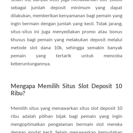
sebagai jumlah deposit minimum yang dapat
dilakukan, memberikan kenyamanan bagi pemain yang
ingin bermain dengan jumlah yang kecil. Tidak jarang,
situs-situs ini juga menyediakan promo atau bonus
khusus bagi pemain yang melakukan deposit melalui
metode slot dana 10k, sehingga semakin banyak
pemain yang tertarik untuk mencoba
keberuntungannya.
Mengapa Memilih Situs Slot Deposit 10
Ribu?
Memilih situs yang menawarkan situs slot deposit 10
ribu adalah pilihan bijak bagi pemain yang ingin
mengoptimalkan pengalaman bermain slot mereka
dengan modal kecil. Selain menawarkan kemudahan