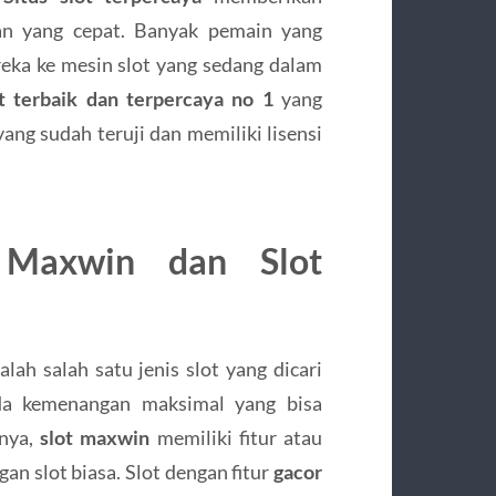
an yang cepat. Banyak pemain yang
ka ke mesin slot yang sedang dalam
ot terbaik dan terpercaya no 1
yang
ng sudah teruji dan memiliki lisensi
 Maxwin dan Slot
lah salah satu jenis slot yang dicari
a kemenangan maksimal yang bisa
anya,
slot maxwin
memiliki fitur atau
an slot biasa. Slot dengan fitur
gacor