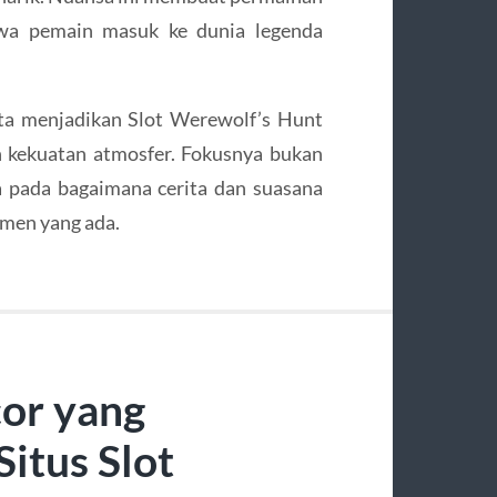
wa pemain masuk ke dunia legenda
ita menjadikan Slot Werewolf’s Hunt
 kekuatan atmosfer. Fokusnya bukan
 pada bagaimana cerita dan suasana
emen yang ada.
or yang
itus Slot