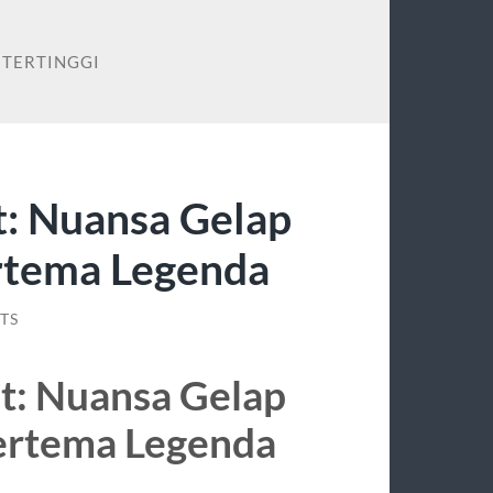
 TERTINGGI
t: Nuansa Gelap
rtema Legenda
TS
t: Nuansa Gelap
ertema Legenda