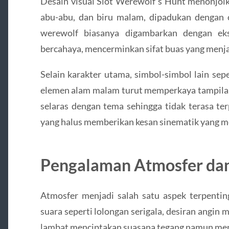
Desain visual Slot Werewolf’s Hunt menonjolk
abu-abu, dan biru malam, dipadukan dengan c
werewolf biasanya digambarkan dengan eks
bercahaya, mencerminkan sifat buas yang menjad
Selain karakter utama, simbol-simbol lain sep
elemen alam malam turut memperkaya tampilan
selaras dengan tema sehingga tidak terasa terp
yang halus memberikan kesan sinematik yang m
Pengalaman Atmosfer da
Atmosfer menjadi salah satu aspek terpentin
suara seperti lolongan serigala, desiran angin
lambat menciptakan suasana tegang namun men