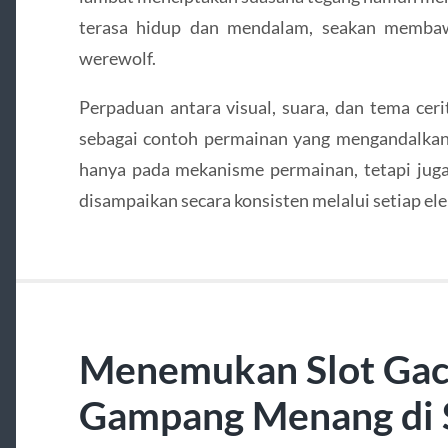
terasa hidup dan mendalam, seakan memba
werewolf.
Perpaduan antara visual, suara, dan tema cer
sebagai contoh permainan yang mengandalkan
hanya pada mekanisme permainan, tetapi juga
disampaikan secara konsisten melalui setiap el
Menemukan Slot Gac
Gampang Menang di S