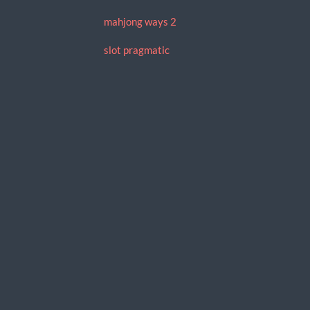
mahjong ways 2
slot pragmatic