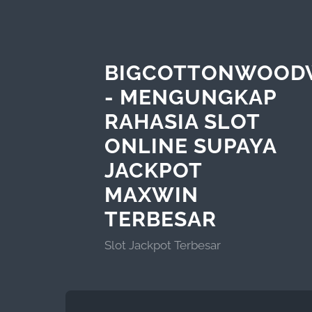
BIGCOTTONWOOD
- MENGUNGKAP
RAHASIA SLOT
ONLINE SUPAYA
JACKPOT
MAXWIN
TERBESAR
Slot Jackpot Terbesar