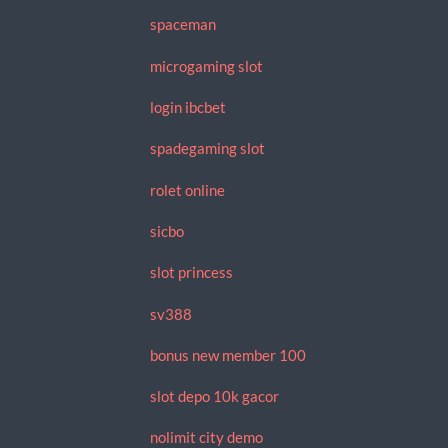
spaceman
microgaming slot
login ibcbet
spadegaming slot
rolet online
sicbo
slot princess
sv388
bonus new member 100
slot depo 10k gacor
nolimit city demo