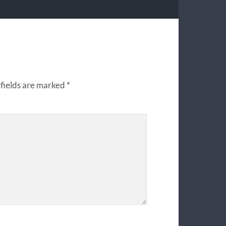
fields are marked
*