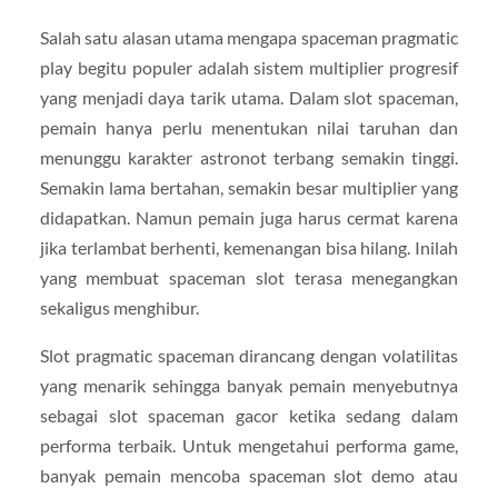
Salah satu alasan utama mengapa spaceman pragmatic
play begitu populer adalah sistem multiplier progresif
yang menjadi daya tarik utama. Dalam slot spaceman,
pemain hanya perlu menentukan nilai taruhan dan
menunggu karakter astronot terbang semakin tinggi.
Semakin lama bertahan, semakin besar multiplier yang
didapatkan. Namun pemain juga harus cermat karena
jika terlambat berhenti, kemenangan bisa hilang. Inilah
yang membuat spaceman slot terasa menegangkan
sekaligus menghibur.
Slot pragmatic spaceman dirancang dengan volatilitas
yang menarik sehingga banyak pemain menyebutnya
sebagai slot spaceman gacor ketika sedang dalam
performa terbaik. Untuk mengetahui performa game,
banyak pemain mencoba spaceman slot demo atau