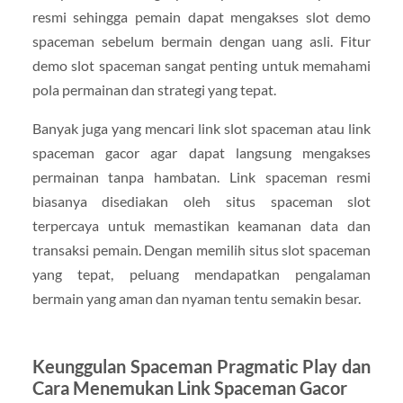
resmi sehingga pemain dapat mengakses slot demo
spaceman sebelum bermain dengan uang asli. Fitur
demo slot spaceman sangat penting untuk memahami
pola permainan dan strategi yang tepat.
Banyak juga yang mencari link slot spaceman atau link
spaceman gacor agar dapat langsung mengakses
permainan tanpa hambatan. Link spaceman resmi
biasanya disediakan oleh situs spaceman slot
terpercaya untuk memastikan keamanan data dan
transaksi pemain. Dengan memilih situs slot spaceman
yang tepat, peluang mendapatkan pengalaman
bermain yang aman dan nyaman tentu semakin besar.
Keunggulan Spaceman Pragmatic Play dan
Cara Menemukan Link Spaceman Gacor