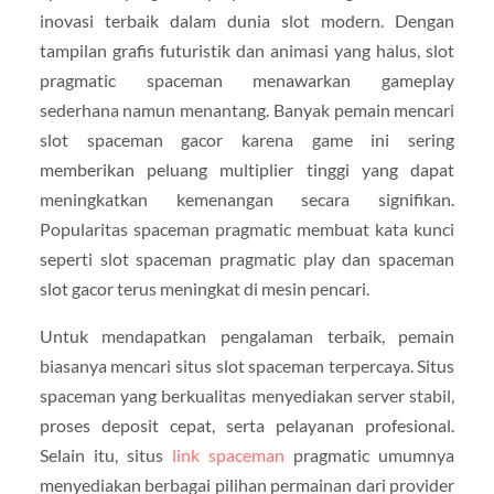
inovasi terbaik dalam dunia slot modern. Dengan
tampilan grafis futuristik dan animasi yang halus, slot
pragmatic spaceman menawarkan gameplay
sederhana namun menantang. Banyak pemain mencari
slot spaceman gacor karena game ini sering
memberikan peluang multiplier tinggi yang dapat
meningkatkan kemenangan secara signifikan.
Popularitas spaceman pragmatic membuat kata kunci
seperti slot spaceman pragmatic play dan spaceman
slot gacor terus meningkat di mesin pencari.
Untuk mendapatkan pengalaman terbaik, pemain
biasanya mencari situs slot spaceman terpercaya. Situs
spaceman yang berkualitas menyediakan server stabil,
proses deposit cepat, serta pelayanan profesional.
Selain itu, situs
link spaceman
pragmatic umumnya
menyediakan berbagai pilihan permainan dari provider