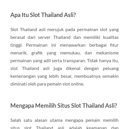
Apa Itu Slot Thailand Asli?
Slot Thailand asli merujuk pada permainan slot yang
berasal dari server Thailand dan memiliki kualitas
tinggi. Permainan ini menawarkan berbagai fitur
menarik, grafik yang memukau, dan mekanisme
permainan yang adil serta transparan. Tidak hanya itu,
slot Thailand asli juga dikenal dengan peluang
kemenangan yang lebih besar, membuatnya semakin
diminati oleh para pemain slot online.
Mengapa Memilih Situs Slot Thailand Asli?
Salah satu alasan utama mengapa pemain memilih
situs slot Thailand asli adalah keamanan dan