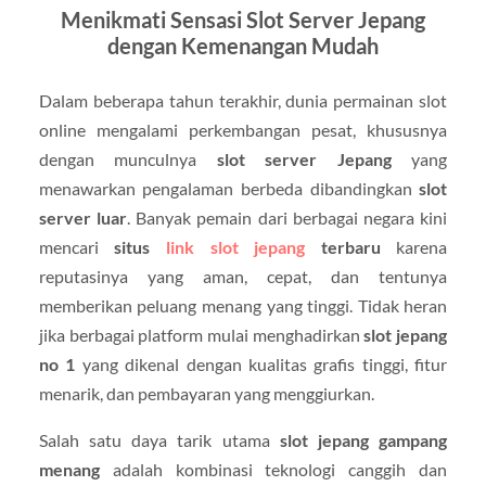
Menikmati Sensasi Slot Server Jepang
dengan Kemenangan Mudah
Dalam beberapa tahun terakhir, dunia permainan slot
online mengalami perkembangan pesat, khususnya
dengan munculnya
slot server Jepang
yang
menawarkan pengalaman berbeda dibandingkan
slot
server luar
. Banyak pemain dari berbagai negara kini
mencari
situs
link slot jepang
terbaru
karena
reputasinya yang aman, cepat, dan tentunya
memberikan peluang menang yang tinggi. Tidak heran
jika berbagai platform mulai menghadirkan
slot jepang
no 1
yang dikenal dengan kualitas grafis tinggi, fitur
menarik, dan pembayaran yang menggiurkan.
Salah satu daya tarik utama
slot jepang gampang
menang
adalah kombinasi teknologi canggih dan