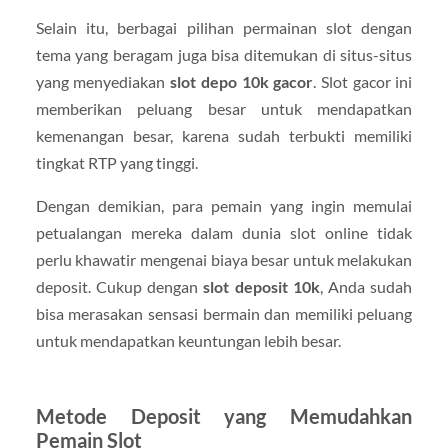
Selain itu, berbagai pilihan permainan slot dengan
tema yang beragam juga bisa ditemukan di situs-situs
yang menyediakan
slot depo 10k gacor
. Slot gacor ini
memberikan peluang besar untuk mendapatkan
kemenangan besar, karena sudah terbukti memiliki
tingkat RTP yang tinggi.
Dengan demikian, para pemain yang ingin memulai
petualangan mereka dalam dunia slot online tidak
perlu khawatir mengenai biaya besar untuk melakukan
deposit. Cukup dengan
slot deposit 10k
, Anda sudah
bisa merasakan sensasi bermain dan memiliki peluang
untuk mendapatkan keuntungan lebih besar.
Metode Deposit yang Memudahkan
Pemain Slot