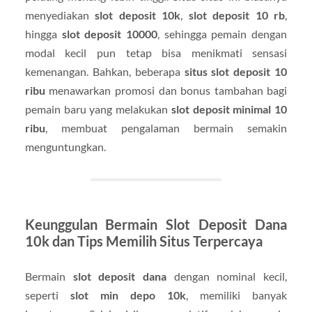
menyediakan
slot deposit 10k
,
slot deposit 10 rb
,
hingga
slot deposit 10000
, sehingga pemain dengan
modal kecil pun tetap bisa menikmati sensasi
kemenangan. Bahkan, beberapa
situs slot deposit 10
ribu
menawarkan promosi dan bonus tambahan bagi
pemain baru yang melakukan
slot deposit minimal 10
ribu
, membuat pengalaman bermain semakin
menguntungkan.
Keunggulan Bermain Slot Deposit Dana
10k dan Tips Memilih Situs Terpercaya
Bermain
slot deposit dana
dengan nominal kecil,
seperti
slot min depo 10k
, memiliki banyak