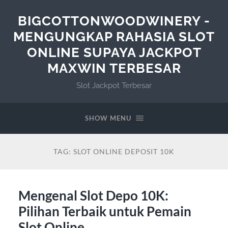
BIGCOTTONWOODWINERY -
MENGUNGKAP RAHASIA SLOT
ONLINE SUPAYA JACKPOT
MAXWIN TERBESAR
Slot Jackpot Terbesar
SHOW MENU
TAG:
SLOT ONLINE DEPOSIT 10K
Mengenal Slot Depo 10K:
Pilihan Terbaik untuk Pemain
Slot Online