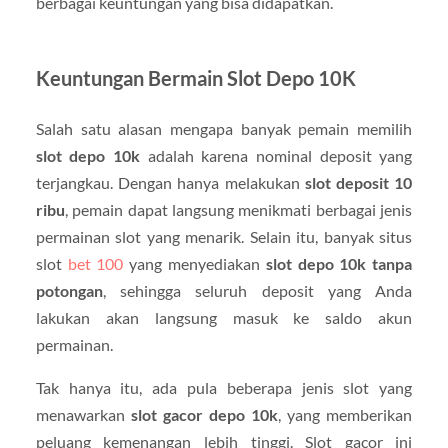
berbagai keuntungan yang bisa didapatkan.
Keuntungan Bermain Slot Depo 10K
Salah satu alasan mengapa banyak pemain memilih
slot depo 10k
adalah karena nominal deposit yang
terjangkau. Dengan hanya melakukan
slot deposit 10
ribu
, pemain dapat langsung menikmati berbagai jenis
permainan slot yang menarik. Selain itu, banyak situs
slot
bet 100
yang menyediakan
slot depo 10k tanpa
potongan
, sehingga seluruh deposit yang Anda
lakukan akan langsung masuk ke saldo akun
permainan.
Tak hanya itu, ada pula beberapa jenis slot yang
menawarkan
slot gacor depo 10k
, yang memberikan
peluang kemenangan lebih tinggi. Slot gacor ini