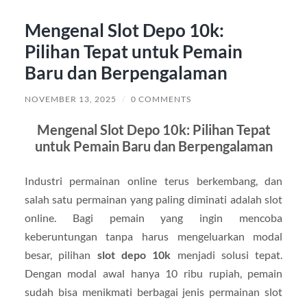
Mengenal Slot Depo 10k:
Pilihan Tepat untuk Pemain
Baru dan Berpengalaman
NOVEMBER 13, 2025
/
0 COMMENTS
Mengenal Slot Depo 10k: Pilihan Tepat
untuk Pemain Baru dan Berpengalaman
Industri permainan online terus berkembang, dan
salah satu permainan yang paling diminati adalah slot
online. Bagi pemain yang ingin mencoba
keberuntungan tanpa harus mengeluarkan modal
besar, pilihan
slot depo 10k
menjadi solusi tepat.
Dengan modal awal hanya 10 ribu rupiah, pemain
sudah bisa menikmati berbagai jenis permainan slot