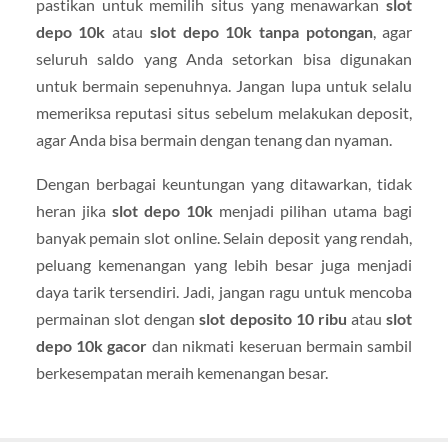
pastikan untuk memilih situs yang menawarkan
slot
depo 10k
atau
slot depo 10k tanpa potongan
, agar
seluruh saldo yang Anda setorkan bisa digunakan
untuk bermain sepenuhnya. Jangan lupa untuk selalu
memeriksa reputasi situs sebelum melakukan deposit,
agar Anda bisa bermain dengan tenang dan nyaman.
Dengan berbagai keuntungan yang ditawarkan, tidak
heran jika
slot depo 10k
menjadi pilihan utama bagi
banyak pemain slot online. Selain deposit yang rendah,
peluang kemenangan yang lebih besar juga menjadi
daya tarik tersendiri. Jadi, jangan ragu untuk mencoba
permainan slot dengan
slot deposito 10 ribu
atau
slot
depo 10k gacor
dan nikmati keseruan bermain sambil
berkesempatan meraih kemenangan besar.