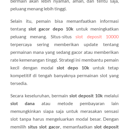
bermain akan lebih nyaman, aman, dan tentu saja,
peluang menang lebih tinggi.
Selain itu, pemain bisa memanfaatkan informasi
tentang
slot gacor depo 10k
untuk meningkatkan
peluang menang. Situs-situs
slot deposit 10000
terpercaya sering memberikan update tentang
permainan mana yang sedang gacor atau memberikan
rate kemenangan tinggi. Strategi ini membantu pemain
kecil dengan modal
slot depo 10k
untuk tetap
kompetitif di tengah banyaknya permainan slot yang
tersedia.
Secara keseluruhan, bermain
slot deposit 10k
melalui
slot dana
atau metode pembayaran lain
memungkinkan siapa saja untuk merasakan sensasi
slot tanpa harus mengeluarkan modal besar. Dengan
memilih
situs slot gacor
, memanfaatkan
slot deposit