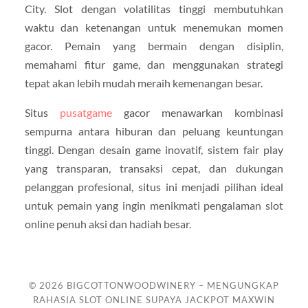
City. Slot dengan volatilitas tinggi membutuhkan
waktu dan ketenangan untuk menemukan momen
gacor. Pemain yang bermain dengan disiplin,
memahami fitur game, dan menggunakan strategi
tepat akan lebih mudah meraih kemenangan besar.
Situs
pusatgame
gacor menawarkan kombinasi
sempurna antara hiburan dan peluang keuntungan
tinggi. Dengan desain game inovatif, sistem fair play
yang transparan, transaksi cepat, dan dukungan
pelanggan profesional, situs ini menjadi pilihan ideal
untuk pemain yang ingin menikmati pengalaman slot
online penuh aksi dan hadiah besar.
© 2026
BIGCOTTONWOODWINERY – MENGUNGKAP
RAHASIA SLOT ONLINE SUPAYA JACKPOT MAXWIN