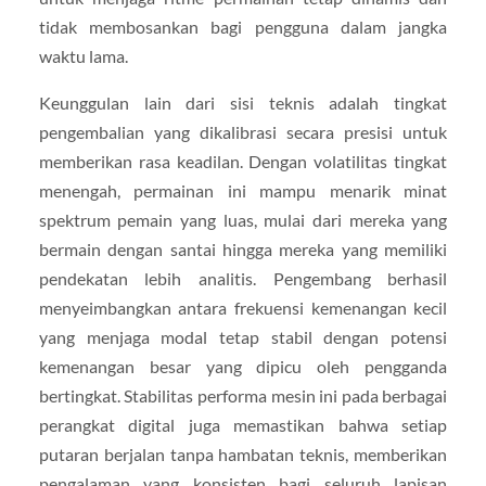
tidak membosankan bagi pengguna dalam jangka
waktu lama.
Keunggulan lain dari sisi teknis adalah tingkat
pengembalian yang dikalibrasi secara presisi untuk
memberikan rasa keadilan. Dengan volatilitas tingkat
menengah, permainan ini mampu menarik minat
spektrum pemain yang luas, mulai dari mereka yang
bermain dengan santai hingga mereka yang memiliki
pendekatan lebih analitis. Pengembang berhasil
menyeimbangkan antara frekuensi kemenangan kecil
yang menjaga modal tetap stabil dengan potensi
kemenangan besar yang dipicu oleh pengganda
bertingkat. Stabilitas performa mesin ini pada berbagai
perangkat digital juga memastikan bahwa setiap
putaran berjalan tanpa hambatan teknis, memberikan
pengalaman yang konsisten bagi seluruh lapisan