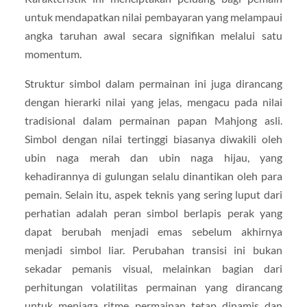
untuk mendapatkan nilai pembayaran yang melampaui
angka taruhan awal secara signifikan melalui satu
momentum.
Struktur simbol dalam permainan ini juga dirancang
dengan hierarki nilai yang jelas, mengacu pada nilai
tradisional dalam permainan papan Mahjong asli.
Simbol dengan nilai tertinggi biasanya diwakili oleh
ubin naga merah dan ubin naga hijau, yang
kehadirannya di gulungan selalu dinantikan oleh para
pemain. Selain itu, aspek teknis yang sering luput dari
perhatian adalah peran simbol berlapis perak yang
dapat berubah menjadi emas sebelum akhirnya
menjadi simbol liar. Perubahan transisi ini bukan
sekadar pemanis visual, melainkan bagian dari
perhitungan volatilitas permainan yang dirancang
untuk menjaga ritme permainan tetap dinamis dan