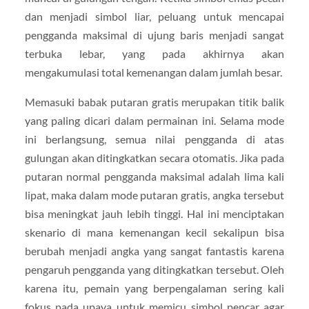
dan menjadi simbol liar, peluang untuk mencapai
pengganda maksimal di ujung baris menjadi sangat
terbuka lebar, yang pada akhirnya akan
mengakumulasi total kemenangan dalam jumlah besar.
Memasuki babak putaran gratis merupakan titik balik
yang paling dicari dalam permainan ini. Selama mode
ini berlangsung, semua nilai pengganda di atas
gulungan akan ditingkatkan secara otomatis. Jika pada
putaran normal pengganda maksimal adalah lima kali
lipat, maka dalam mode putaran gratis, angka tersebut
bisa meningkat jauh lebih tinggi. Hal ini menciptakan
skenario di mana kemenangan kecil sekalipun bisa
berubah menjadi angka yang sangat fantastis karena
pengaruh pengganda yang ditingkatkan tersebut. Oleh
karena itu, pemain yang berpengalaman sering kali
fokus pada upaya untuk memicu simbol pencar agar