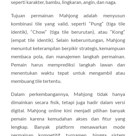
seperti karakter, bambu, lingkaran, angin, dan naga.
Tujuan permainan Mahjong adalah menyusun
kombinasi tile yang valid, seperti “Pung” (tiga tile
identik), “Chow” (tiga tile berurutan), atau “Kong”
(empat tile identik). Selain keberuntungan, Mahjong
menuntut keterampilan berpikir strategis, kemampuan
membaca pola, dan manajemen langkah permainan.
Pemain harus memprediksi langkah lawan dan
menentukan waktu tepat untuk mengambil atau
membuang tile tertentu.
Dalam perkembangannya, Mahjong tidak hanya
dimainkan secara fisik, tetapi juga hadir dalam versi
digital. Mahjong online kini menjadi pilihan banyak
pemain karena kemudahan akses dan fitur yang
lengkap. Banyak platform menawarkan mode
permainan kompetitif, turnamen, hingga sistem