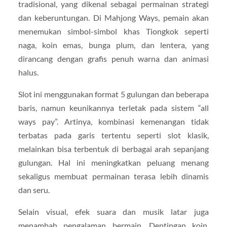
tradisional, yang dikenal sebagai permainan strategi
dan keberuntungan. Di Mahjong Ways, pemain akan
menemukan simbol-simbol khas Tiongkok seperti
naga, koin emas, bunga plum, dan lentera, yang
dirancang dengan grafis penuh warna dan animasi
halus.
Slot ini menggunakan format 5 gulungan dan beberapa
baris, namun keunikannya terletak pada sistem “all
ways pay”. Artinya, kombinasi kemenangan tidak
terbatas pada garis tertentu seperti slot klasik,
melainkan bisa terbentuk di berbagai arah sepanjang
gulungan. Hal ini meningkatkan peluang menang
sekaligus membuat permainan terasa lebih dinamis
dan seru.
Selain visual, efek suara dan musik latar juga
menambah pengalaman bermain. Dentingan koin,