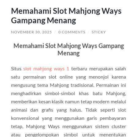
Memahami Slot Mahjong Ways
Gampang Menang
NOVEMBER 30, 2025
/
0 COMMENTS
/
STICKY
Memahami Slot Mahjong Ways Gampang
Menang
Situs
slot mahjong ways 1
terbaru merupakan salah
satu permainan slot online yang menonjol karena
mengusung tema Mahjong tradisional. Permainan ini
menghadirkan simbol-simbol khas batu Mahjong,
memberikan kesan klasik namun tetap modern melalui
animasi dan grafis yang halus. Tidak seperti slot
konvensional yang menggunakan garis pembayaran
tetap, Mahjong Ways menggunakan sistem cluster
atau pengelompokan simbol untuk menentukan