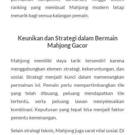
ranking yang membuat Mahjong modern tetap
menarik bagi semua kalangan pemain.
Keunikan dan Strategi dalam Bermain
Mahjong Gacor
Mahjong memiliki daya tarik tersendiri karena
menggabungkan elemen strategi, keberuntungan, dan
sosial. Strategi menjadi kunci dalam memenangkan
permainan ini. Pemain perlu mempertimbangkan tile
yang telah dibuang, peluang mendapatkan tile
tertentu, serta peluang lawan menyelesaikan
kombinasi. Keputusan yang tepat bisa menjadi faktor
penentu kemenangan.
Selain strategi teknis, Mahjong juga sarat nilai sosial. Di