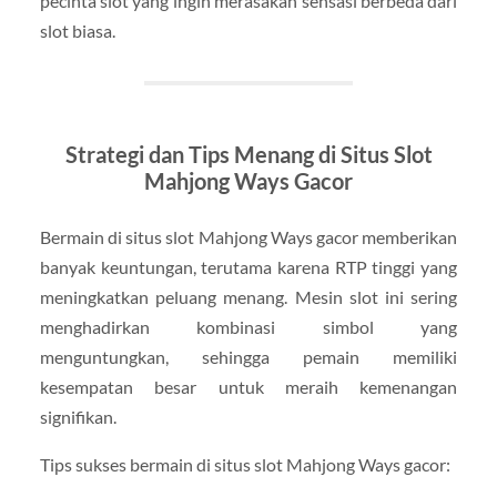
pecinta slot yang ingin merasakan sensasi berbeda dari
slot biasa.
Strategi dan Tips Menang di Situs Slot
Mahjong Ways Gacor
Bermain di situs slot Mahjong Ways gacor memberikan
banyak keuntungan, terutama karena RTP tinggi yang
meningkatkan peluang menang. Mesin slot ini sering
menghadirkan kombinasi simbol yang
menguntungkan, sehingga pemain memiliki
kesempatan besar untuk meraih kemenangan
signifikan.
Tips sukses bermain di situs slot Mahjong Ways gacor: