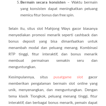
Bermain secara konsisten
– Waktu bermain
yang konsisten dapat meningkatkan peluang
memicu fitur bonus dan free spin.
Selain itu, situs slot Mahjong Ways gacor biasanya
menyediakan promosi menarik seperti cashback dan
bonus deposit yang bisa dimanfaatkan untuk
menambah modal dan peluang menang. Kombinasi
RTP tinggi, fitur interaktif, dan bonus menarik
membuat permainan semakin seru dan
menguntungkan.
Kesimpulannya, situs
pusatgame slot
gacor
memberikan pengalaman bermain slot online yang
unik, menyenangkan, dan menguntungkan. Dengan
tema klasik Tiongkok, peluang menang tinggi, fitur
interaktif, dan berbagai bonus menarik, pemain dapat