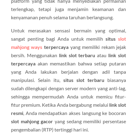
platform yang tidak hanya menyediakan permainan
terlengkap, tetapi juga menjamin keamanan dan
kenyamanan penuh selama taruhan berlangsung.
Untuk merasakan sensasi bermain yang optimal,
sangat penting bagi Anda untuk memilih
situs
slot
mahjong ways
terpercaya
yang memiliki rekam jejak
bersih. Menggunakan
link slot terbaru
atau
link slot
terpercaya
akan memastikan bahwa setiap putaran
yang Anda lakukan berjalan dengan adil tanpa
manipulasi. Selain itu,
situs slot terbaru
biasanya
sudah dilengkapi dengan server modern yang anti-lag,
sehingga mempermudah Anda untuk memicu fitur-
fitur premium. Ketika Anda bergabung melalui
link slot
resmi
, Anda mendapatkan akses langsung ke bocoran
slot mahjong gacor
yang sedang memiliki persentase
pengembalian (RTP) tertinggi hari ini.