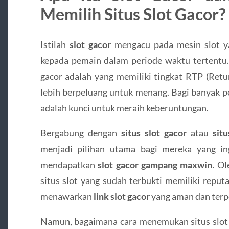
Memilih Situs Slot Gacor?
Istilah
slot gacor
mengacu pada mesin slot y
kepada pemain dalam periode waktu tertentu. 
gacor adalah yang memiliki tingkat RTP (Retur
lebih berpeluang untuk menang. Bagi banyak
adalah kunci untuk meraih keberuntungan.
Bergabung dengan
situs slot gacor
atau
sit
menjadi pilihan utama bagi mereka yang i
mendapatkan
slot gacor gampang maxwin
. Ol
situs slot yang sudah terbukti memiliki reput
menawarkan
link slot gacor
yang aman dan terp
Namun, bagaimana cara menemukan situs slot 