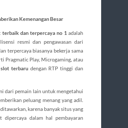
Memberikan Kemenangan Besar
ot terbaik dan terpercaya no 1
adalah
lisensi resmi dan pengawasan dari
 dan terpercaya biasanya bekerja sama
rti Pragmatic Play, Microgaming, atau
i
slot terbaru
dengan RTP tinggi dan
ni dari pemain lain untuk mengetahui
emberikan peluang menang yang adil.
ditawarkan, karena banyak situs yang
t dipercaya dalam hal pembayaran