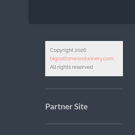
Copyright 2026
bigcottonwoodwinery.com
.
All rights reserved
Partner Site