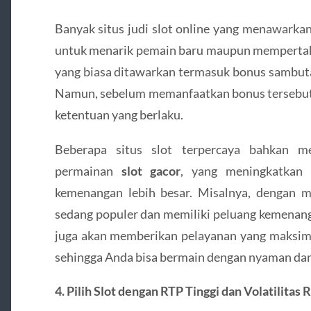
Banyak situs judi slot online yang menawark
untuk menarik pemain baru maupun memperta
yang biasa ditawarkan termasuk bonus sambutan
Namun, sebelum memanfaatkan bonus tersebut,
ketentuan yang berlaku.
Beberapa situs slot terpercaya bahkan m
permainan
slot gacor
, yang meningkatkan
kemenangan lebih besar. Misalnya, dengan m
sedang populer dan memiliki peluang kemenanga
juga akan memberikan pelayanan yang maksima
sehingga Anda bisa bermain dengan nyaman da
4. Pilih Slot dengan RTP Tinggi dan Volatilitas