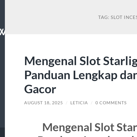
TAG:
SLOT INCE
WINERY
Mengenal Slot Starlig
Panduan Lengkap da
Gacor
AUGUST 18, 2025
/
LETICIA
/
0 COMMENTS
Mengenal Slot Star