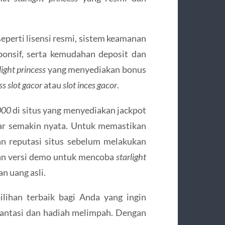
seperti lisensi resmi, sistem keamanan
ponsif, serta kemudahan deposit dan
light princess
yang menyediakan bonus
ss slot gacor
atau
slot inces gacor
.
1000
di situs yang menyediakan jackpot
sar semakin nyata. Untuk memastikan
n reputasi situs sebelum melakukan
akan versi demo untuk mencoba
starlight
n uang asli.
ilihan terbaik bagi Anda yang ingin
fantasi dan hadiah melimpah. Dengan