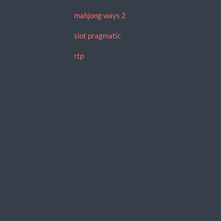
mahjong ways 2
slot pragmatic
rtp