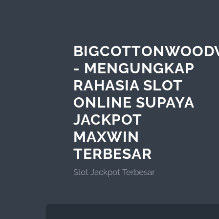
BIGCOTTONWOOD
- MENGUNGKAP
RAHASIA SLOT
ONLINE SUPAYA
JACKPOT
MAXWIN
TERBESAR
Slot Jackpot Terbesar