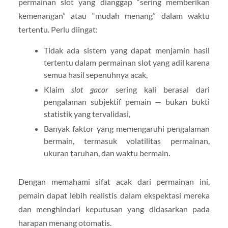
permainan slot yang dianggap “sering memberikan
kemenangan” atau “mudah menang” dalam waktu
tertentu. Perlu diingat:
Tidak ada sistem yang dapat menjamin hasil
tertentu dalam permainan slot yang adil karena
semua hasil sepenuhnya acak,
Klaim
slot gacor
sering kali berasal dari
pengalaman subjektif pemain — bukan bukti
statistik yang tervalidasi,
Banyak faktor yang memengaruhi pengalaman
bermain, termasuk volatilitas permainan,
ukuran taruhan, dan waktu bermain.
Dengan memahami sifat acak dari permainan ini,
pemain dapat lebih realistis dalam ekspektasi mereka
dan menghindari keputusan yang didasarkan pada
harapan menang otomatis.