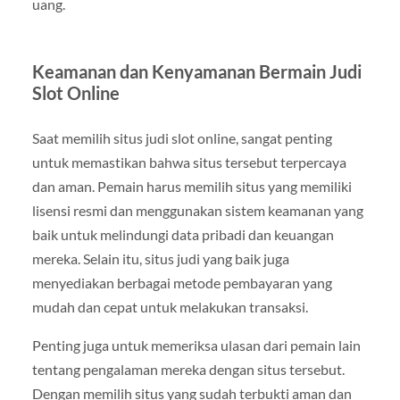
uang.
Keamanan dan Kenyamanan Bermain Judi
Slot Online
Saat memilih situs judi slot online, sangat penting
untuk memastikan bahwa situs tersebut terpercaya
dan aman. Pemain harus memilih situs yang memiliki
lisensi resmi dan menggunakan sistem keamanan yang
baik untuk melindungi data pribadi dan keuangan
mereka. Selain itu, situs judi yang baik juga
menyediakan berbagai metode pembayaran yang
mudah dan cepat untuk melakukan transaksi.
Penting juga untuk memeriksa ulasan dari pemain lain
tentang pengalaman mereka dengan situs tersebut.
Dengan memilih situs yang sudah terbukti aman dan