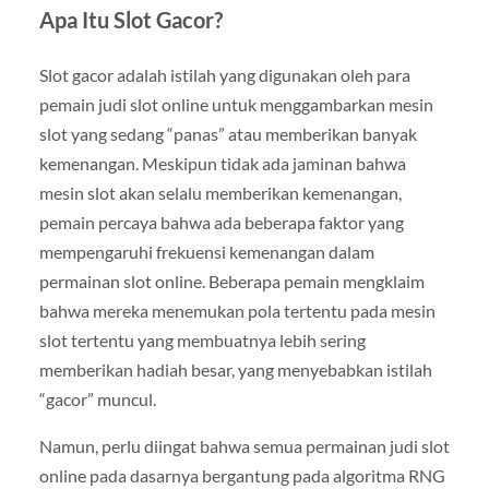
Apa Itu Slot Gacor?
Slot gacor adalah istilah yang digunakan oleh para
pemain judi slot online untuk menggambarkan mesin
slot yang sedang “panas” atau memberikan banyak
kemenangan. Meskipun tidak ada jaminan bahwa
mesin slot akan selalu memberikan kemenangan,
pemain percaya bahwa ada beberapa faktor yang
mempengaruhi frekuensi kemenangan dalam
permainan slot online. Beberapa pemain mengklaim
bahwa mereka menemukan pola tertentu pada mesin
slot tertentu yang membuatnya lebih sering
memberikan hadiah besar, yang menyebabkan istilah
“gacor” muncul.
Namun, perlu diingat bahwa semua permainan judi slot
online pada dasarnya bergantung pada algoritma RNG