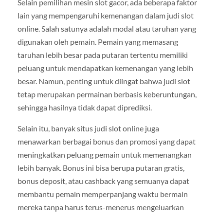
Selain pemilihan mesin slot gacor, ada beberapa faktor
lain yang mempengaruhi kemenangan dalam judi slot
online. Salah satunya adalah modal atau taruhan yang
digunakan oleh pemain. Pemain yang memasang
taruhan lebih besar pada putaran tertentu memiliki
peluang untuk mendapatkan kemenangan yang lebih
besar. Namun, penting untuk diingat bahwa judi slot
tetap merupakan permainan berbasis keberuntungan,
sehingga hasilnya tidak dapat diprediksi.
Selain itu, banyak situs judi slot online juga
menawarkan berbagai bonus dan promosi yang dapat
meningkatkan peluang pemain untuk memenangkan
lebih banyak. Bonus ini bisa berupa putaran gratis,
bonus deposit, atau cashback yang semuanya dapat
membantu pemain memperpanjang waktu bermain
mereka tanpa harus terus-menerus mengeluarkan