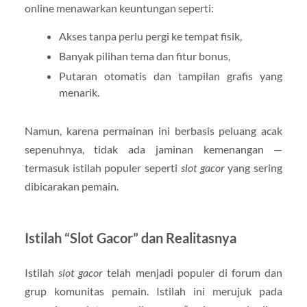
online menawarkan keuntungan seperti:
Akses tanpa perlu pergi ke tempat fisik,
Banyak pilihan tema dan fitur bonus,
Putaran otomatis dan tampilan grafis yang
menarik.
Namun, karena permainan ini berbasis peluang acak
sepenuhnya, tidak ada jaminan kemenangan —
termasuk istilah populer seperti
slot gacor
yang sering
dibicarakan pemain.
Istilah “Slot Gacor” dan Realitasnya
Istilah
slot gacor
telah menjadi populer di forum dan
grup komunitas pemain. Istilah ini merujuk pada