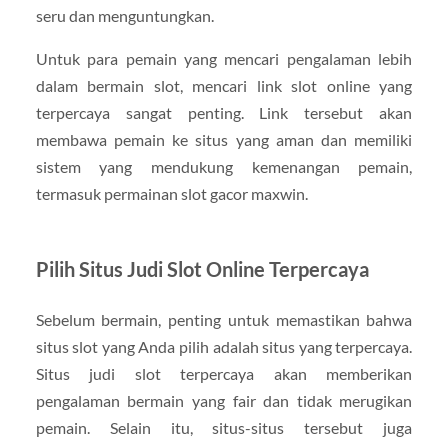
seru dan menguntungkan.
Untuk para pemain yang mencari pengalaman lebih
dalam bermain slot, mencari link slot online yang
terpercaya sangat penting. Link tersebut akan
membawa pemain ke situs yang aman dan memiliki
sistem yang mendukung kemenangan pemain,
termasuk permainan slot gacor maxwin.
Pilih Situs Judi Slot Online Terpercaya
Sebelum bermain, penting untuk memastikan bahwa
situs slot yang Anda pilih adalah situs yang terpercaya.
Situs judi slot terpercaya akan memberikan
pengalaman bermain yang fair dan tidak merugikan
pemain. Selain itu, situs-situs tersebut juga