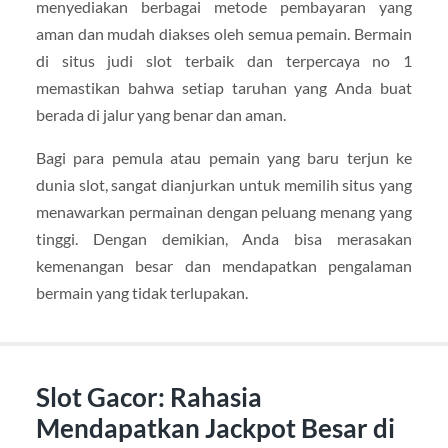
menyediakan berbagai metode pembayaran yang
aman dan mudah diakses oleh semua pemain. Bermain
di situs judi slot terbaik dan terpercaya no 1
memastikan bahwa setiap taruhan yang Anda buat
berada di jalur yang benar dan aman.
Bagi para pemula atau pemain yang baru terjun ke
dunia slot, sangat dianjurkan untuk memilih situs yang
menawarkan permainan dengan peluang menang yang
tinggi. Dengan demikian, Anda bisa merasakan
kemenangan besar dan mendapatkan pengalaman
bermain yang tidak terlupakan.
Slot Gacor: Rahasia
Mendapatkan Jackpot Besar di