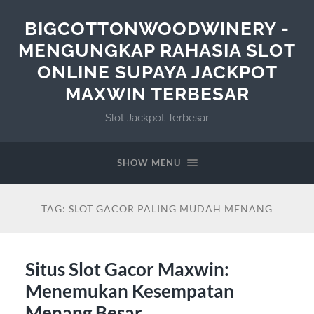
BIGCOTTONWOODWINERY -
MENGUNGKAP RAHASIA SLOT
ONLINE SUPAYA JACKPOT
MAXWIN TERBESAR
Slot Jackpot Terbesar
SHOW MENU
TAG:
SLOT GACOR PALING MUDAH MENANG
Situs Slot Gacor Maxwin:
Menemukan Kesempatan
Menang Besar