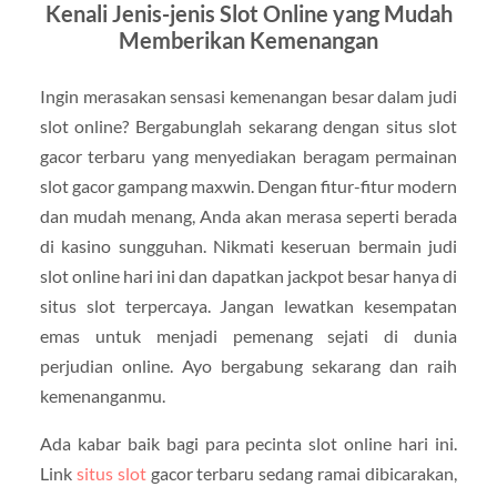
Kenali Jenis-jenis Slot Online yang Mudah
Memberikan Kemenangan
Ingin merasakan sensasi kemenangan besar dalam judi
slot online? Bergabunglah sekarang dengan situs slot
gacor terbaru yang menyediakan beragam permainan
slot gacor gampang maxwin. Dengan fitur-fitur modern
dan mudah menang, Anda akan merasa seperti berada
di kasino sungguhan. Nikmati keseruan bermain judi
slot online hari ini dan dapatkan jackpot besar hanya di
situs slot terpercaya. Jangan lewatkan kesempatan
emas untuk menjadi pemenang sejati di dunia
perjudian online. Ayo bergabung sekarang dan raih
kemenanganmu.
Ada kabar baik bagi para pecinta slot online hari ini.
Link
situs slot
gacor terbaru sedang ramai dibicarakan,