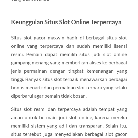
Keunggulan Situs Slot Online Terpercaya
Situs slot gacor maxwin hadir di berbagai situs slot
online yang terpercaya dan sudah memiliki lisensi
resmi. Pemain dapat memilih situs judi slot online
gampang menang yang memberikan akses ke berbagai
jenis permainan dengan tingkat kemenangan yang
tinggi. Banyak situs slot terbaik menawarkan berbagai
bonus menarik dan permainan slot terbaru yang selalu
diperbarui agar pemain tidak bosan.
Situs slot resmi dan terpercaya adalah tempat yang
aman untuk bermain judi slot online, karena mereka
memiliki sistem yang adil dan transparan. Selain itu,
situs tersebut juga menyediakan berbagai slot gacor