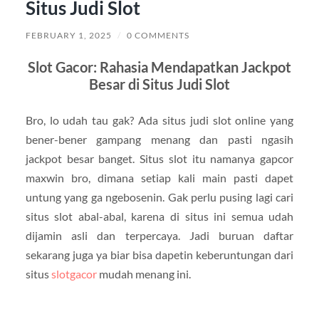
Situs Judi Slot
FEBRUARY 1, 2025
/
0 COMMENTS
Slot Gacor: Rahasia Mendapatkan Jackpot
Besar di Situs Judi Slot
Bro, lo udah tau gak? Ada situs judi slot online yang
bener-bener gampang menang dan pasti ngasih
jackpot besar banget. Situs slot itu namanya gapcor
maxwin bro, dimana setiap kali main pasti dapet
untung yang ga ngebosenin. Gak perlu pusing lagi cari
situs slot abal-abal, karena di situs ini semua udah
dijamin asli dan terpercaya. Jadi buruan daftar
sekarang juga ya biar bisa dapetin keberuntungan dari
situs
slotgacor
mudah menang ini.