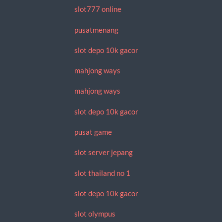
slot777 online
pusatmenang
slot depo 10k gacor
mahjong ways
mahjong ways
slot depo 10k gacor
pusat game
slot server jepang
slot thailand no 1
slot depo 10k gacor
slot olympus