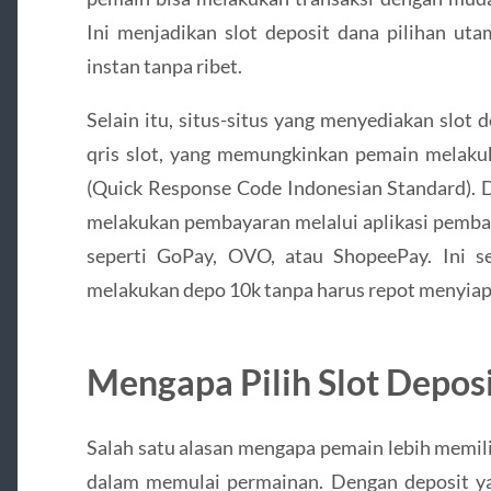
Ini menjadikan slot deposit dana pilihan uta
instan tanpa ribet.
Selain itu, situs-situs yang menyediakan slot
qris slot, yang memungkinkan pemain mela
(Quick Response Code Indonesian Standard). D
melakukan pembayaran melalui aplikasi pembaya
seperti GoPay, OVO, atau ShopeePay. Ini
melakukan depo 10k tanpa harus repot menyiap
Mengapa Pilih Slot Depos
Salah satu alasan mengapa pemain lebih memil
dalam memulai permainan. Dengan deposit ya