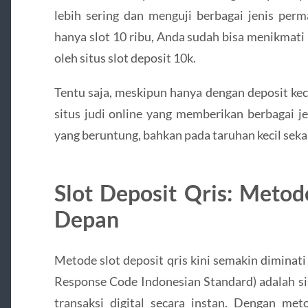
lebih sering dan menguji berbagai jenis per
hanya slot 10 ribu, Anda sudah bisa menikmati
oleh situs slot deposit 10k.
Tentu saja, meskipun hanya dengan deposit kec
situs judi online yang memberikan berbagai j
yang beruntung, bahkan pada taruhan kecil seka
Slot Deposit Qris: Met
Depan
Metode slot deposit qris kini semakin diminati
Response Code Indonesian Standard) adalah
transaksi digital secara instan. Dengan met