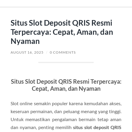
Situs Slot Deposit QRIS Resmi
Terpercaya: Cepat, Aman, dan
Nyaman
AUGUST 16, 2025
/
0 COMMENTS
Situs Slot Deposit QRIS Resmi Terpercaya:
Cepat, Aman, dan Nyaman
Slot online semakin populer karena kemudahan akses,
keseruan permainan, dan peluang menang yang tinggi.
Untuk memastikan pengalaman bermain tetap aman
dan nyaman, penting memilih
situs slot deposit QRIS