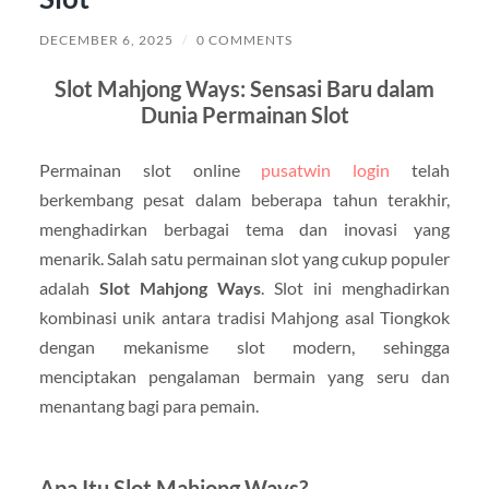
DECEMBER 6, 2025
/
0 COMMENTS
Slot Mahjong Ways: Sensasi Baru dalam
Dunia Permainan Slot
Permainan slot online
pusatwin login
telah
berkembang pesat dalam beberapa tahun terakhir,
menghadirkan berbagai tema dan inovasi yang
menarik. Salah satu permainan slot yang cukup populer
adalah
Slot Mahjong Ways
. Slot ini menghadirkan
kombinasi unik antara tradisi Mahjong asal Tiongkok
dengan mekanisme slot modern, sehingga
menciptakan pengalaman bermain yang seru dan
menantang bagi para pemain.
Apa Itu Slot Mahjong Ways?