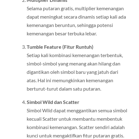
Selama putaran gratis, multiplier kemenangan
dapat meningkat secara dinamis setiap kali ada
kemenangan beruntun, sehingga potensi
kemenangan besar terbuka lebar.
Tumble Feature (Fitur Runtuh)
Setiap kali kombinasi kemenangan terbentuk,
simbol-simbol yang menang akan hilang dan
digantikan oleh simbol baru yang jatuh dari
atas. Hal ini memungkinkan kemenangan
berturut-turut dalam satu putaran.
Simbol Wild dan Scatter
Simbol Wild dapat menggantikan semua simbol
kecuali Scatter untuk membantu membentuk
kombinasi kemenangan. Scatter sendiri adalah
kunci untuk mengaktifkan fitur putaran gratis.