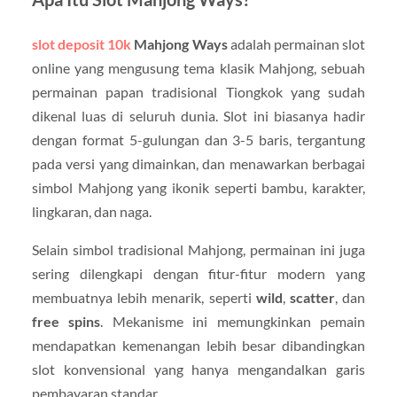
slot deposit 10k
Mahjong Ways
adalah permainan slot
online yang mengusung tema klasik Mahjong, sebuah
permainan papan tradisional Tiongkok yang sudah
dikenal luas di seluruh dunia. Slot ini biasanya hadir
dengan format 5-gulungan dan 3-5 baris, tergantung
pada versi yang dimainkan, dan menawarkan berbagai
simbol Mahjong yang ikonik seperti bambu, karakter,
lingkaran, dan naga.
Selain simbol tradisional Mahjong, permainan ini juga
sering dilengkapi dengan fitur-fitur modern yang
membuatnya lebih menarik, seperti
wild
,
scatter
, dan
free spins
. Mekanisme ini memungkinkan pemain
mendapatkan kemenangan lebih besar dibandingkan
slot konvensional yang hanya mengandalkan garis
pembayaran standar.