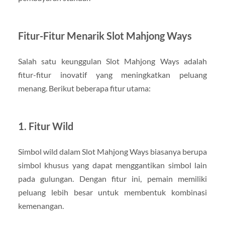
Fitur-Fitur Menarik Slot Mahjong Ways
Salah satu keunggulan Slot Mahjong Ways adalah
fitur-fitur inovatif yang meningkatkan peluang
menang. Berikut beberapa fitur utama:
1. Fitur Wild
Simbol wild dalam Slot Mahjong Ways biasanya berupa
simbol khusus yang dapat menggantikan simbol lain
pada gulungan. Dengan fitur ini, pemain memiliki
peluang lebih besar untuk membentuk kombinasi
kemenangan.