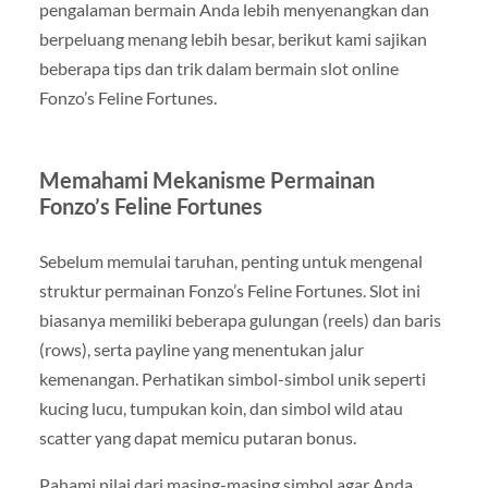
pengalaman bermain Anda lebih menyenangkan dan
berpeluang menang lebih besar, berikut kami sajikan
beberapa tips dan trik dalam bermain slot online
Fonzo’s Feline Fortunes.
Memahami Mekanisme Permainan
Fonzo’s Feline Fortunes
Sebelum memulai taruhan, penting untuk mengenal
struktur permainan Fonzo’s Feline Fortunes. Slot ini
biasanya memiliki beberapa gulungan (reels) dan baris
(rows), serta payline yang menentukan jalur
kemenangan. Perhatikan simbol-simbol unik seperti
kucing lucu, tumpukan koin, dan simbol wild atau
scatter yang dapat memicu putaran bonus.
Pahami nilai dari masing-masing simbol agar Anda