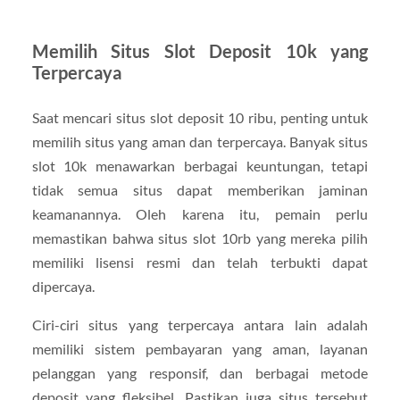
Memilih Situs Slot Deposit 10k yang
Terpercaya
Saat mencari situs slot deposit 10 ribu, penting untuk
memilih situs yang aman dan terpercaya. Banyak situs
slot 10k menawarkan berbagai keuntungan, tetapi
tidak semua situs dapat memberikan jaminan
keamanannya. Oleh karena itu, pemain perlu
memastikan bahwa situs slot 10rb yang mereka pilih
memiliki lisensi resmi dan telah terbukti dapat
dipercaya.
Ciri-ciri situs yang terpercaya antara lain adalah
memiliki sistem pembayaran yang aman, layanan
pelanggan yang responsif, dan berbagai metode
deposit yang fleksibel. Pastikan juga situs tersebut