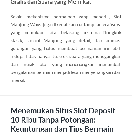
Grafis dan Suara yang Memikat
Selain mekanisme permainan yang menarik, Slot
Mahjong Ways juga dikenal karena tampilan grafisnya
yang memukau. Latar belakang bertema Tiongkok
klasik, simbol Mahjong yang detail, dan animasi
gulungan yang halus membuat permainan ini lebih
hidup. Tidak hanya itu, efek suara yang menegangkan
dan musik latar yang menenangkan menambah
pengalaman bermain menjadi lebih menyenangkan dan
imersif.
Menemukan Situs Slot Deposit
10 Ribu Tanpa Potongan:
Keuntungan dan Tips Bermain