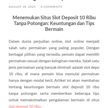
AUGUST 18, 2025
/
0 COMMENTS
Menemukan Situs Slot Deposit 10 Ribu
Tanpa Potongan: Keuntungan dan Tips
Bermain
Dalam dunia perjudian online, slot online menjadi
salah satu permainan yang paling populer. Dengan
berbagai pilihan yang tersedia, pemain dapat memilih
permainan sesuai dengan keinginan mereka. Salah satu
jenis permainan yang banyak diminati adalah slot depo
10 ribu, di mana pemain bisa memulai permainan
hanya dengan modal kecil. Artikel ini akan membahas
tentang keuntungan bermain slot deposit 10 ribu
tanpa potongan serta memberikan beberapa tips
untuk memaksimalkan pengalaman bermain di situs
slot deposit 10 ribu
.