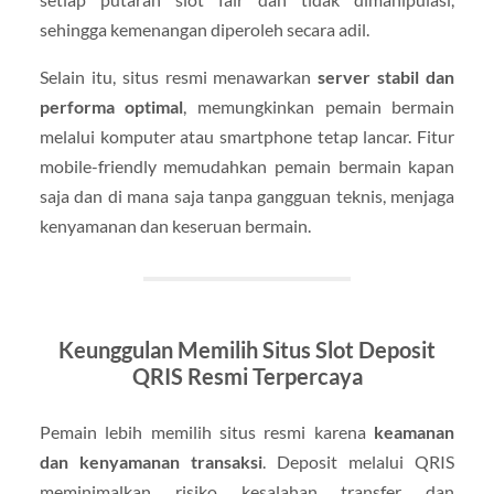
sehingga kemenangan diperoleh secara adil.
Selain itu, situs resmi menawarkan
server stabil dan
performa optimal
, memungkinkan pemain bermain
melalui komputer atau smartphone tetap lancar. Fitur
mobile-friendly memudahkan pemain bermain kapan
saja dan di mana saja tanpa gangguan teknis, menjaga
kenyamanan dan keseruan bermain.
Keunggulan Memilih Situs Slot Deposit
QRIS Resmi Terpercaya
Pemain lebih memilih situs resmi karena
keamanan
dan kenyamanan transaksi
. Deposit melalui QRIS
meminimalkan risiko kesalahan transfer dan