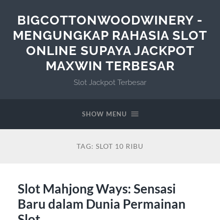
BIGCOTTONWOODWINERY -
MENGUNGKAP RAHASIA SLOT
ONLINE SUPAYA JACKPOT
MAXWIN TERBESAR
Slot Jackpot Terbesar
SHOW MENU
TAG:
SLOT 10 RIBU
Slot Mahjong Ways: Sensasi
Baru dalam Dunia Permainan
Slot