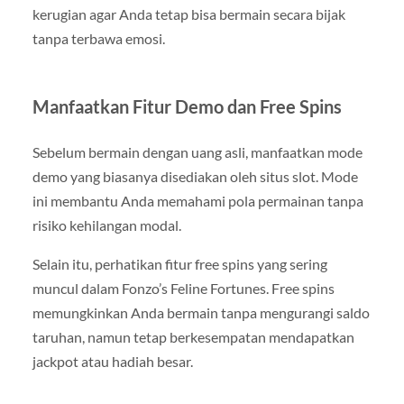
kerugian agar Anda tetap bisa bermain secara bijak
tanpa terbawa emosi.
Manfaatkan Fitur Demo dan Free Spins
Sebelum bermain dengan uang asli, manfaatkan mode
demo yang biasanya disediakan oleh situs slot. Mode
ini membantu Anda memahami pola permainan tanpa
risiko kehilangan modal.
Selain itu, perhatikan fitur free spins yang sering
muncul dalam Fonzo’s Feline Fortunes. Free spins
memungkinkan Anda bermain tanpa mengurangi saldo
taruhan, namun tetap berkesempatan mendapatkan
jackpot atau hadiah besar.