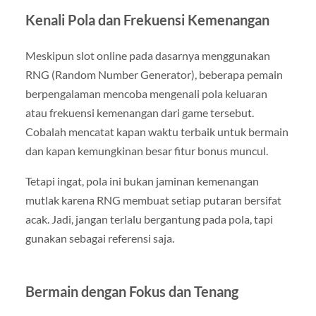
Kenali Pola dan Frekuensi Kemenangan
Meskipun slot online pada dasarnya menggunakan
RNG (Random Number Generator), beberapa pemain
berpengalaman mencoba mengenali pola keluaran
atau frekuensi kemenangan dari game tersebut.
Cobalah mencatat kapan waktu terbaik untuk bermain
dan kapan kemungkinan besar fitur bonus muncul.
Tetapi ingat, pola ini bukan jaminan kemenangan
mutlak karena RNG membuat setiap putaran bersifat
acak. Jadi, jangan terlalu bergantung pada pola, tapi
gunakan sebagai referensi saja.
Bermain dengan Fokus dan Tenang