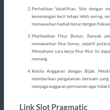
Perhatikan Volatilitas: Slot dengan v
kemenangan kecil tetapi lebih sering, se
menawarkan hadiah besar dengan frekuen
Manfaatkan Fitur Bonus: Banyak per
menawarkan fitur bonus, seperti putaran
Memahami cara kerja fitur-fitur ini da
menang.
Kelola Anggaran dengan Bijak: Meski
memberikan pengalaman bermain yang 
menjaga anggaran permainan agar tidak b
Link Slot Pragmatic