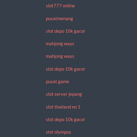
slot777 online
pusatmenang
slot depo 10k gacor
mahjong ways
mahjong ways
slot depo 10k gacor
pusat game
slot server jepang
slot thailand no 1
slot depo 10k gacor
slot olympus