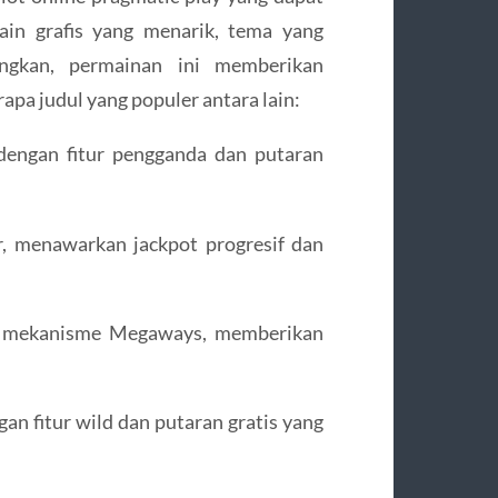
ain grafis yang menarik, tema yang
ngkan, permainan ini memberikan
pa judul yang populer antara lain:
engan fitur pengganda dan putaran
r, menawarkan jackpot progresif dan
 mekanisme Megaways, memberikan
an fitur wild dan putaran gratis yang