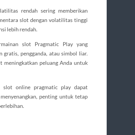
olatilitas rendah sering memberikan
mentara slot dengan volatilitas tinggi
si lebih rendah.
mainan slot Pragmatic Play yang
 gratis, pengganda, atau simbol liar.
pat meningkatkan peluang Anda untuk
 slot online pragmatic play dapat
menyenangkan, penting untuk tetap
erlebihan.