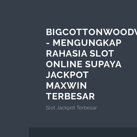
BIGCOTTONWOOD
- MENGUNGKAP
RAHASIA SLOT
ONLINE SUPAYA
JACKPOT
MAXWIN
TERBESAR
Slot Jackpot Terbesar