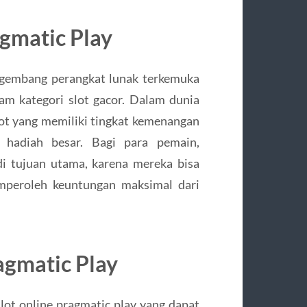
agmatic Play
engembang perangkat lunak terkemuka
lam kategori slot gacor. Dalam dunia
lot yang memiliki tingkat kemenangan
n hadiah besar. Bagi para pemain,
i tujuan utama, karena mereka bisa
mperoleh keuntungan maksimal dari
ragmatic Play
lot online pragmatic play yang dapat