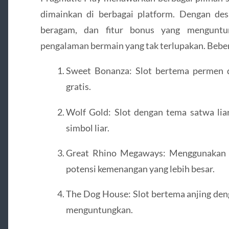
dimainkan di berbagai platform. Dengan des
beragam, dan fitur bonus yang menguntu
pengalaman bermain yang tak terlupakan. Bebera
Sweet Bonanza: Slot bertema permen d
gratis.
Wolf Gold: Slot dengan tema satwa lia
simbol liar.
Great Rhino Megaways: Menggunakan
potensi kemenangan yang lebih besar.
The Dog House: Slot bertema anjing deng
menguntungkan.