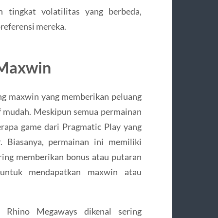
 tingkat volatilitas yang berbeda,
referensi mereka.
 Maxwin
ang maxwin yang memberikan peluang
if mudah. Meskipun semua permainan
erapa game dari Pragmatic Play yang
 Biasanya, permainan ini memiliki
ering memberikan bonus atau putaran
 untuk mendapatkan maxwin atau
 Rhino Megaways dikenal sering