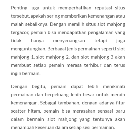
Penting juga untuk memperhatikan reputasi situs
tersebut, apakah sering memberikan kemenangan atau
malah sebaliknya. Dengan memilih situs slot mahjong
tergacor, pemain bisa mendapatkan pengalaman yang
tidak hanya menyenangkan tetapi juga
menguntungkan. Berbagai jenis permainan seperti slot
mahjong 1, slot mahjong 2, dan slot mahjong 3 akan
membuat setiap pemain merasa terhibur dan terus
ingin bermain.
Dengan begitu, pemain dapat lebih menikmati
permainan dan berpeluang lebih besar untuk meraih
kemenangan. Sebagai tambahan, dengan adanya fitur
scatter hitam, pemain bisa merasakan sensasi baru
dalam bermain slot mahjong yang tentunya akan
menambah keseruan dalam setiap sesi permainan.