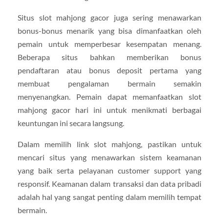
Situs slot mahjong gacor juga sering menawarkan
bonus-bonus menarik yang bisa dimanfaatkan oleh
pemain untuk memperbesar kesempatan menang.
Beberapa situs bahkan memberikan bonus
pendaftaran atau bonus deposit pertama yang
membuat pengalaman bermain semakin
menyenangkan. Pemain dapat memanfaatkan slot
mahjong gacor hari ini untuk menikmati berbagai
keuntungan ini secara langsung.
Dalam memilih link slot mahjong, pastikan untuk
mencari situs yang menawarkan sistem keamanan
yang baik serta pelayanan customer support yang
responsif. Keamanan dalam transaksi dan data pribadi
adalah hal yang sangat penting dalam memilih tempat
bermain.