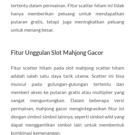
tertentu dalam permainan. Fitur scatter hitam ini tidak
hanya memberikan peluang untuk mendapatkan
putaran gratis, tetapi juga meningkatkan peluang
untuk menang besar.
Fitur Unggulan Slot Mahjong Gacor
Fitur scatter hitam pada slot mahjong scatter hitam
adalah salah satu daya tarik utama. Scatter ini bisa
muncul pada gulungan-gulungan tertentu dan
memberi akses ke putaran gratis atau multiplier yang
sangat menguntungkan. Dalam beberapa versi
permainan, mahjong gacor mengintegrasikan fitur ini
dengan simbol-simbol lainnya, seperti simbol wild yang
dapat menggantikan simbol lain untuk membentuk
kombinasi kemenangan.