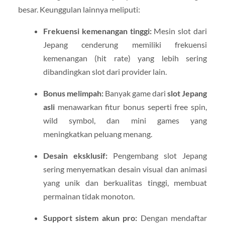
besar. Keunggulan lainnya meliputi:
Frekuensi kemenangan tinggi:
Mesin slot dari
Jepang cenderung memiliki frekuensi
kemenangan (hit rate) yang lebih sering
dibandingkan slot dari provider lain.
Bonus melimpah:
Banyak game dari
slot Jepang
asli
menawarkan fitur bonus seperti free spin,
wild symbol, dan mini games yang
meningkatkan peluang menang.
Desain eksklusif:
Pengembang slot Jepang
sering menyematkan desain visual dan animasi
yang unik dan berkualitas tinggi, membuat
permainan tidak monoton.
Support sistem akun pro:
Dengan mendaftar