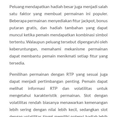
Peluang mendapatkan hadiah besar juga menjadi salah
satu faktor yang membuat permainan ini populer.
Beberapa permainan menyediakan fitur jackpot, bonus
putaran gratis, dan hadiah tambahan yang dapat
muncul ketika pemain mendapatkan kombinasi simbol
tertentu. Walaupun peluang tersebut dipengaruhi oleh
keberuntungan, memahami mekanisme permainan
dapat membantu pemain menikmati setiap fitur yang
tersedia.
Pemilihan permainan dengan RTP yang sesuai juga
dapat menjadi pertimbangan penting. Pemain dapat
melihat informasi RTP dan volatilitas untuk
mengetahui karakteristik permainan. Slot dengan
volatilitas rendah biasanya menawarkan kemenangan
lebih sering dengan nilai lebih kecil, sedangkan slot
dengan volatilitas tinggi memiliki potensi hadiah lebih