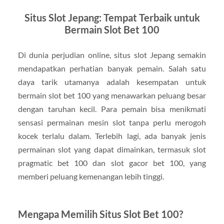
Situs Slot Jepang: Tempat Terbaik untuk
Bermain Slot Bet 100
Di dunia perjudian online, situs slot Jepang semakin
mendapatkan perhatian banyak pemain. Salah satu
daya tarik utamanya adalah kesempatan untuk
bermain slot bet 100 yang menawarkan peluang besar
dengan taruhan kecil. Para pemain bisa menikmati
sensasi permainan mesin slot tanpa perlu merogoh
kocek terlalu dalam. Terlebih lagi, ada banyak jenis
permainan slot yang dapat dimainkan, termasuk slot
pragmatic bet 100 dan slot gacor bet 100, yang
memberi peluang kemenangan lebih tinggi.
Mengapa Memilih Situs Slot Bet 100?