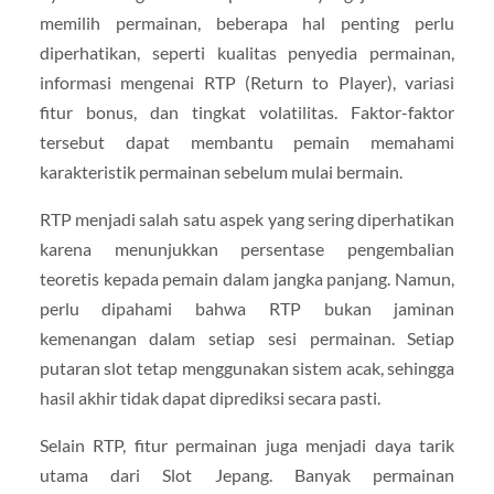
memilih permainan, beberapa hal penting perlu
diperhatikan, seperti kualitas penyedia permainan,
informasi mengenai RTP (Return to Player), variasi
fitur bonus, dan tingkat volatilitas. Faktor-faktor
tersebut dapat membantu pemain memahami
karakteristik permainan sebelum mulai bermain.
RTP menjadi salah satu aspek yang sering diperhatikan
karena menunjukkan persentase pengembalian
teoretis kepada pemain dalam jangka panjang. Namun,
perlu dipahami bahwa RTP bukan jaminan
kemenangan dalam setiap sesi permainan. Setiap
putaran slot tetap menggunakan sistem acak, sehingga
hasil akhir tidak dapat diprediksi secara pasti.
Selain RTP, fitur permainan juga menjadi daya tarik
utama dari Slot Jepang. Banyak permainan