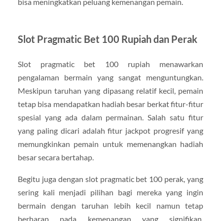
bisa meningkatkan peluang kemenangan pemain.
Slot Pragmatic Bet 100 Rupiah dan Perak
Slot pragmatic bet 100 rupiah menawarkan
pengalaman bermain yang sangat menguntungkan.
Meskipun taruhan yang dipasang relatif kecil, pemain
tetap bisa mendapatkan hadiah besar berkat fitur-fitur
spesial yang ada dalam permainan. Salah satu fitur
yang paling dicari adalah fitur jackpot progresif yang
memungkinkan pemain untuk memenangkan hadiah
besar secara bertahap.
Begitu juga dengan slot pragmatic bet 100 perak, yang
sering kali menjadi pilihan bagi mereka yang ingin
bermain dengan taruhan lebih kecil namun tetap
berharap pada kemenangan yang signifikan.