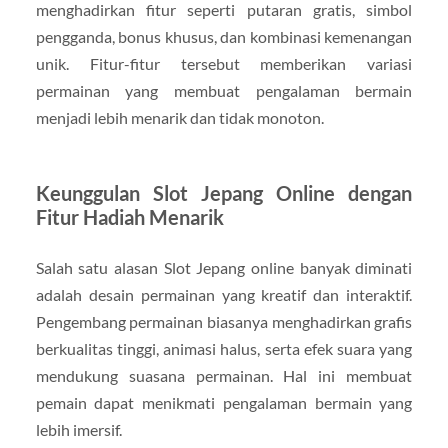
menghadirkan fitur seperti putaran gratis, simbol
pengganda, bonus khusus, dan kombinasi kemenangan
unik. Fitur-fitur tersebut memberikan variasi
permainan yang membuat pengalaman bermain
menjadi lebih menarik dan tidak monoton.
Keunggulan Slot Jepang Online dengan
Fitur Hadiah Menarik
Salah satu alasan Slot Jepang online banyak diminati
adalah desain permainan yang kreatif dan interaktif.
Pengembang permainan biasanya menghadirkan grafis
berkualitas tinggi, animasi halus, serta efek suara yang
mendukung suasana permainan. Hal ini membuat
pemain dapat menikmati pengalaman bermain yang
lebih imersif.