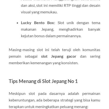
dan aksi, slot ini memiliki RTP tinggi dan desain
visual yang memukau.
Lucky Bento Box:
Slot unik dengan tema
makanan Jepang, menghadirkan banyak
kejutan bonus dalam permainannya.
Masing-masing slot ini telah teruji oleh komunitas
pemain sebagai
slot Jepang gacor
dan sering
memberikan kemenangan yang konsisten.
Tips Menang di Slot Jepang No 1
Meskipun slot pada dasarnya adalah permainan
keberuntungan, ada beberapa strategi yang bisa kamu
terapkan untuk meningkatkan peluang menang: