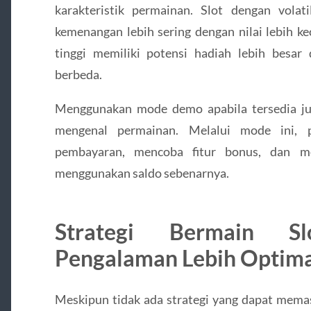
karakteristik permainan. Slot dengan vola
kemenangan lebih sering dengan nilai lebih kec
tinggi memiliki potensi hadiah lebih besa
berbeda.
Menggunakan mode demo apabila tersedia ju
mengenal permainan. Melalui mode ini, 
pembayaran, mencoba fitur bonus, dan m
menggunakan saldo sebenarnya.
Strategi Bermain S
Pengalaman Lebih Optima
Meskipun tidak ada strategi yang dapat mem