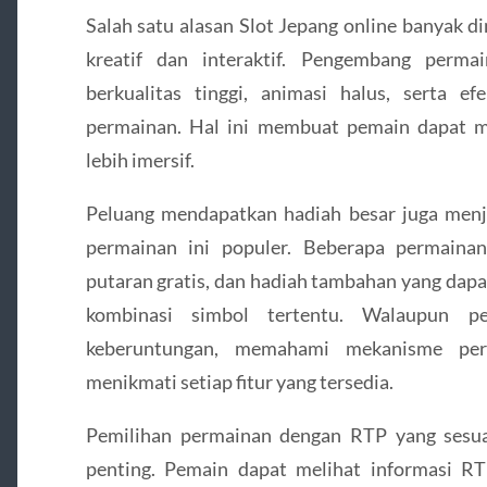
Salah satu alasan Slot Jepang online banyak d
kreatif dan interaktif. Pengembang perma
berkualitas tinggi, animasi halus, serta 
permainan. Hal ini membuat pemain dapat 
lebih imersif.
Peluang mendapatkan hadiah besar juga menj
permainan ini populer. Beberapa permainan
putaran gratis, dan hadiah tambahan yang dap
kombinasi simbol tertentu. Walaupun pe
keberuntungan, memahami mekanisme pe
menikmati setiap fitur yang tersedia.
Pemilihan permainan dengan RTP yang sesua
penting. Pemain dapat melihat informasi RT