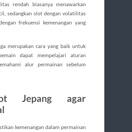
tilitas rendah biasanya menawarkan
il, sedangkan slot dengan volatilitas
r dengan frekuensi kemenangan yang
ga merupakan cara yang baik untuk
pemain dapat mempelajari aturan
emahami alur permainan sebelum
lot Jepang agar
l
astikan kemenangan dalam permainan