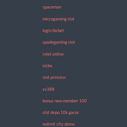
spaceman
microgaming slot
login ibcbet
spadegaming slot
rolet online
sicbo
slot princess
sv388
bonus new member 100
slot depo 10k gacor
nolimit city demo