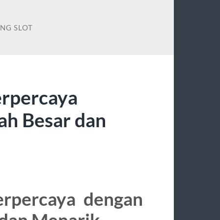
ANG SLOT
erpercaya
ah Besar dan
erpercaya dengan
 dan Menarik