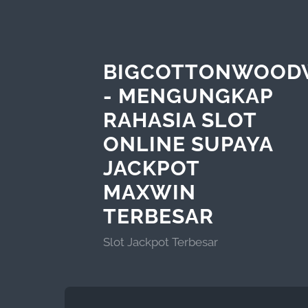
BIGCOTTONWOOD
- MENGUNGKAP
RAHASIA SLOT
ONLINE SUPAYA
JACKPOT
MAXWIN
TERBESAR
Slot Jackpot Terbesar