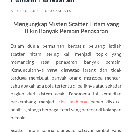
APRIL 10, 2026
/
0 COMMENTS
Mengungkap Misteri Scatter Hitam yang
Bikin Banyak Pemain Penasaran
Dalam dunia permainan berbasis peluang, istilah
scatter hitam sering kali menjadi topik yang
memancing rasa penasaran banyak pemain.
Kemunculannya yang dianggap jarang dan tidak
terduga membuat banyak orang mencoba mencari
tahu apakah ada pola tertentu di baliknya atau sekadar
bagian dari sistem acak. Fenomena ini kemudian
berkembang menjadi
slot mahjong
bahan diskusi,
analisis, hingga berbagai teori yang beredar di kalangan
pemain.
Scatter hitam sering dianggap sebagai simbol yang