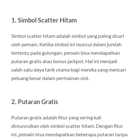
1. Simbol Scatter Hitam
Simbol scatter hitam adalah simbol yang paling dicari
oleh pemain. Ketika simbol ini muncul dalam jumlah
tertentu pada gulungan, pemain bisa mendapatkan
putaran gratis atau bonus jackpot. Hal ini menjadi
salah satu daya tarik utama bagi mereka yang mencari
peluang besar dalam permainan slot.
2. Putaran Gratis
Putaran gratis adalah fitur yang sering kali
dimunculkan oleh simbol scatter hitam. Dengan fitur
ini, pemain bisa mendapatkan beberapa putaran tanpa