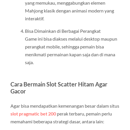
yang memukau, menggabungkan elemen
Mahjong klasik dengan animasi modern yang
interaktif.
Bisa Dimainkan di Berbagai Perangkat
Game ini bisa diakses melalui desktop maupun
perangkat mobile, sehingga pemain bisa
menikmati permainan kapan saja dan di mana
saja.
Cara Bermain Slot Scatter Hitam Agar
Gacor
Agar bisa mendapatkan kemenangan besar dalam situs
slot pragmatic bet 200
perak terbaru, pemain perlu
memahami beberapa strategi dasar, antara lain: