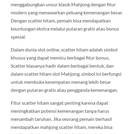
menggabungkan unsur klasik Mahjong dengan fitur
modern yang menawarkan peluang kemenangan besar.
Dengan scatter hitam, pemain bisa mendapatkan
keuntungan ekstra melalui putaran gratis atau bonus
spesial.
Dalam dunia slot online, scatter hitam adalah simbol
khusus yang dapat memicu berbagai fitur bonus.
Scatter biasanya hadir dalam berbagai bentuk, dan
dalam scatter hitam slot Mahjong, simbol ini berfungsi
untuk membuka kesempatan menang lebih besar
dengan putaran gratis atau pengganda kemenangan.
Fitur scatter hitam sangat penting karena dapat
meningkatkan potensi kemenangan tanpa harus
menambah taruhan. Jika seorang pemain berhasil
mendapatkan mahjong scatter hitam, mereka bisa