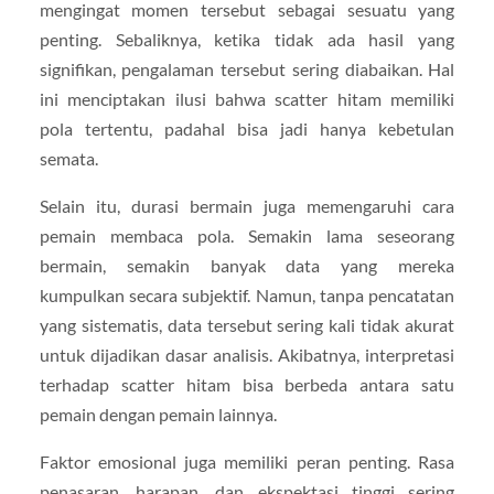
mengingat momen tersebut sebagai sesuatu yang
penting. Sebaliknya, ketika tidak ada hasil yang
signifikan, pengalaman tersebut sering diabaikan. Hal
ini menciptakan ilusi bahwa scatter hitam memiliki
pola tertentu, padahal bisa jadi hanya kebetulan
semata.
Selain itu, durasi bermain juga memengaruhi cara
pemain membaca pola. Semakin lama seseorang
bermain, semakin banyak data yang mereka
kumpulkan secara subjektif. Namun, tanpa pencatatan
yang sistematis, data tersebut sering kali tidak akurat
untuk dijadikan dasar analisis. Akibatnya, interpretasi
terhadap scatter hitam bisa berbeda antara satu
pemain dengan pemain lainnya.
Faktor emosional juga memiliki peran penting. Rasa
penasaran, harapan, dan ekspektasi tinggi sering