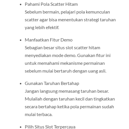
Pahami Pola Scatter Hitam
Sebelum bermain, pelajari pola kemunculan
scatter agar bisa menentukan strategi taruhan
yang lebih efektif.
Manfaatkan Fitur Demo
Sebagian besar situs slot scatter hitam
menyediakan mode demo. Gunakan fitur ini
untuk memahami mekanisme permainan
sebelum mulai bertaruh dengan uang asli.
Gunakan Taruhan Bertahap
Jangan langsung memasang taruhan besar.
Mulailah dengan taruhan kecil dan tingkatkan
secara bertahap ketika pola permainan sudah
mulai terbaca.
Pilih Situs Slot Terpercaya