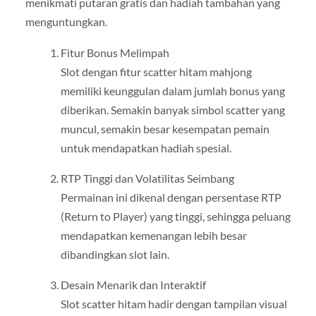
menikmati putaran gratis dan hadiah tambahan yang
menguntungkan.
Fitur Bonus Melimpah
Slot dengan fitur scatter hitam mahjong
memiliki keunggulan dalam jumlah bonus yang
diberikan. Semakin banyak simbol scatter yang
muncul, semakin besar kesempatan pemain
untuk mendapatkan hadiah spesial.
RTP Tinggi dan Volatilitas Seimbang
Permainan ini dikenal dengan persentase RTP
(Return to Player) yang tinggi, sehingga peluang
mendapatkan kemenangan lebih besar
dibandingkan slot lain.
Desain Menarik dan Interaktif
Slot scatter hitam hadir dengan tampilan visual