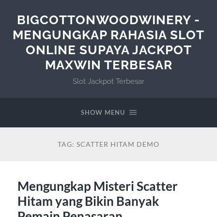
BIGCOTTONWOODWINERY -
MENGUNGKAP RAHASIA SLOT
ONLINE SUPAYA JACKPOT
MAXWIN TERBESAR
Slot Jackpot Terbesar
SHOW MENU
TAG:
SCATTER HITAM DEMO
Mengungkap Misteri Scatter
Hitam yang Bikin Banyak
Pemain Penasaran