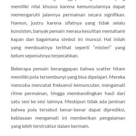
memiliki nilai khusus karena kemunculannya dapat
memengaruhi jalannya permainan secara signifikan.
Namun, justru karena sifatnya yang tidak selalu
konsisten, banyak pemain merasa kesulitan memahami
kapan dan bagaimana simbol ini muncul. Hal inilah
yang membuatnya terlihat seperti “misteri” yang
belum sepenuhnya terpecahkan.
Beberapa pemain beranggapan bahwa scatter hitam
memiliki pola tersembunyi yang bisa dipelajari. Mereka
mencoba mencatat frekuensi kemunculan, mengamati
ritme permainan, hingga membandingkan hasil dari
satu sesi ke sesi lainnya. Meskipun tidak ada jaminan
bahwa pola tersebut benar-benar dapat diprediksi,
kebiasaan mengamati ini memberikan pengalaman
yang lebih terstruktur dalam bermain.