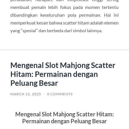
membuat pemain lebih fokus pada momen tertentu
dibandingkan keseluruhan pola permainan. Hal ini
memperkuat kesan bahwa scatter hitam adalah elemen
yang “spesial” dan berbeda dari simbol lainnya.
Mengenal Slot Mahjong Scatter
Hitam: Permainan dengan
Peluang Besar
MARCH 12, 2025
/
0 COMMENTS
Mengenal Slot Mahjong Scatter Hitam:
Permainan dengan Peluang Besar