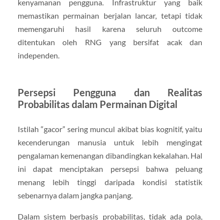
kenyamanan pengguna. Infrastruktur yang baik
memastikan permainan berjalan lancar, tetapi tidak
memengaruhi hasil karena seluruh outcome
ditentukan oleh RNG yang bersifat acak dan
independen.
Persepsi Pengguna dan Realitas
Probabilitas dalam Permainan Digital
Istilah “gacor” sering muncul akibat bias kognitif, yaitu
kecenderungan manusia untuk lebih mengingat
pengalaman kemenangan dibandingkan kekalahan. Hal
ini dapat menciptakan persepsi bahwa peluang
menang lebih tinggi daripada kondisi statistik
sebenarnya dalam jangka panjang.
Dalam sistem berbasis probabilitas, tidak ada pola,