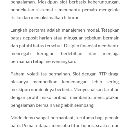
pengalaman. Meskipun slot berbasis keberuntungan,
pendekatan sistematis membantu pemain mengelola
risiko dan memaksimalkan hiburan.
Langkah pertama adalah manajemen modal. Tetapkan
batas deposit harian atau mingguan sebelum bermain
dan patuhi batas tersebut. Disiplin finansial membantu
mencegah kerugian berlebihan dan menjaga
permainan tetap menyenangkan.
Pahami volatilitas permainan. Slot dengan RTP tinggi
biasanya memberikan kemenangan lebih sering,
meskipun nominalnya berbeda. Menyesuaikan taruhan
dengan profil risiko pribadi membantu menciptakan
pengalaman bermain yang lebih seimbang.
Mode demo sangat bermanfaat, terutama bagi pemain
baru. Pemain dapat mencoba fitur bonus, scatter, dan