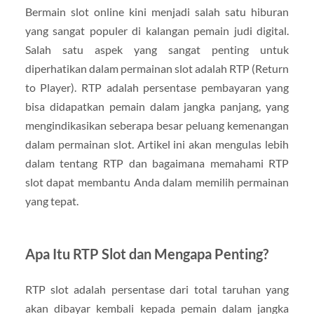
Bermain slot online kini menjadi salah satu hiburan
yang sangat populer di kalangan pemain judi digital.
Salah satu aspek yang sangat penting untuk
diperhatikan dalam permainan slot adalah RTP (Return
to Player). RTP adalah persentase pembayaran yang
bisa didapatkan pemain dalam jangka panjang, yang
mengindikasikan seberapa besar peluang kemenangan
dalam permainan slot. Artikel ini akan mengulas lebih
dalam tentang RTP dan bagaimana memahami RTP
slot dapat membantu Anda dalam memilih permainan
yang tepat.
Apa Itu RTP Slot dan Mengapa Penting?
RTP slot adalah persentase dari total taruhan yang
akan dibayar kembali kepada pemain dalam jangka