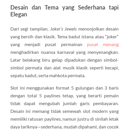
Desain dan Tema yang Sederhana tapi
Elegan
Dari segi tampilan,
Joker’s Jewels
menonjolkan desain
yang bersih dan klasik. Tema badut istana atau “joker”
yang menjadi pusat permainan
pusat menang
menghadirkan nuansa karnaval yang menyenangkan.
Latar belakang biru gelap dipadukan dengan simbol-
simbol permata dan alat musik klasik seperti kecapi,
sepatu badut, serta mahkota permata.
Slot ini menggunakan format 5 gulungan dan 3 baris
dengan total 5 paylines tetap, yang berarti pemain
tidak dapat mengubah jumlah garis pembayaran.
Desain ini memang tidak semewah slot modern yang
memiliki ratusan paylines, namun justru di sinilah letak
daya tariknya—sederhana, mudah dipahami, dan cocok