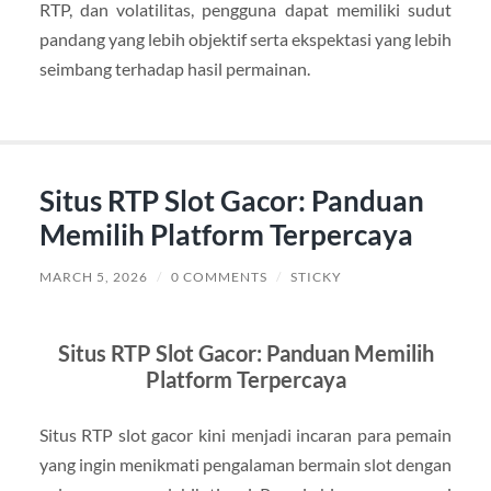
RTP, dan volatilitas, pengguna dapat memiliki sudut
pandang yang lebih objektif serta ekspektasi yang lebih
seimbang terhadap hasil permainan.
Situs RTP Slot Gacor: Panduan
Memilih Platform Terpercaya
MARCH 5, 2026
/
0 COMMENTS
/
STICKY
Situs RTP Slot Gacor: Panduan Memilih
Platform Terpercaya
Situs RTP slot gacor kini menjadi incaran para pemain
yang ingin menikmati pengalaman bermain slot dengan