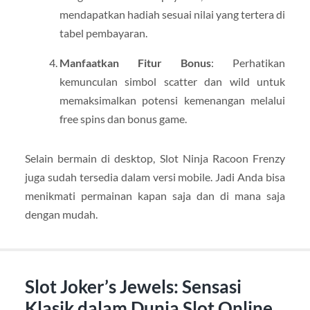
mendapatkan hadiah sesuai nilai yang tertera di
tabel pembayaran.
Manfaatkan Fitur Bonus
: Perhatikan
kemunculan simbol scatter dan wild untuk
memaksimalkan potensi kemenangan melalui
free spins dan bonus game.
Selain bermain di desktop, Slot Ninja Racoon Frenzy
juga sudah tersedia dalam versi mobile. Jadi Anda bisa
menikmati permainan kapan saja dan di mana saja
dengan mudah.
Slot Joker’s Jewels: Sensasi
Klasik dalam Dunia Slot Online