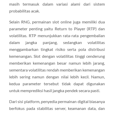
masih termasuk dalam variasi alami dari sistem
probabilitas acak.
Selain RNG, permainan slot online juga memiliki dua
parameter penting yaitu Return to Player (RTP) dan
volatilitas. RTP menunjukkan rata-rata pengembalian
dalam jangka panjang, sedangkan volatilitas
menggambarkan tingkat risiko serta pola distribusi
kemenangan. Slot dengan volatilitas tinggi cenderung
memberikan kemenangan besar namun lebih jarang,
sementara volatilitas rendah memberikan kemenangan
lebih sering namun dengan nilai lebih kecil. Namun,
kedua parameter tersebut tidak dapat digunakan
untuk memprediksi hasil jangka pendek secara pasti.
Dari sisi platform, penyedia permainan digital biasanya
berfokus pada stabilitas server, keamanan data, dan