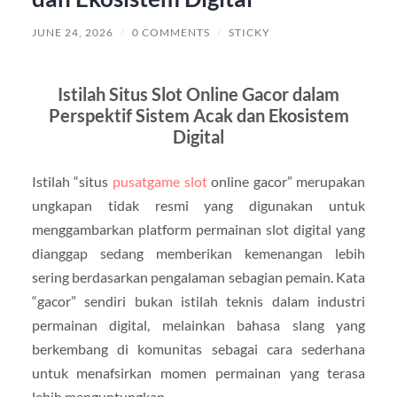
JUNE 24, 2026
/
0 COMMENTS
/
STICKY
Istilah Situs Slot Online Gacor dalam
Perspektif Sistem Acak dan Ekosistem
Digital
Istilah “situs
pusatgame slot
online gacor” merupakan
ungkapan tidak resmi yang digunakan untuk
menggambarkan platform permainan slot digital yang
dianggap sedang memberikan kemenangan lebih
sering berdasarkan pengalaman sebagian pemain. Kata
“gacor” sendiri bukan istilah teknis dalam industri
permainan digital, melainkan bahasa slang yang
berkembang di komunitas sebagai cara sederhana
untuk menafsirkan momen permainan yang terasa
lebih menguntungkan.