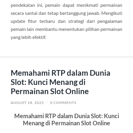
pendekatan ini, pemain dapat menikmati permainan
secara santai dan tetap bertanggung jawab. Mengikuti
update fitur terbaru dan strategi dari pengalaman
pemain lain membantu menentukan pilihan permainan
yang lebih efektif.
Memahami RTP dalam Dunia
Slot: Kunci Menang di
Permainan Slot Online
AUGUST 18, 2025
/
0 COMMENTS
Memahami RTP dalam Dunia Slot: Kunci
Menang di Permainan Slot Online