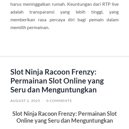
harus meninggalkan rumah. Keuntungan dari RTP live
adalah transparansi yang lebih tinggi, yang
memberikan rasa percaya diri bagi pemain dalam
memilih permainan.
Slot Ninja Racoon Frenzy:
Permainan Slot Online yang
Seru dan Menguntungkan
AUGUST 2, 2025
/
0 COMMENTS
Slot Ninja Racoon Frenzy: Permainan Slot
Online yang Seru dan Menguntungkan