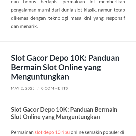
dan bonus berlapis, permainan ini memberikan
pengalaman murni dari dunia slot klasik, namun tetap
dikemas dengan teknologi masa kini yang responsif
dan menarik.
Slot Gacor Depo 10K: Panduan
Bermain Slot Online yang
Menguntungkan
MAY 2, 2025
/
0 COMMENTS
Slot Gacor Depo 10K: Panduan Bermain
Slot Online yang Menguntungkan
Permainan
slot depo 10 ribu
online semakin populer di