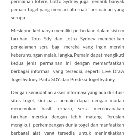
permainan lotere, Lotto Sydney juga menarik banyak
pemain togel yang mencari alternatif permainan yang
serupa.
Meskipun keduanya memiliki perbedaan dalam sistem
taruhan, Toto Sdy dan Lotto Sydney memberikan
pengalaman seru bagi mereka yang ingin meraih
keberuntungan melalui angka. Pemain dapat mengikuti
kedua jenis permainan ini dengan memanfaatkan
berbagai informasi yang tersedia, seperti Live Draw
Togel Sydney, Paito SDY, dan Prediksi Togel Sydney.
Dengan kemudahan akses informasi yang ada di situs-
situs togel, kini para pemain dapat dengan mudah
menemukan hasil terbaru, serta merencanakan
taruhan mereka dengan lebih matang. Teruslah
mengikuti perkembangan dunia togel dan manfaatkan
berbagai alat yang tersedia untuk meningkatkan