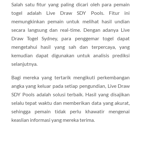
Salah satu fitur yang paling dicari oleh para pemain
togel adalah Live Draw SDY Pools. Fitur ini
memungkinkan pemain untuk melihat hasil undian
secara langsung dan real-time. Dengan adanya Live
Draw Togel Sydney, para penggemar togel dapat
mengetahui hasil yang sah dan terpercaya, yang
kemudian dapat digunakan untuk analisis prediksi
selanjutnya.
Bagi mereka yang tertarik mengikuti perkembangan
angka yang keluar pada setiap pengundian, Live Draw
SDY Pools adalah solusi terbaik. Hasil yang disajikan
selalu tepat waktu dan memberikan data yang akurat,
sehingga pemain tidak perlu khawatir mengenai
keaslian informasi yang mereka terima.