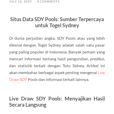
JULY 10, 2025
/
0 COMMENTS
Situs Data SDY Pools: Sumber Terpercaya
untuk Togel Sydney
Di dunia perjudian angka, SDY Pools atau yang lebih
dikenal dengan Togel Sydney adalah salah satu pasar
yang paling populer di Indonesia. Banyak pemain yang
mencari informasi tentang hasil pengundian, prediksi,
dan statistik terkait dengan Toto Sidney. Artikel ini
akan membahas berbagai aspek penting mengenai
Live
Draw SDY
Pools dan informasi terkait lainnya.
Live Draw SDY Pools: Menyajikan Hasil
Secara Langsung