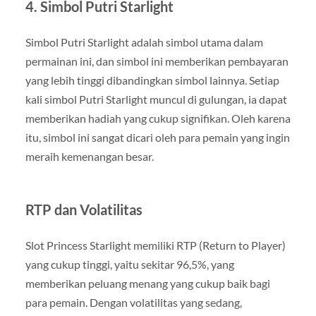
4. Simbol Putri Starlight
Simbol Putri Starlight adalah simbol utama dalam
permainan ini, dan simbol ini memberikan pembayaran
yang lebih tinggi dibandingkan simbol lainnya. Setiap
kali simbol Putri Starlight muncul di gulungan, ia dapat
memberikan hadiah yang cukup signifikan. Oleh karena
itu, simbol ini sangat dicari oleh para pemain yang ingin
meraih kemenangan besar.
RTP dan Volatilitas
Slot Princess Starlight memiliki RTP (Return to Player)
yang cukup tinggi, yaitu sekitar 96,5%, yang
memberikan peluang menang yang cukup baik bagi
para pemain. Dengan volatilitas yang sedang,