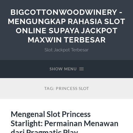
BIGCOTTONWOODWINERY -
MENGUNGKAP RAHASIA SLOT
ONLINE SUPAYA JACKPOT
MAXWIN TERBESAR
Slot Jackpot Terbesar
SHOW MENU
TAG:
PRINCESS SLOT
Mengenal Slot Princess
Starlight: Permainan Menawan
dari Pragmatic Play