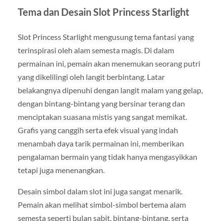
Tema dan Desain Slot Princess Starlight
Slot Princess Starlight mengusung tema fantasi yang
terinspirasi oleh alam semesta magis. Di dalam
permainan ini, pemain akan menemukan seorang putri
yang dikelilingi oleh langit berbintang. Latar
belakangnya dipenuhi dengan langit malam yang gelap,
dengan bintang-bintang yang bersinar terang dan
menciptakan suasana mistis yang sangat memikat.
Grafis yang canggih serta efek visual yang indah
menambah daya tarik permainan ini, memberikan
pengalaman bermain yang tidak hanya mengasyikkan
tetapi juga menenangkan.
Desain simbol dalam slot ini juga sangat menarik.
Pemain akan melihat simbol-simbol bertema alam
semesta seperti bulan sabit, bintang-bintang, serta