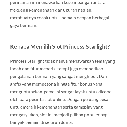
permainan ini menawarkan keseimbangan antara
frekuensi kemenangan dan ukuran hadiah,
membuatnya cocok untuk pemain dengan berbagai
gaya bermain.
Kenapa Memilih Slot Princess Starlight?
Princess Starlight tidak hanya menawarkan tema yang
indah dan fitur menarik, tetapi juga memberikan
pengalaman bermain yang sangat menghibur. Dari
grafis yang mempesona hingga fitur bonus yang
menguntungkan, game ini sangat layak untuk dicoba
oleh para pecinta slot online. Dengan peluang besar
untuk meraih kemenangan serta gameplay yang
mengasyikkan, slot ini menjadi pilihan populer bagi
banyak pemain di seluruh dunia.