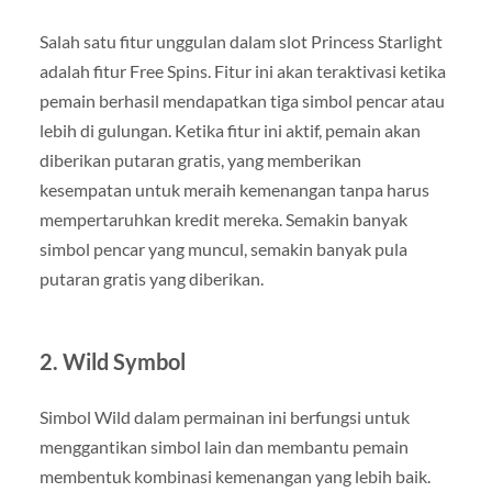
Salah satu fitur unggulan dalam slot Princess Starlight
adalah fitur Free Spins. Fitur ini akan teraktivasi ketika
pemain berhasil mendapatkan tiga simbol pencar atau
lebih di gulungan. Ketika fitur ini aktif, pemain akan
diberikan putaran gratis, yang memberikan
kesempatan untuk meraih kemenangan tanpa harus
mempertaruhkan kredit mereka. Semakin banyak
simbol pencar yang muncul, semakin banyak pula
putaran gratis yang diberikan.
2. Wild Symbol
Simbol Wild dalam permainan ini berfungsi untuk
menggantikan simbol lain dan membantu pemain
membentuk kombinasi kemenangan yang lebih baik.