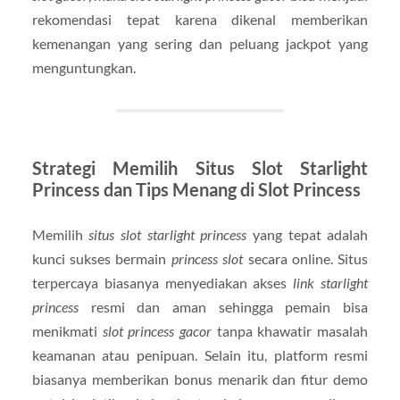
rekomendasi tepat karena dikenal memberikan
kemenangan yang sering dan peluang jackpot yang
menguntungkan.
Strategi Memilih Situs Slot Starlight
Princess dan Tips Menang di Slot Princess
Memilih
situs slot starlight princess
yang tepat adalah
kunci sukses bermain
princess slot
secara online. Situs
terpercaya biasanya menyediakan akses
link starlight
princess
resmi dan aman sehingga pemain bisa
menikmati
slot princess gacor
tanpa khawatir masalah
keamanan atau penipuan. Selain itu, platform resmi
biasanya memberikan bonus menarik dan fitur demo