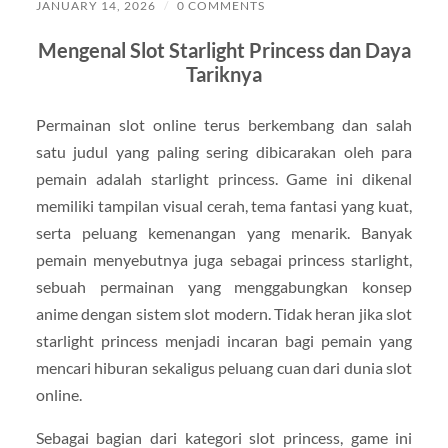
JANUARY 14, 2026
/
0 COMMENTS
Mengenal Slot Starlight Princess dan Daya
Tariknya
Permainan slot online terus berkembang dan salah
satu judul yang paling sering dibicarakan oleh para
pemain adalah starlight princess. Game ini dikenal
memiliki tampilan visual cerah, tema fantasi yang kuat,
serta peluang kemenangan yang menarik. Banyak
pemain menyebutnya juga sebagai princess starlight,
sebuah permainan yang menggabungkan konsep
anime dengan sistem slot modern. Tidak heran jika slot
starlight princess menjadi incaran bagi pemain yang
mencari hiburan sekaligus peluang cuan dari dunia slot
online.
Sebagai bagian dari kategori slot princess, game ini