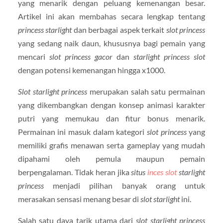
yang menarik dengan peluang kemenangan besar.
Artikel ini akan membahas secara lengkap tentang
princess starlight
dan berbagai aspek terkait
slot princess
yang sedang naik daun, khususnya bagi pemain yang
mencari
slot princess gacor
dan
starlight princess slot
dengan potensi kemenangan hingga x1000.
Slot starlight princess
merupakan salah satu permainan
yang dikembangkan dengan konsep animasi karakter
putri yang memukau dan fitur bonus menarik.
Permainan ini masuk dalam kategori
slot princess
yang
memiliki grafis menawan serta gameplay yang mudah
dipahami oleh pemula maupun pemain
berpengalaman. Tidak heran jika
situs
inces slot
starlight
princess
menjadi pilihan banyak orang untuk
merasakan sensasi menang besar di
slot starlight
ini.
Salah satu daya tarik utama dari
slot starlight princess