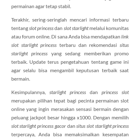
permainan agar tetap stabil.
Terakhir, sering-seringlah mencari informasi terbaru
tentang
slot princess
dan
slot starlight
melalui komunitas
atau forum online. Di sana Anda bisa mendapatkan
link
slot starlight princess
terbaru dan rekomendasi
situs
starlight princess
yang sedang memberikan promo
terbaik. Update terus pengetahuan tentang game ini
agar selalu bisa mengambil keputusan terbaik saat
bermain.
Kesimpulannya,
starlight princess
dan
princess slot
merupakan pilihan tepat bagi pecinta permainan slot
online yang ingin merasakan sensasi bermain dengan
peluang jackpot besar hingga x1000. Dengan memilih
slot starlight princess gacor
dan
situs slot starlight princess
terpercaya, Anda bisa memaksimalkan kesempatan