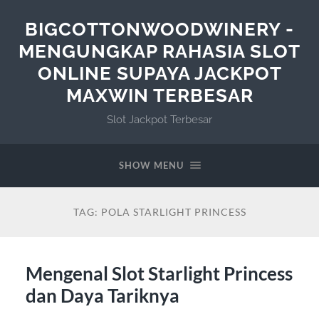
BIGCOTTONWOODWINERY -
MENGUNGKAP RAHASIA SLOT
ONLINE SUPAYA JACKPOT
MAXWIN TERBESAR
Slot Jackpot Terbesar
SHOW MENU
TAG:
POLA STARLIGHT PRINCESS
Mengenal Slot Starlight Princess
dan Daya Tariknya