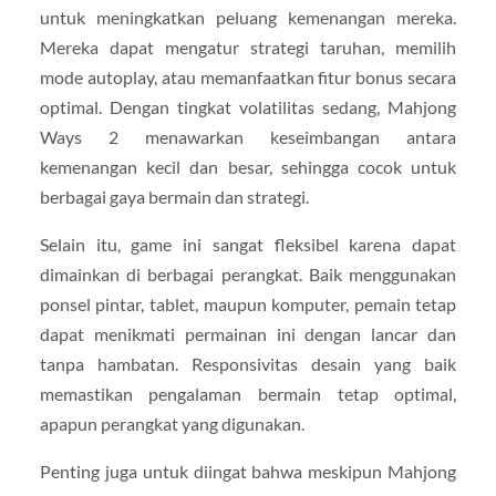
untuk meningkatkan peluang kemenangan mereka.
Mereka dapat mengatur strategi taruhan, memilih
mode autoplay, atau memanfaatkan fitur bonus secara
optimal. Dengan tingkat volatilitas sedang, Mahjong
Ways 2 menawarkan keseimbangan antara
kemenangan kecil dan besar, sehingga cocok untuk
berbagai gaya bermain dan strategi.
Selain itu, game ini sangat fleksibel karena dapat
dimainkan di berbagai perangkat. Baik menggunakan
ponsel pintar, tablet, maupun komputer, pemain tetap
dapat menikmati permainan ini dengan lancar dan
tanpa hambatan. Responsivitas desain yang baik
memastikan pengalaman bermain tetap optimal,
apapun perangkat yang digunakan.
Penting juga untuk diingat bahwa meskipun Mahjong