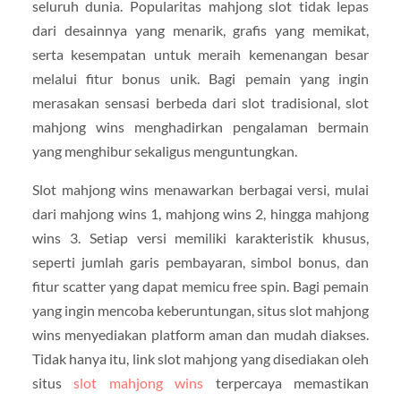
seluruh dunia. Popularitas mahjong slot tidak lepas
dari desainnya yang menarik, grafis yang memikat,
serta kesempatan untuk meraih kemenangan besar
melalui fitur bonus unik. Bagi pemain yang ingin
merasakan sensasi berbeda dari slot tradisional, slot
mahjong wins menghadirkan pengalaman bermain
yang menghibur sekaligus menguntungkan.
Slot mahjong wins menawarkan berbagai versi, mulai
dari mahjong wins 1, mahjong wins 2, hingga mahjong
wins 3. Setiap versi memiliki karakteristik khusus,
seperti jumlah garis pembayaran, simbol bonus, dan
fitur scatter yang dapat memicu free spin. Bagi pemain
yang ingin mencoba keberuntungan, situs slot mahjong
wins menyediakan platform aman dan mudah diakses.
Tidak hanya itu, link slot mahjong yang disediakan oleh
situs
slot mahjong wins
terpercaya memastikan