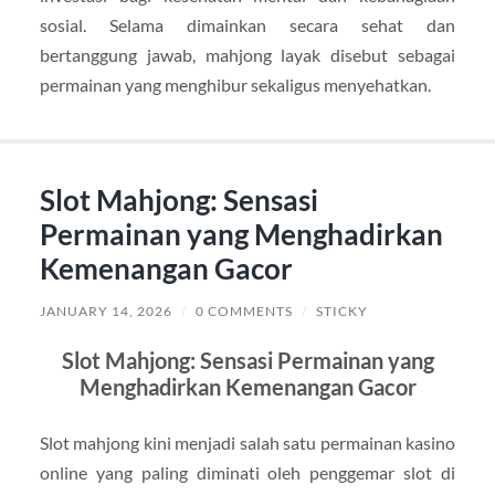
sosial. Selama dimainkan secara sehat dan
bertanggung jawab, mahjong layak disebut sebagai
permainan yang menghibur sekaligus menyehatkan.
Slot Mahjong: Sensasi
Permainan yang Menghadirkan
Kemenangan Gacor
JANUARY 14, 2026
/
0 COMMENTS
/
STICKY
Slot Mahjong: Sensasi Permainan yang
Menghadirkan Kemenangan Gacor
Slot mahjong kini menjadi salah satu permainan kasino
online yang paling diminati oleh penggemar slot di