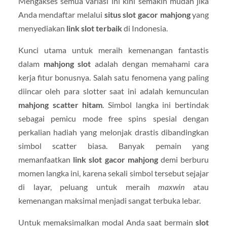
Mengakses semua variasi ini kini semakin mudah jika
Anda mendaftar melalui
situs slot gacor mahjong
yang
menyediakan
link slot terbaik
di Indonesia.
Kunci utama untuk meraih kemenangan fantastis
dalam
mahjong slot
adalah dengan memahami cara
kerja fitur bonusnya. Salah satu fenomena yang paling
diincar oleh para slotter saat ini adalah kemunculan
mahjong scatter hitam
. Simbol langka ini bertindak
sebagai pemicu mode free spins spesial dengan
perkalian hadiah yang melonjak drastis dibandingkan
simbol scatter biasa. Banyak pemain yang
memanfaatkan
link slot gacor mahjong
demi berburu
momen langka ini, karena sekali simbol tersebut sejajar
di layar, peluang untuk meraih
maxwin
atau
kemenangan maksimal menjadi sangat terbuka lebar.
Untuk memaksimalkan modal Anda saat bermain
slot