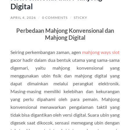
Digital
APRIL 4, 2026
/
0 COMMENTS
/
STICKY
Perbedaan Mahjong Konvensional dan
Mahjong Digital
Seiring perkembangan zaman, agen
mahjong ways slot
gacor hadir dalam dua bentuk utama yang sama-sama
digemari, yaitu mahjong konvensional yang
menggunakan ubin fisik dan mahjong digital yang
dapat dimainkan melalui perangkat elektronik.
Masing-masing memiliki kelebihan dan kekurangan
yang perlu dipahami oleh para pemain. Mahjong
konvensional menawarkan pengalaman taktil yang
tidak bisa digantikan oleh versi digital. Suara ubin yang
digesek saat dikocok, sensasi memegang ubin dengan