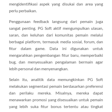
mengidentifikasi aspek yang disukai dan area yang
perlu perbaikan.
Penggunaan feedback langsung dari pemain juga
sangat penting. PG Soft aktif mengumpulkan ulasan,
saran, dan keluhan dari komunitas pemain melalui
berbagai platform, termasuk media sosial, forum, dan
fitur dalam game. Data ini digunakan untuk
mengarahkan pengembangan fitur baru, memperbaiki
bug, dan menyesuaikan pengalaman bermain agar
lebih personal dan menyenangkan.
Selain itu, analitik data memungkinkan PG Soft
melakukan segmentasi pemain berdasarkan preferensi
dan perilaku mereka. Misalnya, mereka dapat
menawarkan promosi yang disesuaikan untuk pemain
yang lebih suka fitur bonus tertentu atau tingkat