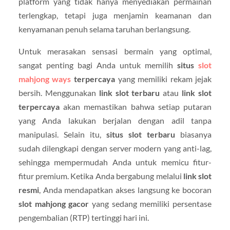
platform yang tidak hanya menyediakan permainan
terlengkap, tetapi juga menjamin keamanan dan
kenyamanan penuh selama taruhan berlangsung.
Untuk merasakan sensasi bermain yang optimal,
sangat penting bagi Anda untuk memilih
situs
slot
mahjong ways
terpercaya
yang memiliki rekam jejak
bersih. Menggunakan
link slot terbaru
atau
link slot
terpercaya
akan memastikan bahwa setiap putaran
yang Anda lakukan berjalan dengan adil tanpa
manipulasi. Selain itu,
situs slot terbaru
biasanya
sudah dilengkapi dengan server modern yang anti-lag,
sehingga mempermudah Anda untuk memicu fitur-
fitur premium. Ketika Anda bergabung melalui
link slot
resmi
, Anda mendapatkan akses langsung ke bocoran
slot mahjong gacor
yang sedang memiliki persentase
pengembalian (RTP) tertinggi hari ini.