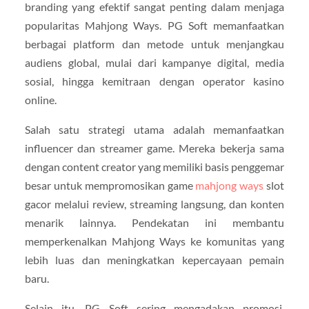
branding yang efektif sangat penting dalam menjaga
popularitas Mahjong Ways. PG Soft memanfaatkan
berbagai platform dan metode untuk menjangkau
audiens global, mulai dari kampanye digital, media
sosial, hingga kemitraan dengan operator kasino
online.
Salah satu strategi utama adalah memanfaatkan
influencer dan streamer game. Mereka bekerja sama
dengan content creator yang memiliki basis penggemar
besar untuk mempromosikan game
mahjong ways
slot
gacor melalui review, streaming langsung, dan konten
menarik lainnya. Pendekatan ini membantu
memperkenalkan Mahjong Ways ke komunitas yang
lebih luas dan meningkatkan kepercayaan pemain
baru.
Selain itu, PG Soft sering mengadakan promosi,