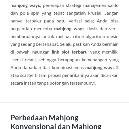
mahjong ways
, penerapan strategi manajemen saldo
dan pola spin yang tepat sangatlah krusial. Jangan
hanya terpaku pada satu variasi saja; Anda bisa
bergantian mencoba
mahjong ways
klasik dan versi
pembaruannya untuk melihat ritme algoritma mesin
yang sedang bersahabat. Selalu pastikan Anda bermain
di bawah naungan
link slot terbaru
yang memiliki
lisensi resmi, sehingga berapapun kemenangan yang
Anda dapatkan dari kombinasi emas
mahjong ways 2
atau scatter hitam, proses penarikannya akan dicairkan
secara instan tanpa potongan tersembunyi.
Perbedaan Mahjong
Konvensional dan Mahjong