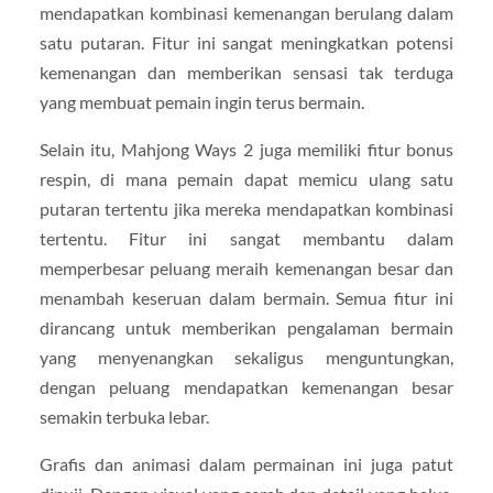
mendapatkan kombinasi kemenangan berulang dalam
satu putaran. Fitur ini sangat meningkatkan potensi
kemenangan dan memberikan sensasi tak terduga
yang membuat pemain ingin terus bermain.
Selain itu, Mahjong Ways 2 juga memiliki fitur bonus
respin, di mana pemain dapat memicu ulang satu
putaran tertentu jika mereka mendapatkan kombinasi
tertentu. Fitur ini sangat membantu dalam
memperbesar peluang meraih kemenangan besar dan
menambah keseruan dalam bermain. Semua fitur ini
dirancang untuk memberikan pengalaman bermain
yang menyenangkan sekaligus menguntungkan,
dengan peluang mendapatkan kemenangan besar
semakin terbuka lebar.
Grafis dan animasi dalam permainan ini juga patut