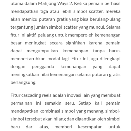
utama dalam Mahjong Ways 2. Ketika pemain berhasil
mendapatkan tiga atau lebih simbol scatter, mereka
akan memicu putaran gratis yang bisa berulang-ulang
tergantung jumlah simbol scatter yang muncul. Selama
fitur ini aktif, peluang untuk memperoleh kemenangan
besar meningkat secara signifikan karena pemain
dapat mengumpulkan kemenangan tanpa harus
mempertaruhkan modal lagi. Fitur ini juga dilengkapi
dengan pengganda kemenangan yang dapat
meningkatkan nilai kemenangan selama putaran gratis
berlangsung.
Fitur cascading reels adalah inovasi lain yang membuat
permainan ini semakin seru. Setiap kali pemain
mendapatkan kombinasi simbol yang menang, simbol-
simbol tersebut akan hilang dan digantikan oleh simbol
baru dari atas, memberi kesempatan untuk