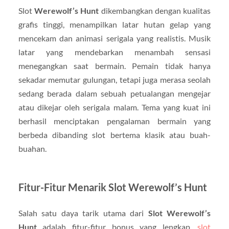
Slot
Werewolf’s Hunt
dikembangkan dengan kualitas
grafis tinggi, menampilkan latar hutan gelap yang
mencekam dan animasi serigala yang realistis. Musik
latar yang mendebarkan menambah sensasi
menegangkan saat bermain. Pemain tidak hanya
sekadar memutar gulungan, tetapi juga merasa seolah
sedang berada dalam sebuah petualangan mengejar
atau dikejar oleh serigala malam. Tema yang kuat ini
berhasil menciptakan pengalaman bermain yang
berbeda dibanding slot bertema klasik atau buah-
buahan.
Fitur-Fitur Menarik Slot Werewolf’s Hunt
Salah satu daya tarik utama dari
Slot Werewolf’s
Hunt
adalah fitur-fitur bonus yang lengkap.
slot