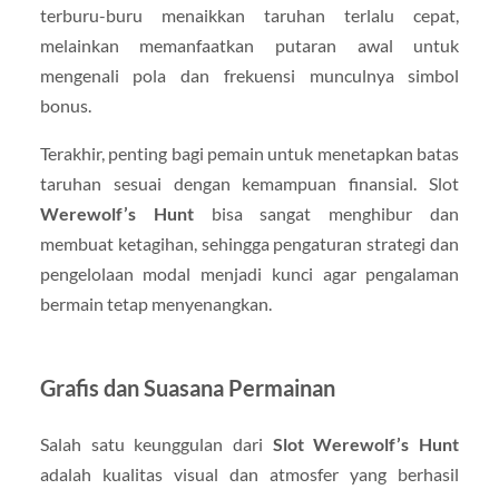
terburu-buru menaikkan taruhan terlalu cepat,
melainkan memanfaatkan putaran awal untuk
mengenali pola dan frekuensi munculnya simbol
bonus.
Terakhir, penting bagi pemain untuk menetapkan batas
taruhan sesuai dengan kemampuan finansial. Slot
Werewolf’s Hunt
bisa sangat menghibur dan
membuat ketagihan, sehingga pengaturan strategi dan
pengelolaan modal menjadi kunci agar pengalaman
bermain tetap menyenangkan.
Grafis dan Suasana Permainan
Salah satu keunggulan dari
Slot Werewolf’s Hunt
adalah kualitas visual dan atmosfer yang berhasil