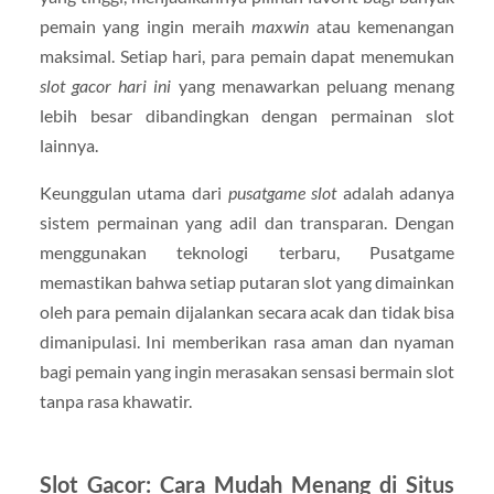
pemain yang ingin meraih
maxwin
atau kemenangan
maksimal. Setiap hari, para pemain dapat menemukan
slot gacor hari ini
yang menawarkan peluang menang
lebih besar dibandingkan dengan permainan slot
lainnya.
Keunggulan utama dari
pusatgame slot
adalah adanya
sistem permainan yang adil dan transparan. Dengan
menggunakan teknologi terbaru, Pusatgame
memastikan bahwa setiap putaran slot yang dimainkan
oleh para pemain dijalankan secara acak dan tidak bisa
dimanipulasi. Ini memberikan rasa aman dan nyaman
bagi pemain yang ingin merasakan sensasi bermain slot
tanpa rasa khawatir.
Slot Gacor: Cara Mudah Menang di Situs