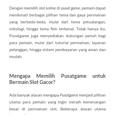
Dengan memilih
slot online
di
pusat game
, pemain dapat
menikmati berbagai pilihan tema dan gaya permainan
yang berbeda-beda, mulai dari tema petualangan,
mitologi, hingga tema film terkenal. Tidak hanya itu,
Pusatgame juga menyediakan dukungan penuh bagi
para pemain, mulai dari tutorial permainan, layanan
pelanggan, hingga sistem pembayaran yang aman dan
mudah.
Mengapa Memilih Pusatgame untuk
Bermain Slot Gacor?
Ada banyak alasan mengapa
Pusatgame
menjadi pilihan
utama para pemain yang ingin meraih kemenangan
besar di permainan slot. Beberapa alasan utama