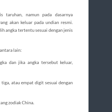
nis taruhan, namun pada dasarnya
yang akan keluar pada undian resmi.
 angka tertentu sesuai dengan jenis
ntara lain:
ka dan jika angka tersebut keluar,
iga, atau empat digit sesuai dengan
ang zodiak China.