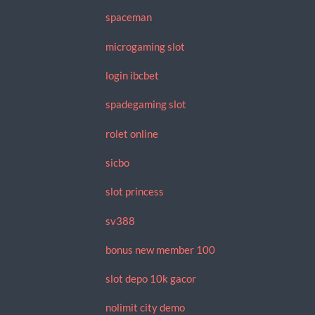
spaceman
microgaming slot
login ibcbet
spadegaming slot
rolet online
sicbo
slot princess
sv388
bonus new member 100
slot depo 10k gacor
nolimit city demo