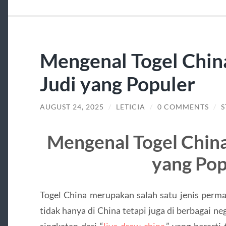
Mengenal Togel Chin
Judi yang Populer
AUGUST 24, 2025
/
LETICIA
/
0 COMMENTS
/
S
Mengenal Togel China
yang Pop
Togel China merupakan salah satu jenis perma
tidak hanya di China tetapi juga di berbagai neg
singkatan dari “
live draw china
,” yang berarti