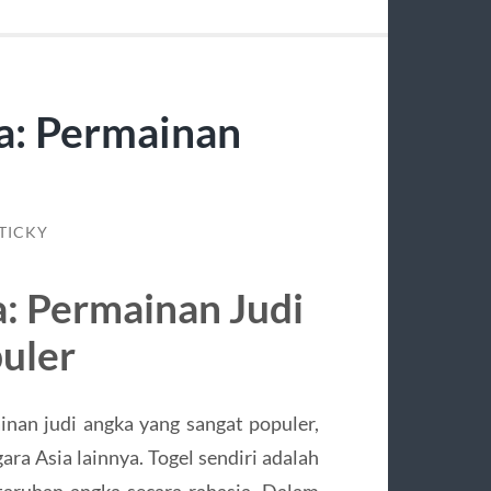
a: Permainan
TICKY
: Permainan Judi
uler
inan judi angka yang sangat populer,
ara Asia lainnya. Togel sendiri adalah
 taruhan angka secara rahasia. Dalam