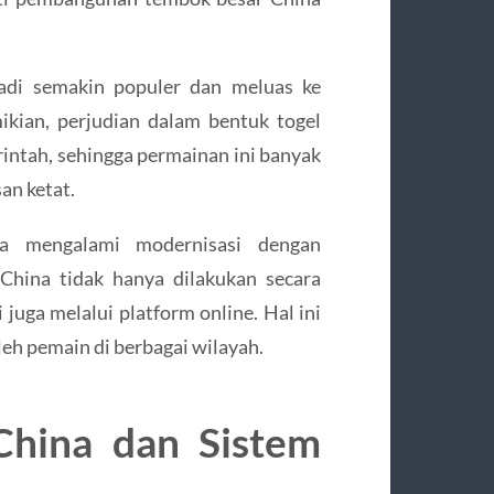
jadi semakin populer dan meluas ke
kian, perjudian dalam bentuk togel
rintah, sehingga permainan ini banyak
an ketat.
a mengalami modernisasi dengan
l China tidak hanya dilakukan secara
 juga melalui platform online. Hal ini
eh pemain di berbagai wilayah.
China dan Sistem