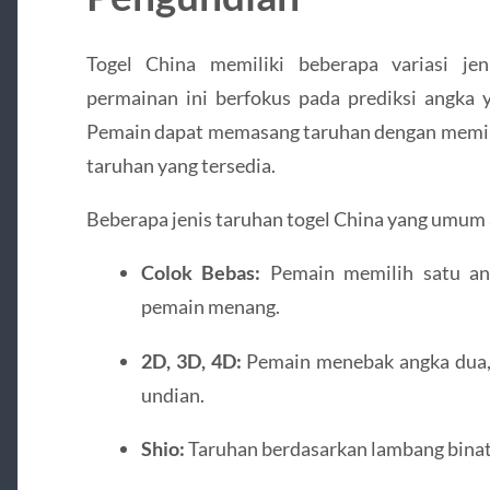
Togel China memiliki beberapa variasi je
permainan ini berfokus pada prediksi angka 
Pemain dapat memasang taruhan dengan memilih
taruhan yang tersedia.
Beberapa jenis taruhan togel China yang umum a
Colok Bebas:
Pemain memilih satu ang
pemain menang.
2D, 3D, 4D:
Pemain menebak angka dua, t
undian.
Shio:
Taruhan berdasarkan lambang binat