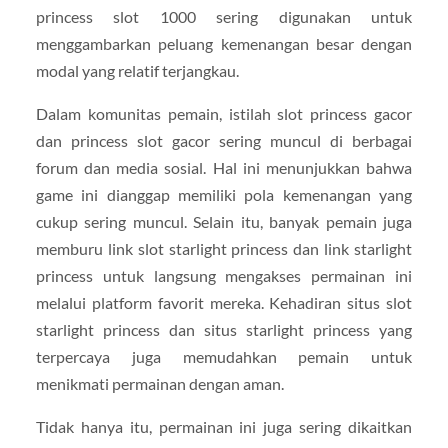
princess slot 1000 sering digunakan untuk
menggambarkan peluang kemenangan besar dengan
modal yang relatif terjangkau.
Dalam komunitas pemain, istilah slot princess gacor
dan princess slot gacor sering muncul di berbagai
forum dan media sosial. Hal ini menunjukkan bahwa
game ini dianggap memiliki pola kemenangan yang
cukup sering muncul. Selain itu, banyak pemain juga
memburu link slot starlight princess dan link starlight
princess untuk langsung mengakses permainan ini
melalui platform favorit mereka. Kehadiran situs slot
starlight princess dan situs starlight princess yang
terpercaya juga memudahkan pemain untuk
menikmati permainan dengan aman.
Tidak hanya itu, permainan ini juga sering dikaitkan