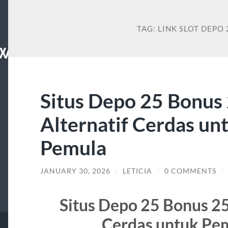
TAG:
LINK SLOT DEPO 
WINERY
Situs Depo 25 Bonus
Alternatif Cerdas un
Pemula
JANUARY 30, 2026
/
LETICIA
/
0 COMMENTS
/
Situs Depo 25 Bonus 25
Cerdas untuk Pe