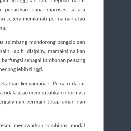
jadi keunggulan lain. Deposit dapat
a penarikan dana diproses secara
in segera menikmati permainan atau
ma.
nus seimbang mendorong pengelolaan
main lebih disiplin, memaksimalkan
s berfungsi sebagai tambahan peluang
enang lebih tinggi.
ingkatkan kenyamanan. Pemain dapat
kendala atau membutuhkan informasi
engalaman bermain tetap aman dan
esmi menawarkan kombinasi modal