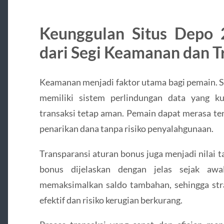
Keunggulan Situs Depo
dari Segi Keamanan dan T
Keamanan menjadi faktor utama bagi pemain. S
memiliki sistem perlindungan data yang ku
transaksi tetap aman. Pemain dapat merasa t
penarikan dana tanpa risiko penyalahgunaan.
Transparansi aturan bonus juga menjadi nilai
bonus dijelaskan dengan jelas sejak aw
memaksimalkan saldo tambahan, sehingga stra
efektif dan risiko kerugian berkurang.