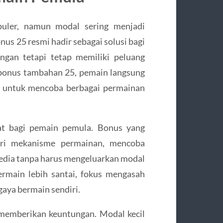
puler, namun modal sering menjadi
us 25 resmi hadir sebagai solusi bagi
ngan tetapi tetap memiliki peluang
bonus tambahan 25, pemain langsung
n untuk mencoba berbagai permainan
t bagi pemain pemula. Bonus yang
ri mekanisme permainan, mencoba
ersedia tanpa harus mengeluarkan modal
rmain lebih santai, fokus mengasah
aya bermain sendiri.
 memberikan keuntungan. Modal kecil