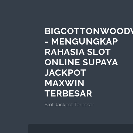
BIGCOTTONWOOD
- MENGUNGKAP
RAHASIA SLOT
ONLINE SUPAYA
JACKPOT
MAXWIN
TERBESAR
Slot Jackpot Terbesar