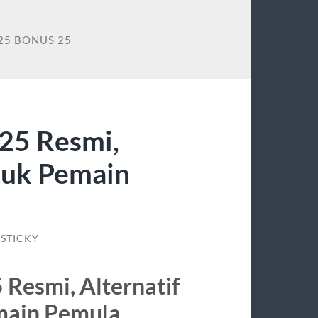
25 BONUS 25
 25 Resmi,
tuk Pemain
STICKY
 Resmi, Alternatif
main Pemula