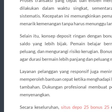
Proses transaksi yang cepat dan efisien men
dilakukan dalam waktu singkat, sementar
sistematis. Kecepatan ini memungkinkan pema
menarik kemenangan tanpa harus menunggu la
Selain itu, konsep deposit ringan dengan bo
saldo yang lebih bijak. Pemain belajar ber
peluang, dan mengurangi risiko kerugian. Bonu
agar durasi bermain lebih panjang dan peluang m
Layanan pelanggan yang responsif juga men
memperoleh bantuan cepat ketika menghadapi 
tambahan. Dukungan profesional membuat p
menyenangkan.
Secara keseluruhan,
situs depo 25 bonus 25
r