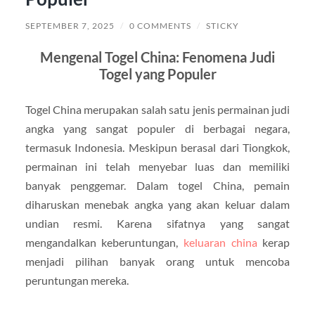
SEPTEMBER 7, 2025
/
0 COMMENTS
/
STICKY
Mengenal Togel China: Fenomena Judi
Togel yang Populer
Togel China merupakan salah satu jenis permainan judi
angka yang sangat populer di berbagai negara,
termasuk Indonesia. Meskipun berasal dari Tiongkok,
permainan ini telah menyebar luas dan memiliki
banyak penggemar. Dalam togel China, pemain
diharuskan menebak angka yang akan keluar dalam
undian resmi. Karena sifatnya yang sangat
mengandalkan keberuntungan,
keluaran china
kerap
menjadi pilihan banyak orang untuk mencoba
peruntungan mereka.