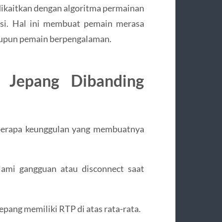
 dikaitkan dengan algoritma permainan
asi. Hal ini membuat pemain merasa
maupun pemain berpengalaman.
r Jepang Dibanding
berapa keunggulan yang membuatnya
alami gangguan atau disconnect saat
pang memiliki RTP di atas rata-rata.