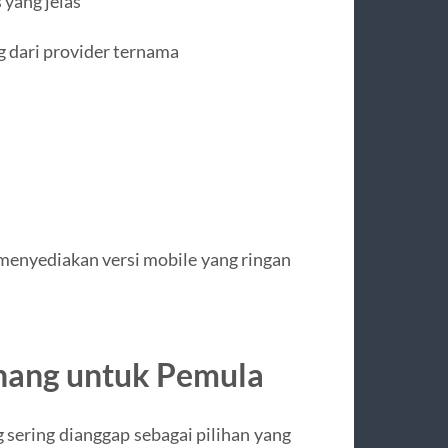
 yang jelas
g dari provider ternama
 menyediakan versi mobile yang ringan
nang untuk Pemula
sering dianggap sebagai pilihan yang