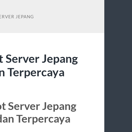
SERVER JEPANG
ot Server Jepang
 Terpercaya
lot Server Jepang
an Terpercaya