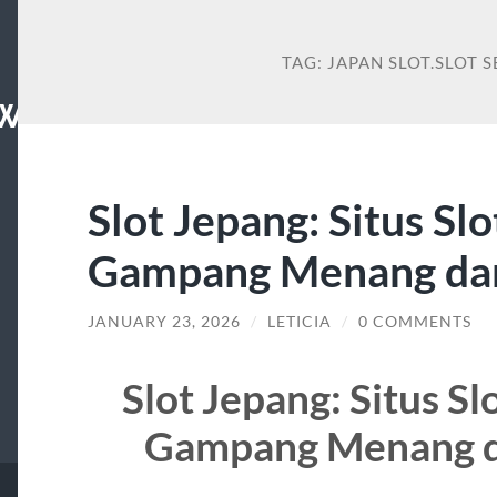
TAG:
JAPAN SLOT.SLOT 
WINERY
Slot Jepang: Situs Sl
Gampang Menang dan
JANUARY 23, 2026
/
LETICIA
/
0 COMMENTS
Slot Jepang: Situs S
Gampang Menang d