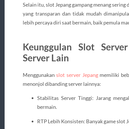
Selain itu, slot Jepang gampang menang sering
yang transparan dan tidak mudah dimanipul
lebih percaya diri saat bermain, baik pemula 
Keunggulan Slot Serve
Server Lain
Menggunakan
slot server Jepang
memiliki be
menonjol dibanding server lainnya:
Stabilitas Server Tinggi: Jarang meng
bermain.
RTP Lebih Konsisten: Banyak game slot Je