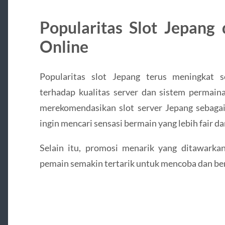
Popularitas Slot Jepang
Online
Popularitas slot Jepang terus meningkat 
terhadap kualitas server dan sistem permain
merekomendasikan slot server Jepang sebagai 
ingin mencari sensasi bermain yang lebih fair dan
Selain itu, promosi menarik yang ditawarka
pemain semakin tertarik untuk mencoba dan be