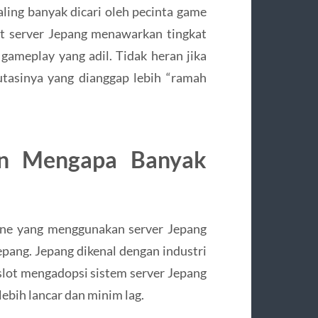
paling banyak dicari oleh pecinta game
ot server Jepang menawarkan tingkat
 gameplay yang adil. Tidak heran jika
utasinya yang dianggap lebih “ramah
an Mengapa Banyak
ine yang menggunakan server Jepang
Jepang. Jepang dikenal dengan industri
slot mengadopsi sistem server Jepang
bih lancar dan minim lag.