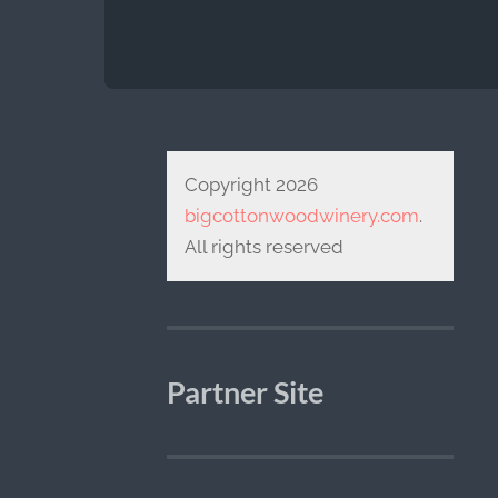
Copyright 2026
bigcottonwoodwinery.com
.
All rights reserved
Partner Site