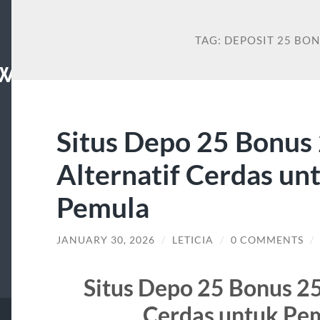
TAG:
DEPOSIT 25 BON
WINERY
Situs Depo 25 Bonus
Alternatif Cerdas un
Pemula
JANUARY 30, 2026
/
LETICIA
/
0 COMMENTS
/
Situs Depo 25 Bonus 25
Cerdas untuk Pe