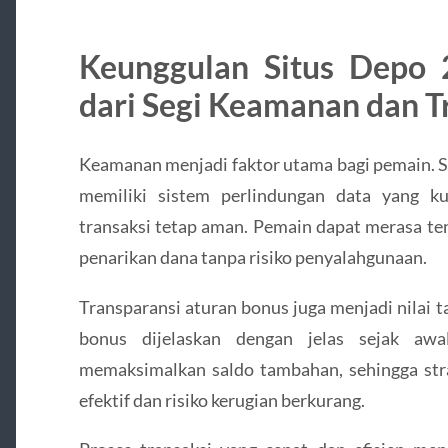
Keunggulan Situs Depo
dari Segi Keamanan dan T
Keamanan menjadi faktor utama bagi pemain. S
memiliki sistem perlindungan data yang ku
transaksi tetap aman. Pemain dapat merasa t
penarikan dana tanpa risiko penyalahgunaan.
Transparansi aturan bonus juga menjadi nilai
bonus dijelaskan dengan jelas sejak aw
memaksimalkan saldo tambahan, sehingga stra
efektif dan risiko kerugian berkurang.