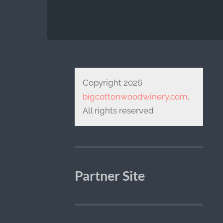
Copyright 2026
bigcottonwoodwinery.com
.
All rights reserved
Partner Site