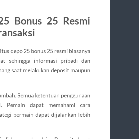
 25 Bonus 25 Resmi
ransaksi
itus depo 25 bonus 25 resmi biasanya
at sehingga informasi pribadi dan
enang saat melakukan deposit maupun
 tambah. Semua ketentuan penggunaan
al. Pemain dapat memahami cara
tegi bermain dapat dijalankan lebih