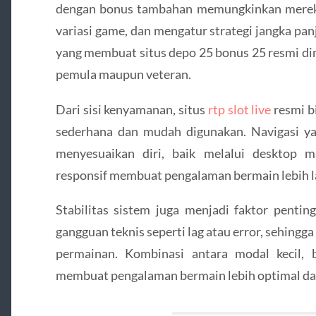
dengan bonus tambahan memungkinkan merek
variasi game, dan mengatur strategi jangka panja
yang membuat situs depo 25 bonus 25 resmi dim
pemula maupun veteran.
Dari sisi kenyamanan, situs
rtp slot live
resmi b
sederhana dan mudah digunakan. Navigasi y
menyesuaikan diri, baik melalui desktop 
responsif membuat pengalaman bermain lebih l
Stabilitas sistem juga menjadi faktor penti
gangguan teknis seperti lag atau error, sehing
permainan. Kombinasi antara modal kecil, 
membuat pengalaman bermain lebih optimal d