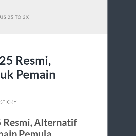
US 25 TO 3X
 25 Resmi,
tuk Pemain
STICKY
 Resmi, Alternatif
main Pemula