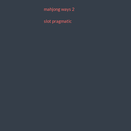
mahjong ways 2
slot pragmatic