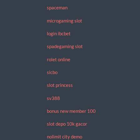
spaceman
microgaming slot
login ibcbet
spadegaming slot
rolet online
sicbo
slot princess
sv388
bonus new member 100
slot depo 10k gacor
nolimit city demo