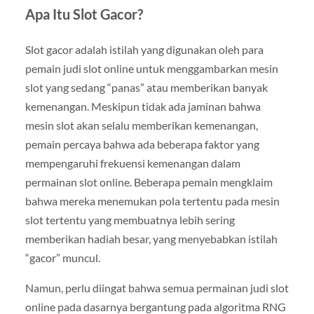
Apa Itu Slot Gacor?
Slot gacor adalah istilah yang digunakan oleh para
pemain judi slot online untuk menggambarkan mesin
slot yang sedang “panas” atau memberikan banyak
kemenangan. Meskipun tidak ada jaminan bahwa
mesin slot akan selalu memberikan kemenangan,
pemain percaya bahwa ada beberapa faktor yang
mempengaruhi frekuensi kemenangan dalam
permainan slot online. Beberapa pemain mengklaim
bahwa mereka menemukan pola tertentu pada mesin
slot tertentu yang membuatnya lebih sering
memberikan hadiah besar, yang menyebabkan istilah
“gacor” muncul.
Namun, perlu diingat bahwa semua permainan judi slot
online pada dasarnya bergantung pada algoritma RNG