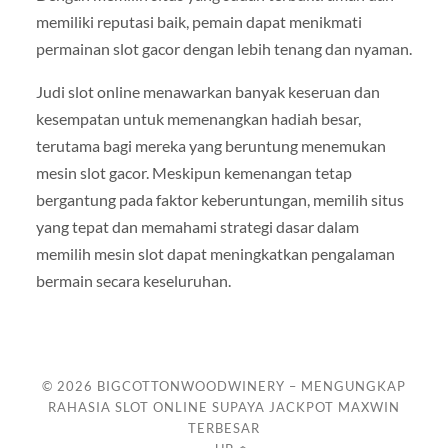
memiliki reputasi baik, pemain dapat menikmati
permainan slot gacor dengan lebih tenang dan nyaman.
Judi slot online menawarkan banyak keseruan dan
kesempatan untuk memenangkan hadiah besar,
terutama bagi mereka yang beruntung menemukan
mesin slot gacor. Meskipun kemenangan tetap
bergantung pada faktor keberuntungan, memilih situs
yang tepat dan memahami strategi dasar dalam
memilih mesin slot dapat meningkatkan pengalaman
bermain secara keseluruhan.
© 2026
BIGCOTTONWOODWINERY – MENGUNGKAP
RAHASIA SLOT ONLINE SUPAYA JACKPOT MAXWIN
TERBESAR