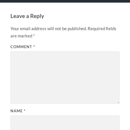
Leave a Reply
Your email address will not be published.
Required fields
are marked
*
COMMENT
*
NAME
*