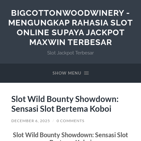
BIGCOTTONWOODWINERY -
MENGUNGKAP RAHASIA SLOT
ONLINE SUPAYA JACKPOT
MAXWIN TERBESAR
Slot Jackpot Terbesar
SHOW MENU
Slot Wild Bounty Showdown:
Sensasi Slot Bertema Koboi
DECEMBER 6, 2025
/
0 COMMENTS
Slot Wild Bounty Showdown: Sensasi Slot